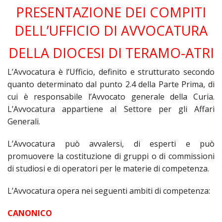
SEMI
DI
PRESENTAZIONE DEI COMPITI
ARTE
PRES
CAPI
SAC
AFF
DIO
ORD
DELL’UFFICIO DI AVVOCATURA
DIAC
GEN
TRI
VIR
«
COM
PRES
TRA
E
ECC
RELI
DELL
ORD
SEG
DELLA DIOCESI DI TERAMO-ATRI
DIO
DIAC
DIOC
CO
VID
VES
APR
MON
PER
IMP
RE
L’Avvocatura è l’Ufficio, definito e strutturato secondo
GIUB
APO
ALT
«
UTD
ORD
quanto determinato dal punto 2.4 della Parte Prima, di
PRES
DEL
(UFF
VIR
COM
PRES
DIOC
MAR
cui è responsabile l’Avvocato generale della Curia.
TEC
UT
RELI
RELI
L’Avvocatura appartiene al Settore per gli Affari
ISTIT
MASC
(U
IN
ARC
CON
SECO
Generali.
DI
MEM
STO
CUR
TE
DIRI
E
PAS
ENTI
VESC
PONT
L’Avvocatura può avvalersi, di esperti e può
DIO
ECCL
UFF
ORIU
PRES
promuovere la costituzione di gruppi o di commissioni
CIVI
TEC
COM
DELL
AVV
TEM
RICO
E
di studiosi e di operatori per le materie di competenza.
RELI
CHIE
DI
IMP
PER
FEMM
DIO
CUR
IN
CON
LA
DI
L’Avvocatura opera nei seguenti ambiti di competenza:
E
DIOC
DIO
RIC
«
VESC
DIRI
OSS
DELL
POS
EMER
PONT
GIU
CANONICO
AGG
SIS
VE