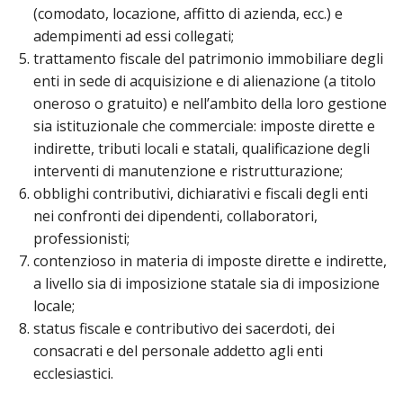
LO
(comodato, locazione, affitto di azienda, ecc.) e
SPO
adempimenti ad essi collegati;
UFF
trattamento fiscale del patrimonio immobiliare degli
TUR
enti in sede di acquisizione e di alienazione (a titolo
E
oneroso o gratuito) e nell’ambito della loro gestione
TEM
sia istituzionale che commerciale: imposte dirette e
LIB
indirette, tributi locali e statali, qualificazione degli
TUT
interventi di manutenzione e ristrutturazione;
DEI
obblighi contributivi, dichiarativi e fiscali degli enti
MIN
E
nei confronti dei dipendenti, collaboratori,
DEL
professionisti;
PER
contenzioso in materia di imposte dirette e indirette,
VUL
a livello sia di imposizione statale sia di imposizione
TRI
locale;
ECC
status fiscale e contributivo dei sacerdoti, dei
DIO
consacrati e del personale addetto agli enti
APR
ecclesiastici.
UNI