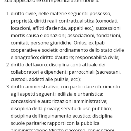
sua applicazione con specifica attenzione a:
INS
diritto civile, nelle materie seguenti: possesso,
REL
CAT
proprietà, diritti reali; contrattualistica (comodati,
locazioni, affitti d’azienda, appalti ecc.); successioni
UFF
mortis causa e donazioni; associazioni, fondazioni,
LIT
comitati; persone giuridiche; Onlus; ex Ipab;
MIG
cooperative e società; ordinamento dello stato civile
PAS
e anagrafico; diritto d’autore; responsabilità civile;
DEL
diritto del lavoro: disciplina contrattuale dei
FAM
collaboratori e dipendenti parrocchiali (sacrestani,
PAS
custodi, addetti alle pulizie, ecc.);
DEL
diritto amministrativo, con particolare riferimento
SAL
agli aspetti seguenti: edilizia e urbanistica;
concessioni e autorizzazioni amministrative;
PAS
DEL
disciplina della privacy; servitù di uso pubblico;
VOC
disciplina dell’inquinamento acustico; disciplina
scuole paritarie; rapporti con la pubblica
PAS
GIO
amministrazione (diritto d’accesso, convenzioni,