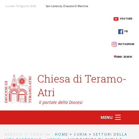
Lunedì 10 Agosto 2026
San Lorenzo, Diacono E Martire
YOUTUBE
FB
INSTAGRAM
0861 250301
Chiesa di Teramo-
Atri
MENU
ADESSO TI TROVI IN :
HOME
>
CURIA
>
SETTORI DELLA