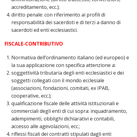
accreditamento, ecc.);
LAI
diritto penale: con riferimento ai profili di
PRO
responsabilità dei sacerdoti e di terzi a danno di
SOC
sacerdoti ed enti ecclesiastici.
E
LAV
FISCALE-CONTRIBUTIVO
PRO
E
Normativa dell’ordinamento italiano (ed europeo) e
SOS
la sua applicazione con specifica attenzione a:
ECO
soggettività tributaria degli enti ecclesiastici e dei
ALL
CHI
soggetti collegati con il mondo ecclesiale
CAT
(associazioni, fondazioni, comitati, ex IPAB,
cooperative, ecc.);
UFF
qualificazione fiscale delle attività istituzionali e
PER
I
commerciali degli enti di cui sopra: inquadramento,
PEL
adempimenti, obblighi dichiarativi e contabili,
accesso alle agevolazioni, ecc.;
UFF
PER
riflessi fiscali dei contratti stipulati dagli enti