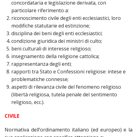
PER
concordataria e legislazione derivata, con
particolare riferimento a:
EC
E
riconoscimento civile degli enti ecclesiastici, loro
AMM
modifiche statutarie ed estinzione;
disciplina dei beni degli enti ecclesiastici;
ECU
condizione giuridica dei ministri di culto;
E
DIA
beni culturali di interesse religioso;
INT
insegnamento della religione cattolica;
rappresentanza degli enti;
EDIL
DI
rapporti tra Stato e Confessioni religiose: intese e
CUL
problematiche connesse;
aspetti di rilevanza civile del fenomeno religioso
EVA
DEL
(libertà religiosa, tutela penale del sentimento
CUL
religioso, ecc.).
PAS
CIVILE
SCO
PAS
Normativa dell’ordinamento italiano (ed europeo) e la
UNI