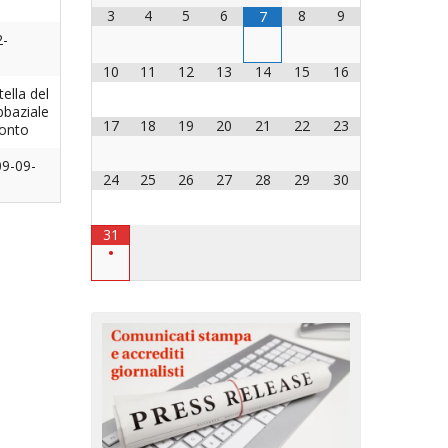
o
3
4
5
6
8
9
7
2-
OCESANO
DIOCESANI
10
11
12
13
14
15
16
tella del
bbaziale
17
18
19
20
21
22
23
ronto
 CHIESA DIOCESANA
09-09-
RVENTI
24
25
26
27
28
29
30
VI
MENTI
31
•
LAVORO