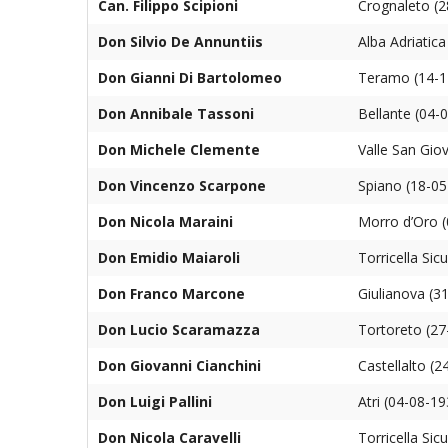
PASTORALE G
Can. Filippo Scipioni
Crognaleto (2
Don Silvio De Annuntiis
Alba Adriatic
LAICATO
Don Gianni Di Bartolomeo
Teramo (14-1
PROBLEMI SOC
Don Annibale Tassoni
Bellante (04-
PROMOZIONE 
Don Michele Clemente
Valle San Gio
UFFICIO PER 
Don Vincenzo Scarpone
Spiano (18-0
Don Nicola Maraini
Morro d’Oro (
UFFICIO PER 
Don Emidio Maiaroli
Torricella Sic
UFFICIO TURI
Don Franco Marcone
Giulianova (3
TUTELA DEI M
Don Lucio Scaramazza
Tortoreto (27
TRIBUNALE E
Don Giovanni Cianchini
Castellalto (
Don Luigi Pallini
Atri (04-08-1
UNITALSI
Don Nicola Caravelli
Torricella Sic