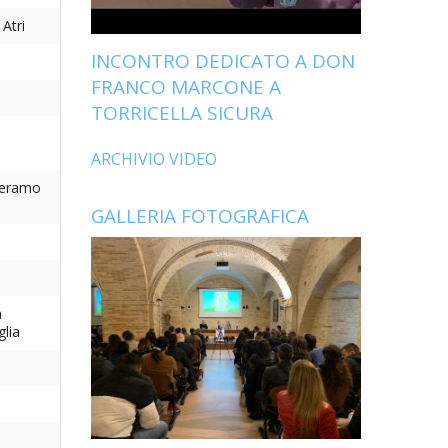
Atri
INCONTRO DEDICATO A DON
FRANCO MARCONE A
TORRICELLA SICURA
ARCHIVIO VIDEO
Teramo
GALLERIA FOTOGRAFICA
a
glia