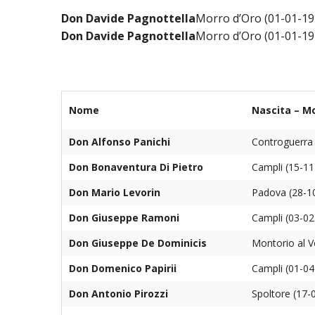
EDILIZIA DI C
Don Davide Pagnottella
Morro d’Oro (01-01-19
EVANGELIZZA
Don Davide Pagnottella
Morro d’Oro (01-01-19
PASTORALE S
PASTORALE U
Nome
Nascita – M
INSEGNAMENT
Don Alfonso Panichi
Controguerra
UFFICIO LITU
Don Bonaventura Di Pietro
Campli (15-1
MIGRANTES
Don Mario Levorin
Padova (28-10
Don Giuseppe Ramoni
Campli (03-02
PASTORALE DE
Don Giuseppe De Dominicis
Montorio al 
PASTORALE D
Don Domenico Papirii
Campli (01-0
PASTORALE D
Don Antonio Pirozzi
Spoltore (17-