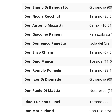
Don Biagio Di Benedetto
Giulianova (0
Don Nicola Recchiuti
Teramo (25-0
Don Antonio Mazzitti
Campli (16-01
Don Giacomo Raineri
Palazzolo sul
Don Domenico Panetta
Isola del Gra
Don Enzo Chiarini
Teramo (07-0
Don Dino Mancini
Tossicia (11-
Don Romolo Pompilii
Teramo (28-1
Don Igor Di Diomede
Giulianova (0
Don Paolo Di Mattia
Notaresco (0
Diac. Luciano Ciunci
Teramo (22-0
Don Mario Piunti
Controguerra