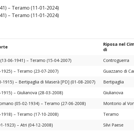
ULTO
41) – Teramo (11-01-2024)
ZIONE DELLA CULTURA
41) – Teramo (11-01-2024)
COLASTICA
NIVERSITARIA
Riposa nel Ci
orte
di
O RELIGIONE CATTOLICA
 (13-06-1941) – Teramo (15-04-2007)
Controguerra
RGICO
1-1925) – Teramo (23-07-2007)
Guazzano di Ca
-1915) – Bertipaglia di Maserà [PD] (01-08-2007)
Bertipaglia
-1915) – Giulianova (28-03-2008)
Giulianova
LLA FAMIGLIA
Vomano (05-02-1934) – Teramo (27-06-2008)
Montorio al V
ELLA SALUTE
4-1918) – Teramo (17-10-2008)
Teramo
ELLE VOCAZIONI
01-1923) – Atri (04-12-2008)
Silvi Paese