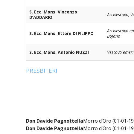
S. Ecc. Mons. Vincenzo
UTDR (UFFICIO TECNICO)
BENI CULTURA
UFFICIO TECN
Arcivescovo, V
D’ADDARIO
BIBLIOTECA 
COMPITI E C
Arcivescovo e
S. Ecc. Mons. Ettore DI FILIPPO
Bojano
CARITAS
S. Ecc. Mons. Antonio NUZZI
Vescovo emeri
UFFICIO CATE
CENTRO MISS
PRESBITERI
COMUNICAZIO
DIACONATO 
ECONOMATO E
Don Davide Pagnottella
Morro d’Oro (01-01-19
ECUMENISMO 
Don Davide Pagnottella
Morro d’Oro (01-01-19