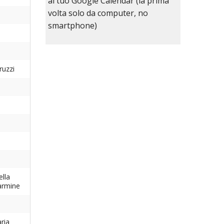
al tuo Google Calendar (la prima
volta solo da computer, no
smartphone)
ruzzi
lla
armine
ria