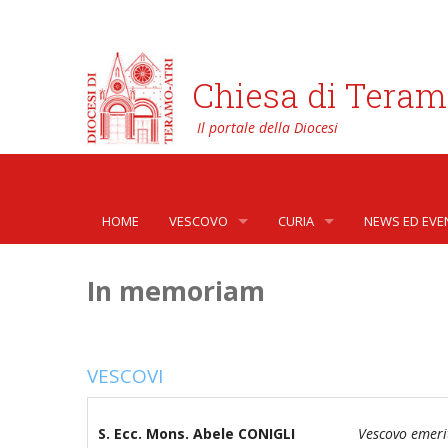
Chiesa di Teram
HOME
VESCOVO
CURIA
NEWS ED EVE
BIOGRAFIA
CURIA VESCOVILE
NEWS
In memoriam
LO STEMMA
SETTORI DELLA VITA PASTORA
AFFARI GENER
PHOTOGALLE
LETTERE DEL VESCOVO AI GIOVANI DELLA DIOC
ORGANI DI PARTECIPAZIONE
APOSTOLATO 
VIDEOGALLER
VESCOVI
INTERVENTI
CAPITOLI
ARCHIVIO ST
S. Ecc. Mons. Abele CONIGLI
Vescovo emeri
DOCUMENTI
TRIBUNALE ECCLESIASTICO
AVVOCATURA 