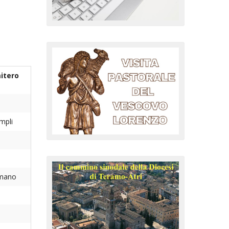
mitero
mpli
omano