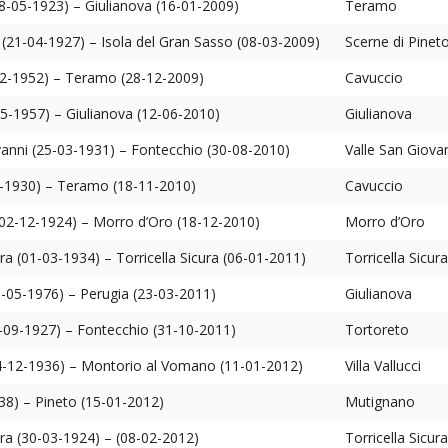
IOVANILE
8-05-1923) – Giulianova (16-01-2009)
Teramo
a (21-04-1927) – Isola del Gran Sasso (08-03-2009)
Scerne di Pinet
2-1952) – Teramo (28-12-2009)
Cavuccio
IALI E LAVORO
05-1957) – Giulianova (12-06-2010)
Giulianova
E SOSTEGNO ECONOMICO ALLA CHIESA CATTOLICA
vanni (25-03-1931) – Fontecchio (30-08-2010)
Valle San Giova
I PELLEGRINAGGI
5-1930) – Teramo (18-11-2010)
Cavuccio
02-12-1924) – Morro d’Oro (18-12-2010)
Morro d’Oro
LO SPORT
ura (01-03-1934) – Torricella Sicura (06-01-2011)
Torricella Sicura
SMO E TEMPO LIBERO
1-05-1976) – Perugia (23-03-2011)
Giulianova
INORI E DELLE PERSONE VULNERABILI
-09-1927) – Fontecchio (31-10-2011)
Tortoreto
CCLESIASTICO DIOCESANO APRUTINO
24-12-1936) – Montorio al Vomano (11-01-2012)
Villa Vallucci
938) – Pineto (15-01-2012)
Mutignano
ura (30-03-1924) – (08-02-2012)
Torricella Sicura