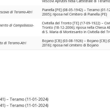
Vescovi Aprutini nella Cattedrale di Teram
Pianella [PE] (08-05-1942) – Teramo (01-1
LI ECCLESIASTICI ED ARTE SACRA
ICO E PER LA RICOSTRUZIONE POST SISMA
ORDO VIRGINUM
COMUNITÀ RELIGIOSE FEMMINILI DI DIRITTO DI
GIUBILEI PRESBITERALI 
escovo di Teramo-Atri
2005); riposa nel Cimitero di Pianella (PE)
DIOCESANA
OMPOSIZIONE
ISTITUTI SECOLARI
IN MEMORIAM
Civitella del Tronto [TE] (17-09-1922) – Civi
merito di Campobasso-
Tronto (18-12-2006); riposa nella Chiesa A
di S. Maria di Montesanto in Civitella del T
ENTI ECCLESIASTICI CIVILMENTE RICONOSCIUTI
VESCOVI ORIUNDI DELLA
Bojano [CB] (03-08-1926) – Bojano [CB] (
to di Teramo-Atri
CHISTICO
CONSULTA DIOCESANA DELLE AGGREGAZIONI LAICALI
VESCOVI EMERITI
INTE
2016); riposa nel cimitero di Bojano
IONARIO DIOCESANO
ISTITUTO DIOCESANO SOSTENTAMENTO CLERO
CRONOTASSI DEI VESCO
DOCU
NI SOCIALI
ISTITUZIONI CULTURALI
PERMANENTE
CENTRI DI ACCOGLIENZA
 AMMINISTRAZIONE
SPORTELLO GIOVANI PER ORIENTAMENTO UNIVERSITARIO E AL 
41) – Teramo (11-01-2024)
E DIALOGO INTERRELIGIOSO
41) – Teramo (11-01-2024)