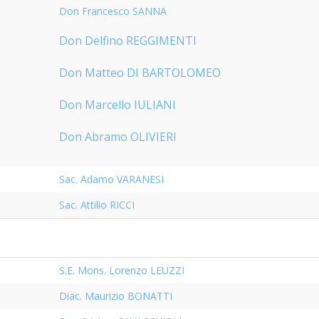
GIOVANILE
Don Francesco SANNA
Don Delfino REGGIMENTI
OCIALI E LAVORO
Don Matteo DI BARTOLOMEO
 E SOSTEGNO ECONOMICO ALLA CHIESA CATTOLICA
Don Marcello IULIANI
 I PELLEGRINAGGI
Don Abramo OLIVIERI
 LO SPORT
Sac. Adamo VARANESI
RISMO E TEMPO LIBERO
Sac. Attilio RICCI
MINORI E DELLE PERSONE VULNERABILI
ECCLESIASTICO DIOCESANO APRUTINO
S.E. Mons. Lorenzo LEUZZI
Diac. Maurizio BONATTI