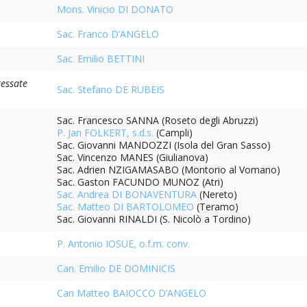
 CULTO
Mons. Vinicio DI DONATO
AZIONE DELLA CULTURA
Sac. Franco D’ANGELO
Sac. Emilio BETTINI
SCOLASTICA
ressate
Sac. Stefano DE RUBEIS
UNIVERSITARIA
Sac. Francesco SANNA (Roseto degli Abruzzi)
TO RELIGIONE CATTOLICA
P. Jan FOLKERT, s.d.s.
(Campli)
Sac. Giovanni MANDOZZI (Isola del Gran Sasso)
URGICO
Sac. Vincenzo MANES (Giulianova)
Sac. Adrien NZIGAMASABO (Montorio al Vomano)
Sac. Gaston FACUNDO MUNOZ (Atri)
Sac. Andrea DI BONAVENTURA
(Nereto)
Sac. Matteo DI BARTOLOMEO
(Teramo)
DELLA FAMIGLIA
Sac. Giovanni RINALDI (S. Nicolò a Tordino)
P. Antonio IOSUE, o.f.m. conv.
DELLA SALUTE
Can. Emilio DE DOMINICIS
DELLE VOCAZIONI
Can Matteo BAIOCCO D’ANGELO