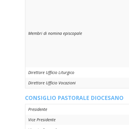
PASTORALE 
LAICATO
PROBLEMI S
Membri di nomina episcopale
PROMOZIONE
UFFICIO PER
UFFICIO PER
Direttore Ufficio Liturgico
UFFICIO TU
Direttore Ufficio Vocazioni
TUTELA DEI 
CONSIGLIO PASTORALE DIOCESANO
TRIBUNALE 
Presidente
UNITALSI
Vice Presidente