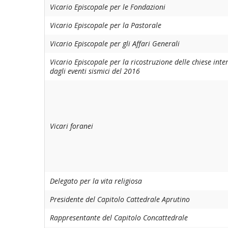
EDILIZIA DI
Vicario Episcopale per le Fondazioni
EVANGELIZZ
Vicario Episcopale per la Pastorale
Vicario Episcopale per gli Affari Generali
PASTORALE 
Vicario Episcopale per la ricostruzione delle chiese inte
PASTORALE 
dagli eventi sismici del 2016
INSEGNAMEN
UFFICIO LIT
Vicari foranei
MIGRANTES
PASTORALE 
Delegato per la vita religiosa
PASTORALE 
Presidente del Capitolo Cattedrale Aprutino
PASTORALE 
Rappresentante del Capitolo Concattedrale