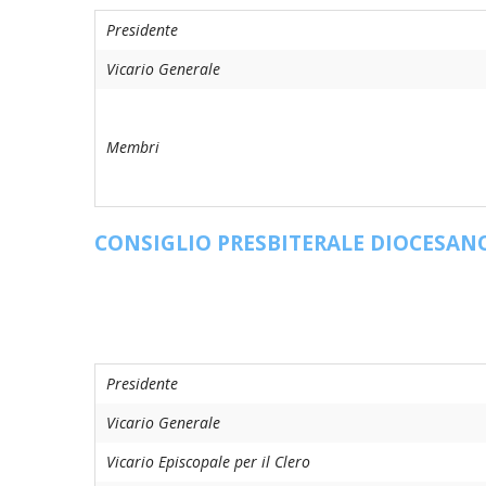
Presidente
UTDR (UFFICIO TECNICO)
BENI CULTUR
UFFICIO TEC
Vicario Generale
BIBLIOTECA
COMPITI E 
CARITAS
Membri
UFFICIO CA
CONSIGLIO PRESBITERALE DIOCESAN
CENTRO MIS
COMUNICAZI
DIACONATO
Presidente
ECONOMATO
Vicario Generale
ECUMENISMO
Vicario Episcopale per il Clero