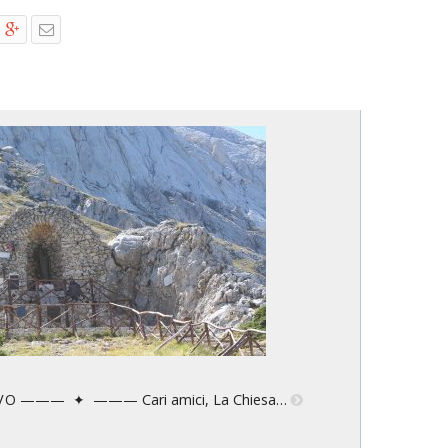
S C O V O ——— ✦ ——— Cari amici, La Chiesa…