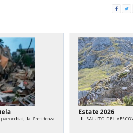
uela
Estate 2026
parrocchiali, la Presidenza
I L S A L U T O D E L V E 