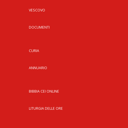
LAI
VESCOVO
PRO
SOC
DOCUMENTI
E
LAV
PRO
CURIA
E
SOS
ECO
ANNUARIO
ALL
CHI
CAT
UFF
BIBBIA CEI ONLINE
PER
I
PEL
LITURGIA DELLE ORE
UFF
PER