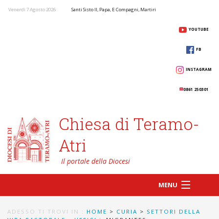
Venerdì 7 Agosto 2026
Santi Sisto II, Papa, E Compagni, Martiri
YOUTUBE
FB
INSTAGRAM
0861 250301
Chiesa di Teramo-
Atri
MENU
ADESSO TI TROVI IN :
HOME
>
CURIA
>
SETTORI DELLA