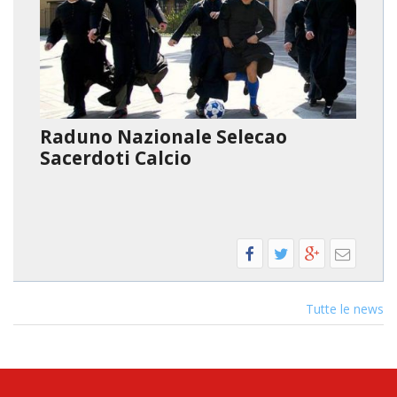
INS
REL
CAT
UFF
LIT
Raduno Nazionale Selecao
MIG
Sacerdoti Calcio
PAS
DEL
FAM
PAS
DEL
SAL
PAS
Tutte le news
DEL
VOC
PAS
GIO