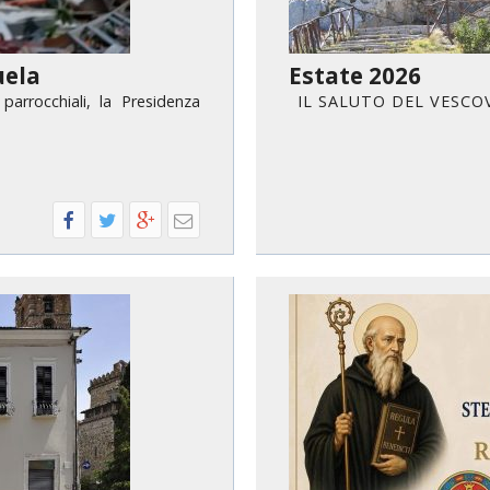
IOVANILE
uela
Estate 2026
parrocchiali, la Presidenza
I L S A L U T O D E L V E 
IALI E LAVORO
E SOSTEGNO ECONOMICO ALLA CHIESA CATTOLICA
I PELLEGRINAGGI
LO SPORT
SMO E TEMPO LIBERO
INORI E DELLE PERSONE VULNERABILI
CCLESIASTICO DIOCESANO APRUTINO