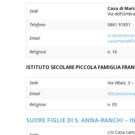
Casa di Mari
Sede
UTDR (UFFICIO TECNICO)
BENI CULTURA
UFFICIO TECN
Via dell’Ombra
Telefono
0861 91851
BIBLIOTECA 
COMPITI E C
sr.simonemar
Email
CARITAS
casamaria@fa
Religiose
n. 16
UFFICIO CATE
ISTITUTO SECOLARE PICCOLA FAMIGLIA FRA
CENTRO MISS
COMUNICAZIO
Sede
Via Villani, 3
Email
feliciani.teres
DIACONATO 
Religiose
n. 05
ECONOMATO E
SUORE FIGLIE DI S. ANNA-RANCHI – I
ECUMENISMO 
c/o Casa canon
Sede