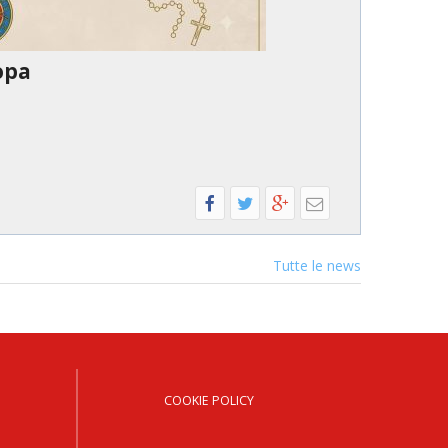
opa
Tutte le news
COOKIE POLICY