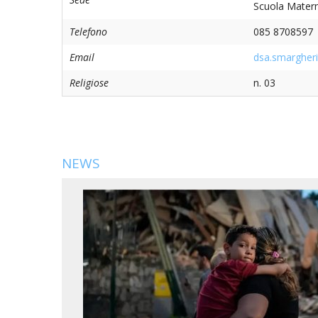
EDILIZIA DI C
Scuola Matern
Telefono
085 8708597
EVANGELIZZA
Email
dsa.smargheri
PASTORALE S
Religiose
n. 03
PASTORALE U
INSEGNAMENT
UFFICIO LITU
NEWS
MIGRANTES
PASTORALE DE
PASTORALE D
PASTORALE D