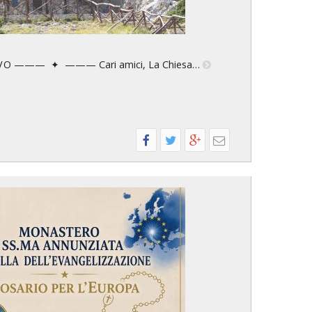
S C O V O ——— ✦ ——— Cari amici, La Chiesa…