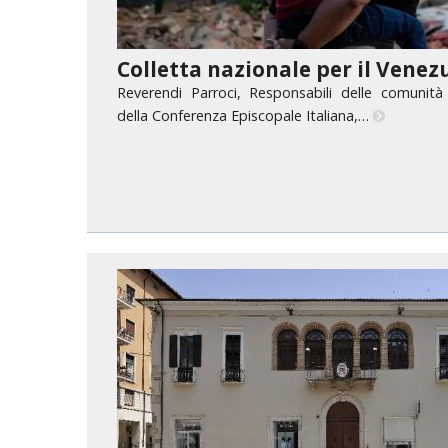
PASTORALE G
LAICATO
Colletta nazionale per il Venez
Reverendi Parroci, Responsabili delle comunità 
PROBLEMI SOC
della Conferenza Episcopale Italiana,…
PROMOZIONE 
UFFICIO PER 
UFFICIO PER 
UFFICIO TURI
TUTELA DEI M
TRIBUNALE E
UNITALSI