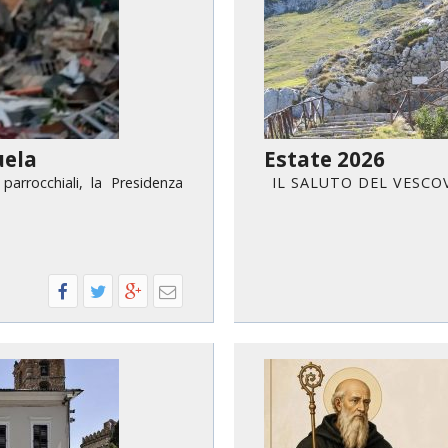
IOVANILE
IALI E LAVORO
E SOSTEGNO ECONOMICO ALLA CHIESA CATTOLICA
uela
Estate 2026
parrocchiali, la Presidenza
I L S A L U T O D E L V E 
I PELLEGRINAGGI
LO SPORT
SMO E TEMPO LIBERO
INORI E DELLE PERSONE VULNERABILI
CCLESIASTICO DIOCESANO APRUTINO