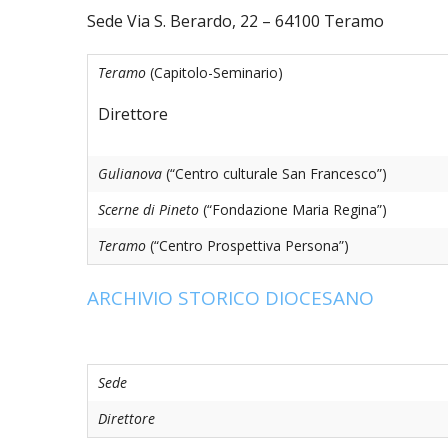
Sede Via S. Berardo, 22 – 64100 Teramo
UTDR (UFFICIO TECNICO)
BENI CULTURA
UFFICIO TECN
Teramo
(Capitolo-Seminario)
BIBLIOTECA 
COMPITI E C
Direttore
CARITAS
Gulianova
(“Centro culturale San Francesco”)
UFFICIO CATE
Scerne di Pineto
(“Fondazione Maria Regina”)
CENTRO MISS
Teramo
(“Centro Prospettiva Persona”)
COMUNICAZIO
ARCHIVIO STORICO DIOCESANO
DIACONATO 
ECONOMATO E
Sede
ECUMENISMO 
Direttore