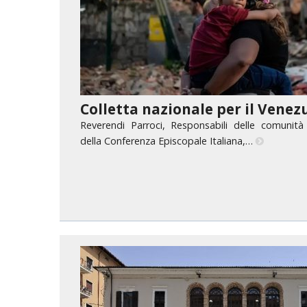
PASTORALE G
LAICATO
PROBLEMI SOC
PROMOZIONE 
Colletta nazionale per il Venez
Reverendi Parroci, Responsabili delle comunità 
UFFICIO PER 
della Conferenza Episcopale Italiana,…
UFFICIO PER 
UFFICIO TURI
TUTELA DEI M
TRIBUNALE E
UNITALSI