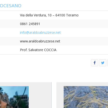
ULTO
DIOCESANO
ZIONE DELLA CULTURA
Via della Verdura, 10 – 64100 Teramo
COLASTICA
0861 245891
info@araldoabruzzese.net
NIVERSITARIA
www.araldoabruzzese.net
O RELIGIONE CATTOLICA
Prof. Salvatore COCCIA
RGICO
LLA FAMIGLIA
ELLA SALUTE
ELLE VOCAZIONI