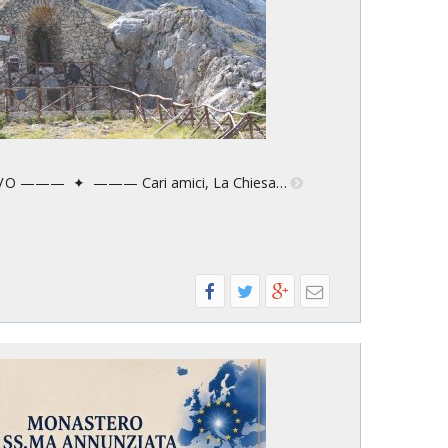
S C O V O ——— ✦ ——— Cari amici, La Chiesa…