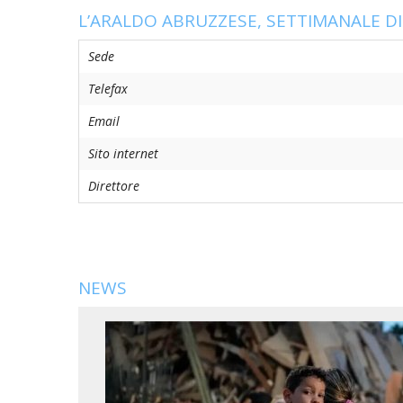
EDILIZIA DI C
L’ARALDO ABRUZZESE, SETTIMANALE 
EVANGELIZZA
Sede
PASTORALE S
Telefax
Email
PASTORALE U
Sito internet
INSEGNAMENT
Direttore
UFFICIO LITU
MIGRANTES
PASTORALE DE
NEWS
PASTORALE D
PASTORALE D