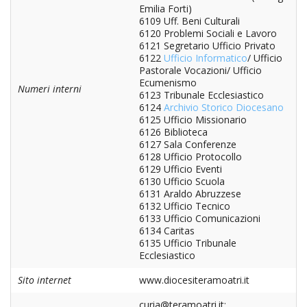
SEMI
DI
Emilia Forti)
ARTE
PRES
CAPI
6109 Uff. Beni Culturali
SAC
AFF
DIO
ORD
6120 Problemi Sociali e Lavoro
DIAC
GEN
TRI
VIR
6121
Segretario Ufficio Privato
«
COM
PRES
TRA
E
ECC
6122
Ufficio Informatico
/ Ufficio
RELI
DELL
ORD
SEG
DIO
Pastorale Vocazioni/ Ufficio
DIAC
DIOC
CO
VID
VES
APR
Ecumenismo
MON
PER
Numeri interni
IMP
6123 Tribunale Ecclesiastico
RE
GIUB
APO
ALT
«
UTD
6124
Archivio Storico Diocesano
ORD
PRES
DEL
6125 Ufficio Missionario
(UFF
VIR
COM
PRES
DIOC
6126 Biblioteca
MAR
TEC
UT
RELI
RELI
6127 Sala Conferenze
ISTIT
MASC
(U
IN
6128 Ufficio Protocollo
ARC
CON
SECO
DI
6129 Ufficio Eventi
MEM
STO
CUR
TE
6130 Ufficio Scuola
DIRI
E
PAS
ENTI
6131 Araldo Abruzzese
VESC
PONT
DIO
ECCL
UFF
6132 Ufficio Tecnico
ORIU
PRES
CIVI
TEC
6133 Ufficio Comunicazioni
COM
DELL
AVV
TEM
RICO
6134 Caritas
E
RELI
CHIE
DI
IMP
6135 Ufficio Tribunale
PER
FEMM
DIO
CUR
IN
CON
Ecclesiastico
LA
DI
E
DIOC
DIO
RIC
«
VESC
DIRI
OSS
Sito internet
www.diocesiteramoatri.it
DELL
POS
EMER
PONT
GIU
AGG
SIS
VE
curia@teramoatri.it;