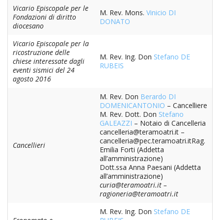
PER
Vicario Episcopale per le
M. Rev. Mons.
Vinicio DI
Fondazioni di diritto
EC
DONATO
diocesano
E
AMM
Vicario Episcopale per la
ricostruzione delle
ECU
M. Rev. Ing. Don
Stefano DE
chiese interessate dagli
E
RUBEIS
eventi sismici del 24
DIA
agosto 2016
INT
M. Rev. Don
Berardo DI
EDIL
DOMENICANTONIO
– Cancelliere
DI
M. Rev. Dott. Don
Stefano
CUL
GALEAZZI
– Notaio di Cancelleria
cancelleria@teramoatri.it –
EVA
cancelleria@pec.teramoatri.itRag.
Cancellieri
Emilia Forti (Addetta
DEL
all’amministrazione)
CUL
Dott.ssa Anna Paesani (Addetta
all’amministrazione)
PAS
curia@teramoatri.it –
SCO
ragioneria@teramoatri.it
PAS
M. Rev. Ing. Don
Stefano DE
UNI