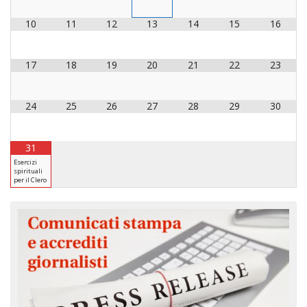
LAI
10
11
12
13
14
15
16
PRO
SOC
17
18
19
20
21
22
23
E
LAV
24
25
26
27
28
29
30
PRO
E
SOS
31
ECO
Esercizi
ALL
spirituali
CHI
per il Clero
CAT
UFF
PER
I
PEL
UFF
PER