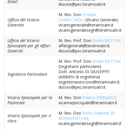
LAICA
Email
CRO
COM
BEN
diocesi@pec.teramoatri.it
EM
COM
DEI
RELI
CUL
ISTI
E
VESC
FEMM
M. Rev. Don
Cristian
ECCL
DIO
COM
INTE
Ufficio del Vicario
CAVACCHIOLI
(Vicario Generale)
DI
ED
SOS
Generale
vicariogenerale@teramoatri.it
DIRI
ART
CLE
DOC
vicariogeneralesegr@teramoatri.it
DIO
SAC
ISTI
Ufficio del Vicario
M. Rev. Prof. Don
Emilio BETTINI
BIB
CULT
Episcopale per gli Affari
affarigenerali@teramoatri.it;
DIO
Generali
diocesi@pec.teramoatri.it
CENT
CAR
DI
M. Rev. Prof. Don
Emilio BETTINI
(Segretario particolare)
ACC
UFF
Dott. Antonio DI GIUSEPPE
Segreteria Particolare
CAT
(Addetto di segreteria)
SPO
segreteriavescovo@teramoatri.it;
GIOV
CEN
diocesi@pec.teramoatri.it
PER
MIS
ORI
DIO
Vicario Episcopale per la
M. Rev. Don
Franco D’ANGELO
UNIV
Pastorale
vicarioepiscopale@teramoatri.it
E
COM
AL
M. Rev. Don
Ennio Gabriele DI
SOC
Vicario Episcopale per il
LAV
BONAVENTURA
clero
vicariogeneralesegr@teramoatri.it
DIA