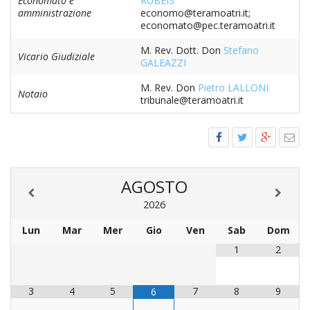
Economato e
RUBEIS
amministrazione
economo@teramoatri.it;
INS
economato@pec.teramoatri.it
REL
CAT
M. Rev. Dott. Don
Stefano
Vicario Giudiziale
GALEAZZI
UFF
LIT
M. Rev. Don
Pietro LALLONI
Notaio
tribunale@teramoatri.it
MIG
PAS
DEL
FAM
AGOSTO
PAS
DEL
2026
SAL
Lun
Mar
Mer
Gio
Ven
Sab
Dom
PAS
1
2
DEL
VOC
3
4
5
7
8
9
PAS
6
GIO