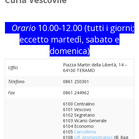
HOME
«
VESCOVO
Orario
10.00-12.00 (tutti i giorni;
VE
eccetto martedì, sabato e
«
CURIA
domenica)
BIOG
CU
«
NEWS ED EVENTI
LO
CUR
NE
«
Piazza Martiri della Libertà, 14 –
DIOCESI
STE
Uffici
VES
64100 TERAMO
ED
DIO
«
LETT
PARROCCHIE
«
SET
EV
Telefono
0861 250301
DEL
DEL
VES
SANT
PA
«
Fax
0861 244962
ANNUARIO
VITA
SE
NEW
AI
DIOC
PAS
DE
GIOV
6100 Centralino
PAR
AN
–
PHO
TUTELA DEI MINORI
ARTE
DELL
6101 Vescovo
VI
UFFI
E
6102 Segretario
DIOC
SPO
VIDE
«
PRES
PA
CUL
6103 Vicario Generale
PAR
ORG
6104 Economo
INTE
–
«
DI
DIAC
PR
COM
6105
Cancelleria
VISIT
PAR
UFF
6108
Uff. Amministrativo
(Ill. Rag.
DOC
DI
PAST