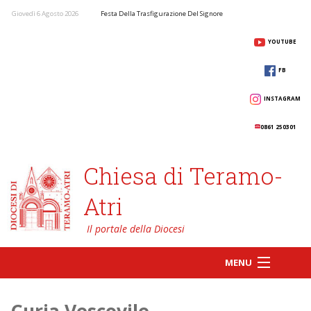
Giovedì 6 Agosto 2026
Festa Della Trasfigurazione Del Signore
YOUTUBE
FB
INSTAGRAM
0861 250301
Chiesa di Teramo-
Atri
MENU
Curia Vescovile