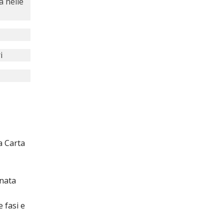
a nelle
i
a Carta
rnata
e fasi e