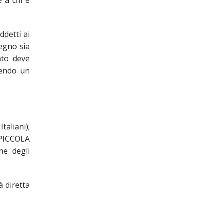
 a chi è
ddetti ai
pegno sia
ato deve
sendo un
taliani);
 PICCOLA
ne degli
 diretta