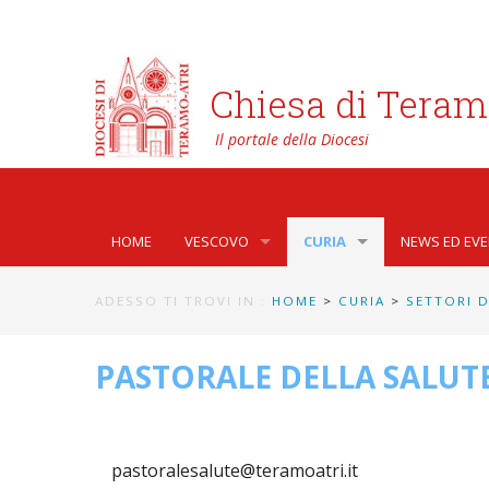
Chiesa di Teram
HOME
VESCOVO
CURIA
NEWS ED EVE
BIOGRAFIA
CURIA VESCOVILE
NEWS
ADESSO TI TROVI IN :
HOME
>
CURIA
>
SETTORI D
LO STEMMA
SETTORI DELLA VITA PAST
AFFARI GENE
PHOTOGALLE
PASTORALE DELLA SALUT
LETTERE DEL VESCOVO AI GIOVANI DELLA DIOC
ORGANI DI PARTECIPAZIO
APOSTOLAT
VIDEOGALLE
INTERVENTI
CAPITOLI
ARCHIVIO S
pastoralesalute@teramoatri.it
DOCUMENTI
TRIBUNALE ECCLESIASTI
AVVOCATURA