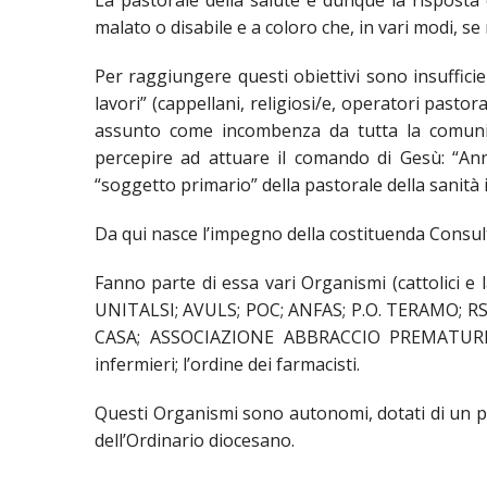
La pastorale della salute è dunque la risposta 
EDILIZIA DI
malato o disabile e a coloro che, in vari modi, s
EVANGELIZZ
Per raggiungere questi obiettivi sono insufficie
PASTORALE 
lavori” (cappellani, religiosi/e, operatori pasto
assunto come incombenza da tutta la comunit
PASTORALE 
percepire ad attuare il comando di Gesù: “Annu
“soggetto primario” della pastorale della sanità 
INSEGNAMEN
Da qui nasce l’impegno della costituenda Consul
UFFICIO LIT
Fanno parte di essa vari Organismi (cattolici e la
MIGRANTES
UNITALSI; AVULS; POC; ANFAS; P.O. TERAMO; 
CASA; ASSOCIAZIONE ABBRACCIO PREMATURI; del
PASTORALE 
infermieri; l’ordine dei farmacisti.
PASTORALE 
Questi Organismi sono autonomi, dotati di un pr
dell’Ordinario diocesano.
PASTORALE 