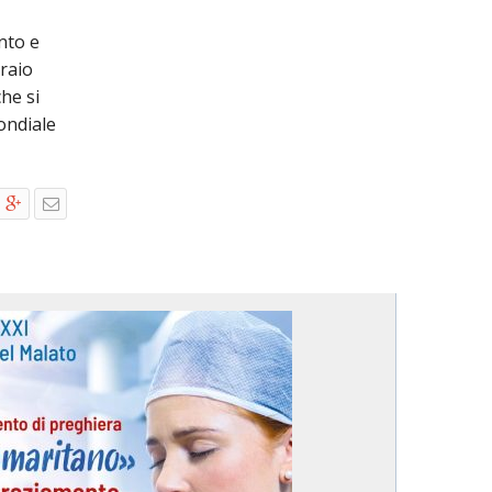
nto e
braio
che si
ondiale