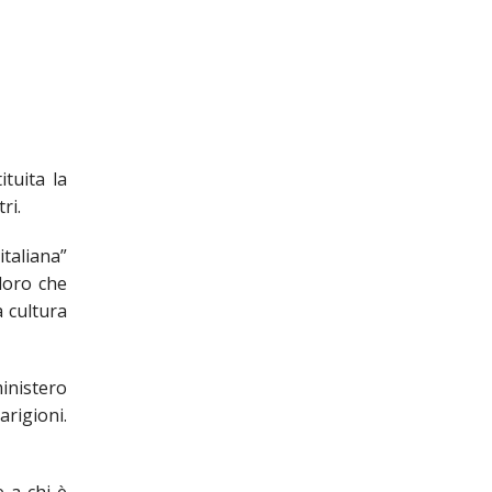
IOCESANO
IOCESANI
CHIESA DIOCESANA
tuita la
ENTI
ri.
I
ENTI
italiana”
oloro che
 cultura
inistero
 LAVORO
arigioni.