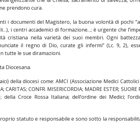
evangelizzante che la Chiesa, sacramento di salvezza, offre
 CULTO
e ne prendono cura.
AZIONE DELLA CULTURA
nti i documenti del Magistero, la buona volontà di pochi “a
SCOLASTICA
rali…), i centri accademici di formazione…; è urgente che l’im
à cristiana nella varietà dei suoi membri. Ogni battezz
UNIVERSITARIA
nciate il regno di Dio, curate gli infermi” (Lc. 9, 2), es
in tutte le sue diramazioni.
TO RELIGIONE CATTOLICA
ta Diocesana.
URGICO
ici) della diocesi come: AMCI (Associazione Medici Cattolici I
RSA; CARITAS; CONFR. MISERICORDIA; MADRE ESTER; SUORE
la Croce Rossa Italiana; dell’ordine dei Medici; l’ordi
DELLA FAMIGLIA
DELLA SALUTE
oprio statuto e responsabile e sono sotto la responsabilità
DELLE VOCAZIONI