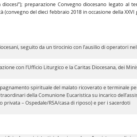
lla diocesi”); preparazione Convegno diocesano legato al te
tà (convegno del dieci febbraio 2018 in occasione della XXVI
ocesani, seguito da un tirocinio con l’ausilio di operatori nel
ione con l’Ufficio Liturgico e la Caritas Diocesana, dei Mini
agnamento spirituale del malato ricoverato e terminale per
 straordinari della Comunione Eucaristica su incarico dell’assi
 o privata – Ospedale/RSA/casa di riposo) e per i sacerdoti