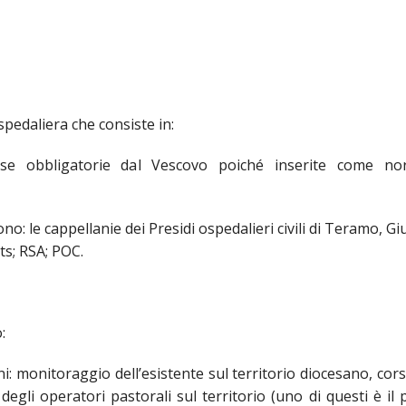
GIOVANILE
OCIALI E LAVORO
edaliera che consiste in:
 E SOSTEGNO ECONOMICO ALLA CHIESA CATTOLICA
 rese obbligatorie dal Vescovo poiché inserite come n
 I PELLEGRINAGGI
 LO SPORT
no: le cappellanie dei Presidi ospedalieri civili di Teramo, Gi
RISMO E TEMPO LIBERO
ts; RSA; POC.
MINORI E DELLE PERSONE VULNERABILI
ECCLESIASTICO DIOCESANO APRUTINO
:
nni: monitoraggio dell’esistente sul territorio diocesano, cor
degli operatori pastorali sul territorio (uno di questi è il