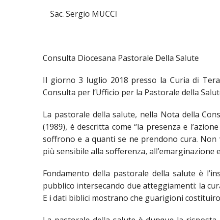
Sac. Sergio MUCCI
UTDR (UFFICIO TECNICO)
BENI CULTUR
UFFICIO TEC
BIBLIOTECA
COMPITI E 
Consulta Diocesana Pastorale Della Salute
CARITAS
Il giorno 3 luglio 2018 presso la Curia di Tera
UFFICIO CA
Consulta per l’Ufficio per la Pastorale della Salut
CENTRO MIS
La pastorale della salute, nella Nota della Cons
(1989), è descritta come “la presenza e l’azione
COMUNICAZI
soffrono e a quanti se ne prendono cura. Non vi
più sensibile alla sofferenza, all’emarginazione e a
DIACONATO
Fondamento della pastorale della salute è l’
ECONOMATO
pubblico intersecando due atteggiamenti: la cura
E i dati biblici mostrano che guarigioni costitui
ECUMENISMO