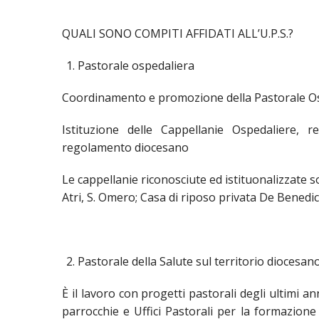
PASTORALE 
QUALI SONO COMPITI AFFIDATI ALL’U.P.S.?
LAICATO
Pastorale ospedaliera
PROBLEMI S
Coordinamento e promozione della Pastorale Osp
PROMOZIONE
Istituzione delle Cappellanie Ospedaliere,
UFFICIO PER
regolamento diocesano
UFFICIO PER
Le cappellanie riconosciute ed istituonalizzate so
UFFICIO TU
Atri, S. Omero; Casa di riposo privata De Benedic
TUTELA DEI 
TRIBUNALE 
Pastorale della Salute sul territorio diocesano
UNITALSI
È il lavoro con progetti pastorali degli ultimi a
parrocchie e Uffici Pastorali per la formazione 