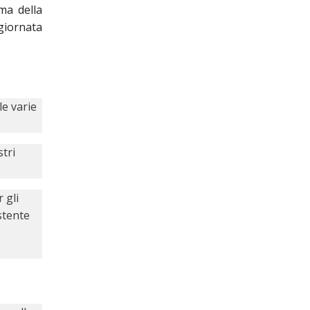
ma della
 giornata
le varie
stri
 gli
stente