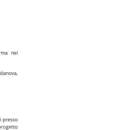
orma nel
ulianova,
si presso
 progetto