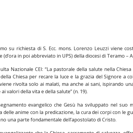
ALI ECCLESIASTICI ED ARTE SACRA
NICO E PER LA RICOSTRUZIONE POST SISMA
ORDO VIRGINUM
COMUNITÀ RELIGIOSE FEMMINILI DI DIRITTO D
GIUBILEI PRESBITERALI D
 DIOCESANA
COMPOSIZIONE
ISTITUTI SECOLARI
IN MEMORIAM
ENTI ECCLESIASTICI CIVILMENTE RICONOSCIUTI
VESCOVI ORIUNDI DELLA 
mo su richiesta di S. Ecc. mons. Lorenzo Leuzzi viene costi
TECHISTICO
CONSULTA DIOCESANA DELLE AGGREGAZIONI LAICALI
VESCOVI EMERITI
INTERV
e (d’ora in poi abbreviato in UPS) della diocesi di Teramo – At
SIONARIO DIOCESANO
ISTITUTO DIOCESANO SOSTENTAMENTO CLERO
CRONOTASSI DEI VESCOV
DOCUM
ulta Nazionale CEI: “La pastorale della salute nella Chiesa 
 della Chiesa per recare la luce e la grazia del Signore a c
ONI SOCIALI
ISTITUZIONI CULTURALI
ene rivolta solo ai malati, ma anche ai sani, ispirando una
i valori della vita e della salute” (n. 19).
 PERMANENTE
CENTRI DI ACCOGLIENZA
insegnamento evangelico che Gesù ha sviluppato nel suo m
 E AMMINISTRAZIONE
SPORTELLO GIOVANI PER ORIENTAMENTO UNIVERSITARIO E AL
 delle anime con la predicazione, la cura dei corpi con le gu
rono una parte fondamentale dell’apostolato di Cristo.
 E DIALOGO INTERRELIGIOSO