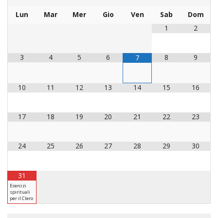
INS
Lun
Mar
Mer
Gio
Ven
Sab
Dom
RELI
1
2
CATT
UFFI
3
4
5
6
8
9
7
LITU
MIG
10
11
12
13
14
15
16
PAS
DELL
FAMI
17
18
19
20
21
22
23
PAS
DELL
24
25
26
27
28
29
30
SAL
PAS
31
DELL
Esercizi
VOC
spirituali
per il Clero
PAS
GIOV