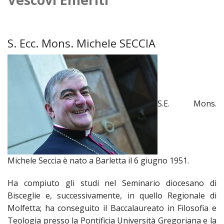
HOME
«
VESCOVO
S. Ecc. Mons. Michele SECCIA
VE
«
CURIA
BIOG
CU
«
NEWS ED EVENTI
LO
CURI
NE
S.E. Mons.
«
DIOCESI
STE
VESC
ED
DIO
«
LETT
PARROCCHIE
«
SETT
EV
DEL
DELL
VES
SANT
PA
«
ANNUARIO
VITA
SE
NEW
AI
DIOC
Michele Seccia è nato a Barletta il 6 giugno 1951.
PAS
DE
GIOV
PAR
AN
–
PHO
TUTELA DEI MINORI
ARTE
DELL
VI
UFFIC
Ha compiuto gli studi nel Seminario diocesano di
E
DIOC
SPO
VIDE
«
PRES
PA
CUL
Bisceglie e, successivamente, in quello Regionale di
PAR
ORG
INTE
–
Molfetta; ha conseguito il Baccalaureato in Filosofia e
«
DI
DIA
PR
COM
VISIT
PART
Teologia presso la Pontificia Università Gregoriana e la
UFF
DOC
DI
PAST