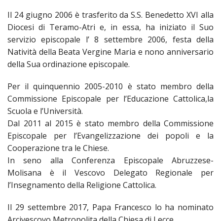
LAICA
CRO
COM
BENI
EM
COMP
DEI
Il 24 giugno 2006 è trasferito da S.S. Benedetto XVI alla
RELI
CULT
ISTI
E
VES
FEMM
ECCL
Diocesi di Teramo-Atri e, in essa, ha iniziato il Suo
DIO
COM
INT
DI
ED
servizio episcopale l’ 8 settembre 2006, festa della
SOS
DIRI
ART
CLE
DOC
Natività della Beata Vergine Maria e nono anniversario
DIO
SAC
della Sua ordinazione episcopale.
ISTI
BIBL
CULT
DIO
Per il quinquennio 2005-2010 è stato membro della
CENT
Commissione Episcopale per l’Educazione Cattolica,la
CARI
DI
Scuola e l’Università.
ACC
UFFI
Dal 2011 al 2015 è stato membro della Commissione
CATE
SPO
Episcopale per l’Evangelizzazione dei popoli e la
GIOV
CEN
Cooperazione tra le Chiese.
PER
MIS
In seno alla Conferenza Episcopale Abruzzese-
ORI
DIO
UNIV
Molisana è il Vescovo Delegato Regionale per
E
COM
l’Insegnamento della Religione Cattolica.
AL
SOCI
LAV
Il 29 settembre 2017, Papa Francesco lo ha nominato
DIA
Arcivescovo Metropolita della Chiesa di Lecce.