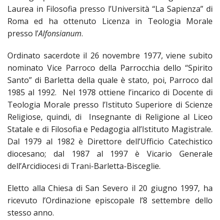
SEM
DI
ARTE
Laurea in Filosofia presso l’Università “La Sapienza” di
PRE
CAPI
SAC
AFFA
DIO
ORD
Roma ed ha ottenuto Licenza in Teologia Morale
DIA
GENE
TRIB
VIR
presso l’
Alfonsianum
.
«
COM
PRES
TRA
E
ECCL
RELI
DEL
ORD
SEG
DIO
DIA
Ordinato sacerdote il 26 novembre 1977, viene subito
DIO
CO
VID
VESC
APR
MON
PER
IMP
nominato Vice Parroco della Parrocchia dello “Spirito
RE
GIUB
APO
ALT
«
UTD
Santo” di Barletta della quale è stato, poi, Parroco dal
ORD
PRES
DEL
(UFF
VIR
COM
1985 al 1992. Nel 1978 ottiene l’incarico di Docente di
PRES
DIO
MAR
TECN
UT
RELI
RELI
Teologia Morale presso l’Istituto Superiore di Scienze
ISTIT
MASC
(UF
IN
ARCH
CON
Religiose, quindi, di Insegnante di Religione al Liceo
SECO
DI
MEM
STO
CUR
TE
Statale e di Filosofia e Pedagogia all’Istituto Magistrale.
DIRI
E
PAS
ENTI
VES
PONT
Dal 1979 al 1982 è Direttore dell’Ufficio Catechistico
DIO
ECCL
UFFI
ORI
PRES
diocesano; dal 1987 al 1997 è Vicario Generale
CIVI
TEC
COM
DEL
AVV
TEM
RICO
dell’Arcidiocesi di Trani-Barletta-Bisceglie.
E
RELI
CHI
DI
IMP
PER
FEMM
DIO
CURI
IN
CON
LA
DI
Eletto alla Chiesa di San Severo il 20 giugno 1997, ha
E
DIO
DIO
RIC
«
VES
DIRI
OSS
ricevuto l’Ordinazione episcopale l’8 settembre dello
DELL
POS
EMER
PONT
GIUR
stesso anno.
AGG
SIS
VE