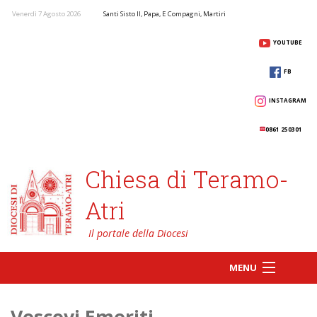
Venerdì 7 Agosto 2026
Santi Sisto II, Papa, E Compagni, Martiri
YOUTUBE
FB
INSTAGRAM
0861 250301
Chiesa di Teramo-
Atri
MENU
Vescovi Emeriti