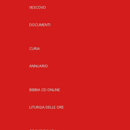
LO
SPO
VESCOVO
UFF
TUR
DOCUMENTI
E
TEM
LIB
CURIA
TUT
DEI
MIN
ANNUARIO
E
DEL
PER
VUL
BIBBIA CEI ONLINE
TRI
ECC
LITURGIA DELLE ORE
DIO
APR
UNI