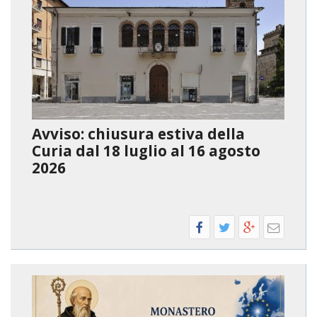
INS
REL
CAT
UFF
LIT
MIG
Avviso: chiusura estiva della
PAS
Curia dal 18 luglio al 16 agosto
DEL
2026
FAM
PAS
DEL
SAL
PAS
DEL
VOC
PAS
GIO