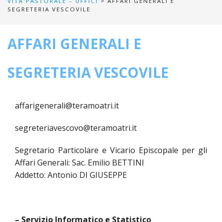
VITA PASTORALE – UFFICI
> AFFARI GENERALI E
SEGRETERIA VESCOVILE
HOME
«
AFFARI GENERALI E
VESCOVO
VE
«
CURIA
SEGRETERIA VESCOVILE
BIOG
CU
«
NEWS ED EVENTI
LO
CUR
NE
«
DIOCESI
affarigenerali@teramoatri.it
STE
VES
ED
DIO
«
LETT
PARROCCHIE
segreteriavescovo@teramoatri.it
«
SET
EV
DEL
DEL
VES
SANT
PA
«
ANNUARIO
VITA
Segretario Particolare e Vicario Episcopale per gli
SE
NEW
AI
DIOC
PAS
Affari Generali: Sac. Emilio BETTINI
DE
GIOV
PAR
AN
–
PHO
TUTELA DEI MINORI
ARTE
Addetto: Antonio DI GIUSEPPE
DELL
VI
UFFI
E
DIOC
SPO
VIDE
«
PRES
PA
CUL
PAR
ORG
INTE
–
«
DI
DIAC
PR
COM
VISIT
PAR
– Servizio Informatico e Statistico
UFF
DOC
DI
PAST