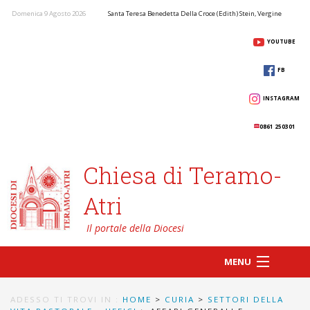
Domenica 9 Agosto 2026
Santa Teresa Benedetta Della Croce (Edith) Stein, Vergine
YOUTUBE
FB
INSTAGRAM
0861 250301
Chiesa di Teramo-
Atri
MENU
ADESSO TI TROVI IN :
HOME
>
CURIA
>
SETTORI DELLA