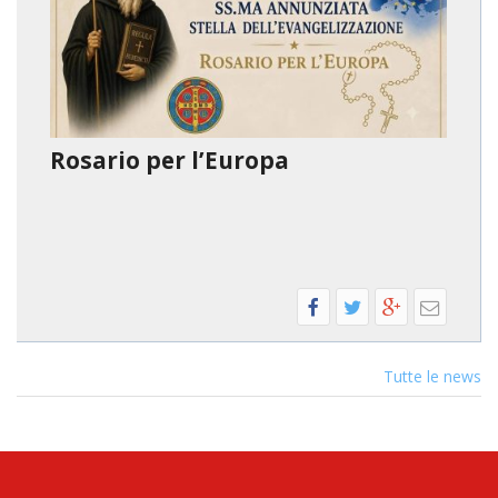
LAI
PRO
SOC
E
LAV
Rosario per l’Europa
PRO
E
SOS
ECO
ALL
CHI
CAT
UFF
PER
Tutte le news
I
PEL
UFF
PER