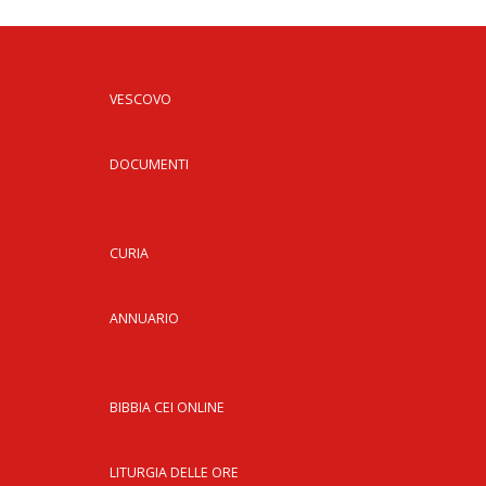
LAI
PRO
SOC
VESCOVO
E
LAV
DOCUMENTI
PRO
E
SOS
ECO
CURIA
ALL
CHI
CAT
ANNUARIO
UFF
PER
I
BIBBIA CEI ONLINE
PEL
UFF
PER
LITURGIA DELLE ORE