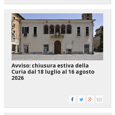
PER
EC
E
AMM
ECU
E
DIA
INT
EDIL
DI
CUL
Avviso: chiusura estiva della
Curia dal 18 luglio al 16 agosto
EVA
2026
DEL
CUL
PAS
SCO
PAS
UNI