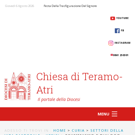
Giovedì 6 Agosto 2026
Festa Della Trasfigurazione Del Signore
YOUTUBE
FB
INSTAGRAM
0861 250301
Chiesa di Teramo-
Atri
MENU
ADESSO TI TROVI IN :
HOME
>
CURIA
>
SETTORI DELLA