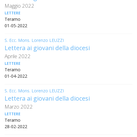
Maggio 2022
INS
LETTERE
RELI
Teramo
CATT
01-05-2022
UFFI
LITU
S. Ecc. Mons. Lorenzo LEUZZI
Lettera ai giovani della diocesi
MIG
Aprile 2022
PAS
LETTERE
DELL
Teramo
FAMI
01-04-2022
PAS
DELL
S. Ecc. Mons. Lorenzo LEUZZI
SAL
Lettera ai giovani della diocesi
PAS
Marzo 2022
DELL
LETTERE
VOC
Teramo
28-02-2022
PAS
GIOV