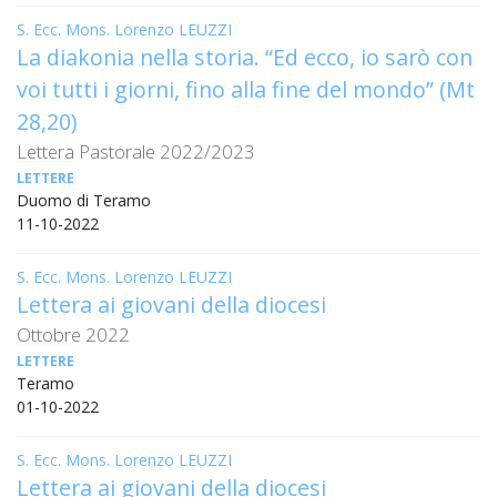
PER
S. Ecc. Mons. Lorenzo LEUZZI
ECO
La diakonia nella storia. “Ed ecco, io sarò con
E
voi tutti i giorni, fino alla fine del mondo” (Mt
AMM
28,20)
ECU
E
Lettera Pastorale 2022/2023
DIA
LETTERE
INTE
Duomo di Teramo
11-10-2022
EDIL
DI
S. Ecc. Mons. Lorenzo LEUZZI
CUL
Lettera ai giovani della diocesi
EVA
Ottobre 2022
DELL
CUL
LETTERE
Teramo
PAS
01-10-2022
SCO
S. Ecc. Mons. Lorenzo LEUZZI
PAS
Lettera ai giovani della diocesi
UNIV