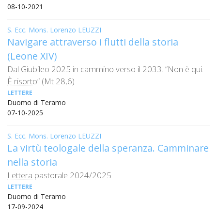
LAICA
CRO
COM
08-10-2021
BENI
EM
COMP
DEI
RELI
CULT
ISTI
E
VESC
FEMM
ECCL
DIO
S. Ecc. Mons. Lorenzo LEUZZI
COM
INTE
DI
ED
SOS
Navigare attraverso i flutti della storia
DIRI
ART
CLE
DOC
DIO
(Leone XIV)
SAC
ISTI
Dal Giubileo 2025 in cammino verso il 2033. “Non è qui.
BIBL
CULT
È risorto” (Mt 28,6)
DIO
LETTERE
CENT
CARI
Duomo di Teramo
DI
07-10-2025
ACC
UFFI
CATE
SPO
S. Ecc. Mons. Lorenzo LEUZZI
GIOV
CEN
La virtù teologale della speranza. Camminare
PER
MIS
ORI
nella storia
DIO
UNIV
Lettera pastorale 2024/2025
E
COM
LETTERE
AL
SOCI
Duomo di Teramo
LAV
17-09-2024
DIA