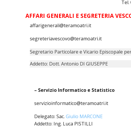
Tel.
UTDR (UFFICIO TECNICO)
BENI CULTUR
UFFICIO TEC
AFFARI GENERALI E SEGRETERIA VESC
affarigenerali@teramoatri.it
BIBLIOTECA
COMPITI E 
segreteriavescovo@teramoatri.it
CARITAS
Segretario Particolare e Vicario Episcopale per 
UFFICIO CA
Addetto: Dott. Antonio DI GIUSEPPE
CENTRO MIS
COMUNICAZI
– Servizio Informatico e Statistico
DIACONATO
servizioinformatico@teramoatri.it
ECONOMATO
Delegato: Sac.
Giulio MARCONE
ECUMENISMO
Addetto: Ing. Luca PISTILLI