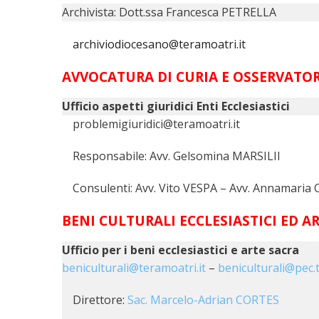
PASTORALE 
Archivista: Dott.ssa Francesca PETRELLA
LAICATO
archiviodiocesano@teramoatri.it
PROBLEMI S
AVVOCATURA DI CURIA E OSSERVATOR
PROMOZIONE
Ufficio aspetti giuridici Enti Ecclesiastici
problemigiuridici@teramoatri.it
UFFICIO PER
Responsabile: Avv. Gelsomina MARSILII
UFFICIO PER
Consulenti: Avv. Vito VESPA – Avv. Annamaria 
UFFICIO TU
BENI CULTURALI ECCLESIASTICI ED A
TUTELA DEI 
Ufficio per i beni ecclesiastici e arte sacra
TRIBUNALE 
beniculturali@teramoatri.it
–
beniculturali@pec.t
UNITALSI
Direttore:
Sac. Marcelo-Adrian CORTES