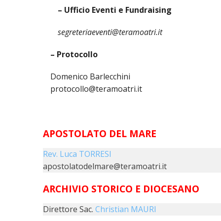
EDILIZIA DI
– Ufficio Eventi e Fundraising
EVANGELIZZ
segreteriaeventi@teramoatri.it
PASTORALE 
– Protocollo
PASTORALE 
Domenico Barlecchini
protocollo@teramoatri.it
INSEGNAMEN
UFFICIO LIT
APOSTOLATO DEL MARE
MIGRANTES
Rev. Luca TORRESI
PASTORALE 
apostolatodelmare@teramoatri.it
PASTORALE 
ARCHIVIO STORICO E DIOCESANO
PASTORALE 
Direttore Sac.
Christian MAURI