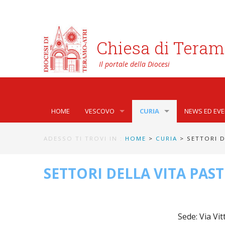
Chiesa di Teram
HOME
VESCOVO
CURIA
NEWS ED EVE
BIOGRAFIA
CURIA VESCOVILE
NEWS
ADESSO TI TROVI IN :
HOME
>
CURIA
> SETTORI D
LO STEMMA
SETTORI DELLA VITA PAST
AFFARI GENE
PHOTOGALLE
SETTORI DELLA VITA PAST
LETTERE DEL VESCOVO AI GIOVANI DELLA DIOC
ORGANI DI PARTECIPAZIO
APOSTOLAT
VIDEOGALLE
INTERVENTI
CAPITOLI
ARCHIVIO S
Sede: Via Vi
DOCUMENTI
TRIBUNALE ECCLESIASTI
AVVOCATURA