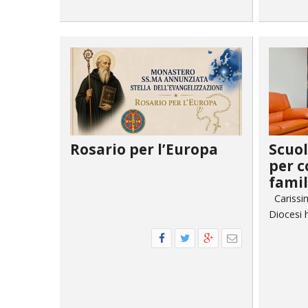
PASTORALE G
LAICATO
PROBLEMI SO
PROMOZIONE 
UFFICIO PER 
Rosario per l’Europa
Scuol
UFFICIO PER 
per c
famil
UFFICIO TUR
Carissim
Diocesi
TUTELA DEI M
TRIBUNALE E
UNITALSI