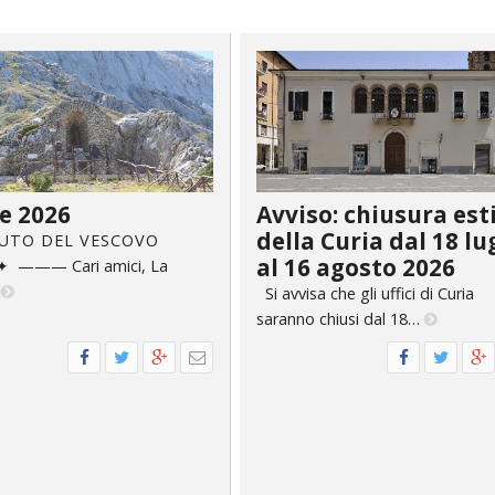
ULTO
ZIONE DELLA CULTURA
COLASTICA
NIVERSITARIA
O RELIGIONE CATTOLICA
e 2026
Avviso: chiusura est
della Curia dal 18 lu
 U T O D E L V E S C O V O
RGICO
al 16 agosto 2026
——— Cari amici, La
…
Si avvisa che gli uffici di Curia
saranno chiusi dal 18…
ELLA FAMIGLIA
ELLA SALUTE
ELLE VOCAZIONI