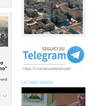
do
mo”
nerdì
ULTIMO VIDEO