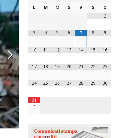
L
M
M
G
V
S
D
IOCESANO
IOCESANI
1
2
3
4
5
6
8
9
7
CHIESA DIOCESANA
10
11
12
13
14
15
16
ENTI
17
18
19
20
21
22
23
I
ENTI
24
25
26
27
28
29
30
31
•
 LAVORO
Avviso: chiusura estiva della Curia d