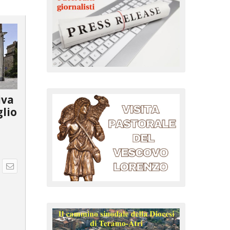
iva
glio