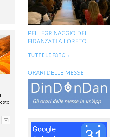
PELLEGRINAGGIO DEI
FIDANZATI A LORETO
TUTTE LE FOTO→
ORARI DELLE MESSE
o
i
rosto