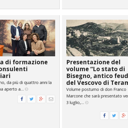
IOVANILE
CIALI E LAVORO
E SOSTEGNO ECONOMICO ALLA CHIESA CATTOLICA
I PELLEGRINAGGI
a di formazione
Presentazione del
LO SPORT
onsulenti
volume “Lo stato di
iari
Bisegno, antico feu
ISMO E TEMPO LIBERO
del Vescovo di Tera
o, da più di quattro anni la
 ha aperto a…
Volume postumo di don Franco
INORI E DELLE PERSONE VULNERABILI
Marcone che sarà presentato ve
3 luglio,…
CCLESIASTICO DIOCESANO APRUTINO