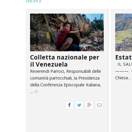
NEWS
EDILIZIA DI C
EVANGELIZZA
PASTORALE S
PASTORALE U
INSEGNAMENT
Colletta nazionale per
Estat
il Venezuela
I L S A L
UFFICIO LITU
——— ✦ 
Reverendi Parroci, Responsabili delle
Chiesa
comunità parrocchiali, la Presidenza
MIGRANTES
della Conferenza Episcopale Italiana,
…
PASTORALE D
PASTORALE D
PASTORALE D