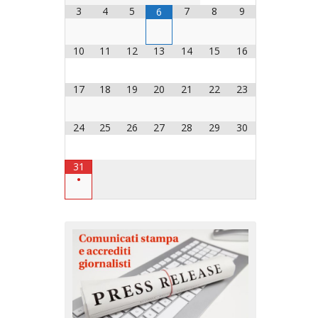
3
4
5
7
8
9
6
OCESANO
DIOCESANI
10
11
12
13
14
15
16
17
18
19
20
21
22
23
 CHIESA DIOCESANA
RVENTI
24
25
26
27
28
29
30
VI
MENTI
31
•
LAVORO