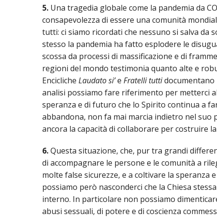
5.
Una tragedia globale come la pandemia da COV
consapevolezza di essere una comunità mondiale 
tutti: ci siamo ricordati che nessuno si salva da 
stesso la pandemia ha fatto esplodere le disugua
scossa da processi di massificazione e di frammen
regioni del mondo testimonia quanto alte e robu
Encicliche
Laudato si’
e
Fratelli tutti
documentano la
analisi possiamo fare riferimento per metterci all
speranza e di futuro che lo Spirito continua a f
abbandona, non fa mai marcia indietro nel suo p
ancora la capacità di collaborare per costruire l
6.
Questa situazione, che, pur tra grandi differen
di accompagnare le persone e le comunità a ril
molte false sicurezze, e a coltivare la speranza 
possiamo però nasconderci che la Chiesa stessa 
interno. In particolare non possiamo dimenticare
abusi sessuali, di potere e di coscienza commes