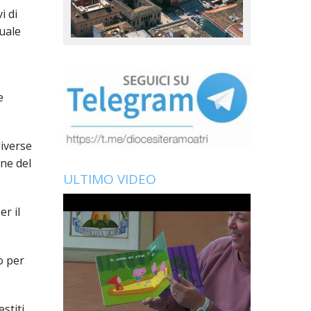
i di
quale
e
diverse
one del
ULTIMO VIDEO
er il
o per
stiti,