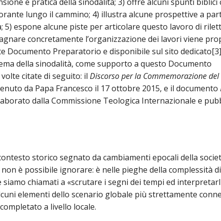
one e pratica della sinodalità; 3) offre alcuni spunti biblici
orante lungo il cammino; 4) illustra alcune prospettive a part
a; 5) espone alcune piste per articolare questo lavoro di rilet
pagnare concretamente l’organizzazione dei lavori viene pr
e Documento Preparatorio e disponibile sul sito dedicato[3]. 
 tema della sinodalità, come supporto a questo Documento
olte citate di seguito: il
Discorso per la Commemorazione del
 tenuto da Papa Francesco il 17 ottobre 2015, e il documento
elaborato dalla Commissione Teologica Internazionale e pubb
 contesto storico segnato da cambiamenti epocali della socie
e non è possibile ignorare: è nelle pieghe della complessità d
 siamo chiamati a «scrutare i segni dei tempi ed interpretarli
 alcuni elementi dello scenario globale più strettamente conne
completato a livello locale.