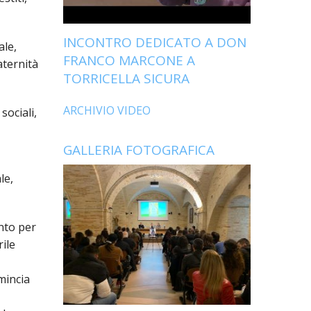
INCONTRO DEDICATO A DON
ale,
FRANCO MARCONE A
aternità
TORRICELLA SICURA
ARCHIVIO VIDEO
sociali,
GALLERIA FOTOGRAFICA
le,
nto per
rile
omincia