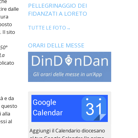
 che
PELLEGRINAGGIO DEI
ire dalle
FIDANZATI A LORETO
tura
oposto
TUTTE LE FOTO→
Il sito
ORARI DELLE MESSE
 50°
La
licato
tà e da
i questo
 alla
ssi al
Aggiungi il Calendario diocesano