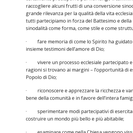
PASTORALE G
raccogliere alcuni frutti di una conversione sino
grande rilevanza per la qualità della vita ecclesi
LAICATO
tutti partecipiamo in forza del Battesimo e della
PROBLEMI SOC
sinodalità come forma, come stile e come struttu
PROMOZIONE 
· fare memoria di come lo Spirito ha guidato il
insieme testimoni dell’amore di Dio;
UFFICIO PER 
· vivere un processo ecclesiale partecipato e in
UFFICIO PER 
ragioni si trovano ai margini – l’opportunità di 
Popolo di Dio;
UFFICIO TURI
· riconoscere e apprezzare la ricchezza e varietà
TUTELA DEI M
bene della comunità e in favore dell’intera fami
TRIBUNALE E
· sperimentare modi partecipativi di esercitare
costruire un mondo più bello e più abitabile;
UNITALSI
· esaminare come nella Chiesa vengono vissuti la