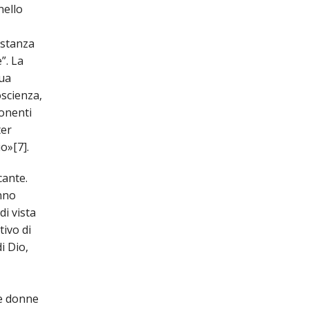
nello
astanza
”. La
sua
oscienza,
ponenti
ter
o»[7].
cante.
anno
di vista
tivo di
i Dio,
le donne