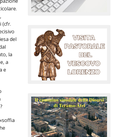
ipazione
icolare.
,
 (cfr.
ecisivo
iesa del
dal
to, la
e, a
a e
o
a
e?
«soffia
che