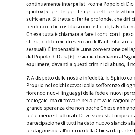
continuamente interpellati «come Popolo di Dio a fa
spirito»[5]: per troppo tempo quello delle vitti
sufficienza. Si tratta di ferite profonde, che dif
perdono e che costituiscono ostacoli, talvolta i
Chiesa tutta è chiamata a fare i conti con il peso
storia, e di forme di esercizio dell’autorità su cui
sessuali). È impensabile «una conversione dell’ag
del Popolo di Dio» [6]: insieme chiediamo al Sign
esprimere, davanti a questi crimini di abuso, il 
7
. A dispetto delle nostre infedeltà, lo Spirito c
Proprio nei solchi scavati dalle sofferenze di og
fiorendo nuovi linguaggi della fede e nuovi perco
teologale, ma di trovare nella prova le ragioni pe
grande speranza che non poche Chiese abbiano gi
più o meno strutturati. Dove sono stati improntati
partecipazione di tutti ha dato nuovo slancio alla
protagonismo all’interno della Chiesa da parte d