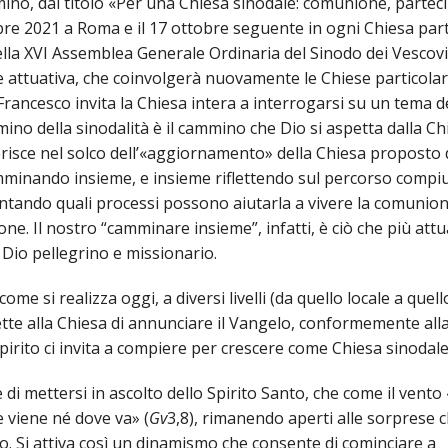
ULTO
mino, dal titolo «Per una Chiesa sinodale: comunione, partec
bre 2021 a Roma e il 17 ottobre seguente in ogni Chiesa part
ZIONE DELLA CULTURA
la XVI Assemblea Generale Ordinaria del Sinodo dei Vescovi
se attuativa, che coinvolgerà nuovamente le Chiese particolari
COLASTICA
Francesco invita la Chiesa intera a interrogarsi su un tema d
mino della sinodalità è il cammino che Dio si aspetta dalla Ch
NIVERSITARIA
serisce nel solco dell’«aggiornamento» della Chiesa proposto 
mminando insieme, e insieme riflettendo sul percorso compiu
O RELIGIONE CATTOLICA
tando quali processi possono aiutarla a vivere la comunion
RGICO
ione. Il nostro “camminare insieme”, infatti, è ciò che più attu
Dio pellegrino e missionario.
ome si realizza oggi, a diversi livelli (da quello locale a quell
LLA FAMIGLIA
te alla Chiesa di annunciare il Vangelo, conformemente all
 Spirito ci invita a compiere per crescere come Chiesa sinodal
ELLA SALUTE
di mettersi in ascolto dello Spirito Santo, che come il vento 
ELLE VOCAZIONI
e viene né dove va» (
Gv
3,8), rimanendo aperti alle sorprese 
. Si attiva così un dinamismo che consente di cominciare a