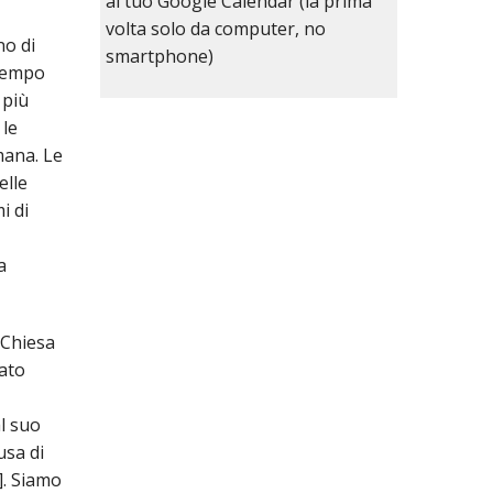
al tuo Google Calendar (la prima
volta solo da computer, no
no di
smartphone)
 tempo
 più
 le
mana. Le
elle
i di
a
 Chiesa
ato
l suo
usa di
]. Siamo