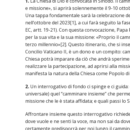
EDILIZIA DI C
1.
La Chiesa di Dio è convocata in Sinodo. Il cam
e missione», si aprirà solennemente il 9-10 otto
EVANGELIZZA
Una tappa fondamentale sarà la celebrazione del
nell’ottobre del 2023[1], a cui farà seguito la fa
PASTORALE S
EC, artt. 19-21). Con questa convocazione, Papa 
per la sua vita e la sua missione: «Proprio il cam
PASTORALE U
terzo millennio»[2]. Questo itinerario, che si in
Concilio Vaticano II, è un dono e un compito: ca
INSEGNAMENT
Chiesa potrà imparare da ciò che andrà sperimen
UFFICIO LITU
realizzare la partecipazione, ad aprirsi alla miss
manifesta la natura della Chiesa come Popolo di 
MIGRANTES
2.
Un interrogativo di fondo ci spinge e ci guida: c
PASTORALE DE
universale) quel “camminare insieme” che permet
missione che le è stata affidata; e quali passi lo
PASTORALE D
Affrontare insieme questo interrogativo richiede 
PASTORALE D
dove vuole e ne senti la voce, ma non sai da dov
certamente predisporrà per noi lungo il cammino