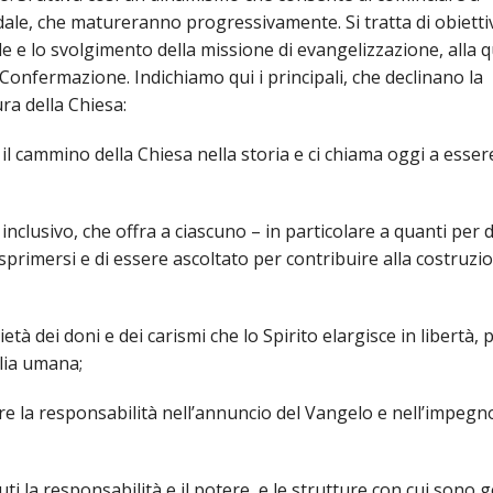
IOVANILE
dale, che matureranno progressivamente. Si tratta di obiettiv
ale e lo svolgimento della missione di evangelizzazione, alla 
 Confermazione. Indichiamo qui i principali, che declinano la
IALI E LAVORO
ra della Chiesa:
E SOSTEGNO ECONOMICO ALLA CHIESA CATTOLICA
 cammino della Chiesa nella storia e ci chiama oggi a esser
I PELLEGRINAGGI
clusivo, che offra a ciascuno – in particolare a quanti per 
LO SPORT
esprimersi e di essere ascoltato per contribuire alla costruzi
SMO E TEMPO LIBERO
 dei doni e dei carismi che lo Spirito elargisce in libertà, p
INORI E DELLE PERSONE VULNERABILI
glia umana;
CCLESIASTICO DIOCESANO APRUTINO
 la responsabilità nell’annuncio del Vangelo e nell’impegn
 responsabilità e il potere, e le strutture con cui sono ge