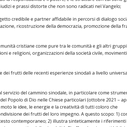
dizi e prassi distorte che non sono radicati nel Vangelo;
o credibile e partner affidabile in percorsi di dialogo soci
ipazione, ricostruzione della democrazia, promozione della fr
unità cristiane come pure tra le comunità e gli altri gruppi 
oni e religioni, organizzazioni della società civile, movimenti
ei frutti delle recenti esperienze sinodali a livello universa
 servizio del cammino sinodale, in particolare come strume
 del Popolo di Dio nelle Chiese particolari (ottobre 2021 – ap
oto le idee, le energie e la creatività di tutti coloro che
condivisione dei frutti del loro impegno. A questo scopo: 1) c
ntesto contemporaneo; 2) illustra sinteticamente i riferimenti