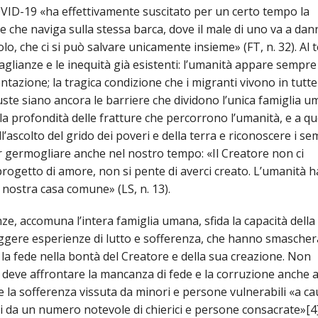
ID-19 «ha effettivamente suscitato per un certo tempo la
che naviga sulla stessa barca, dove il male di uno va a dan
solo, che ci si può salvare unicamente insieme» (FT, n. 32). Al
glianze e le inequità già esistenti: l’umanità appare sempre
tazione; la tragica condizione che i migranti vivono in tutte
ste siano ancora le barriere che dividono l’unica famiglia u
 profondità delle fratture che percorrono l’umanità, e a qu
’ascolto del grido dei poveri e della terra e riconoscere i sem
ar germogliare anche nel nostro tempo: «Il Creatore non ci
rogetto di amore, non si pente di averci creato. L’umanità h
a nostra casa comune» (LS, n. 13).
ze, accomuna l’intera famiglia umana, sfida la capacità della
eggere esperienze di lutto e sofferenza, che hanno smascher
e la fede nella bontà del Creatore e della sua creazione. Non
deve affrontare la mancanza di fede e la corruzione anche a
 la sofferenza vissuta da minori e persone vulnerabili «a ca
si da un numero notevole di chierici e persone consacrate»[4