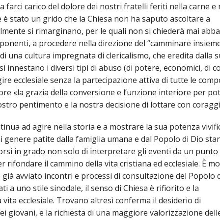
rci carico del dolore dei nostri fratelli feriti nella carne e 
me è stato un grido che la Chiesa non ha saputo ascoltare a
ficilmente si rimarginano, per le quali non si chiederà mai abb
mponenti, a procedere nella direzione del “camminare insieme
 di una cultura impregnata di clericalismo, che eredita dalla 
 si innestano i diversi tipi di abuso (di potere, economici, di c
ire ecclesiale senza la partecipazione attiva di tutte le com
ore «la grazia della conversione e l’unzione interiore per po
nostro pentimento e la nostra decisione di lottare con coraggi
ontinua ad agire nella storia e a mostrare la sua potenza vivifi
ni genere patite dalla famiglia umana e dal Popolo di Dio st
rsi in grado non solo di interpretare gli eventi da un punto 
r rifondare il cammino della vita cristiana ed ecclesiale. È mo
à avviato incontri e processi di consultazione del Popolo d
 a uno stile sinodale, il senso di Chiesa è rifiorito e la
 vita ecclesiale. Trovano altresì conferma il desiderio di
ei giovani, e la richiesta di una maggiore valorizzazione del