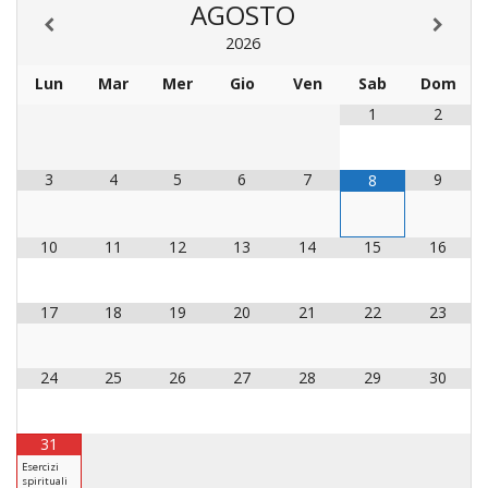
AGOSTO
LAIC
2026
PRO
Lun
Mar
Mer
Gio
Ven
Sab
Dom
SOCI
1
2
E
LAV
PRO
3
4
5
6
7
9
8
E
SOS
ECO
10
11
12
13
14
15
16
ALLA
CHIE
CATT
17
18
19
20
21
22
23
UFFI
PER
24
25
26
27
28
29
30
I
PEL
31
UFFI
Esercizi
PER
spirituali