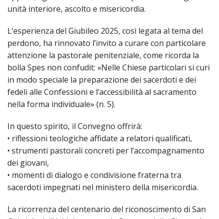
SEMI
DI
ARTE
unità interiore, ascolto e misericordia.
PRES
CAPI
SAC
AFFA
DIO
ORD
DIAC
GENE
TRIB
VIR
L’esperienza del Giubileo 2025, così legata al tema del
«
COM
PRES
TRA
E
ECCL
perdono, ha rinnovato l’invito a curare con particolare
RELI
DELL
ORD
SEG
DIO
DIAC
attenzione la pastorale penitenziale, come ricorda la
DIOC
CO
VID
VESC
APR
MON
PER
IMP
bolla Spes non confudit: «Nelle Chiese particolari si curi
RE
GIUB
APO
ALT
«
UTD
in modo speciale la preparazione dei sacerdoti e dei
ORD
PRES
DEL
(UFF
VIR
COM
fedeli alle Confessioni e l’accessibilità al sacramento
PRES
DIOC
MAR
TECN
UT
RELI
RELI
nella forma individuale» (n. 5).
ISTIT
MASC
(UF
IN
ARCH
CON
SECO
DI
MEM
STO
CUR
TE
In questo spirito, il Convegno offrirà:
DIRI
E
PAS
ENTI
• riflessioni teologiche affidate a relatori qualificati,
VESC
PONT
DIO
ECCL
UFFI
ORIU
PRES
• strumenti pastorali concreti per l’accompagnamento
CIVI
TEC
COM
DELL
AVV
TEM
dei giovani,
RICO
E
RELI
CHIE
DI
IMP
• momenti di dialogo e condivisione fraterna tra
PER
FEMM
DIO
CURI
IN
CON
LA
DI
sacerdoti impegnati nel ministero della misericordia.
E
DIOC
DIO
RIC
«
VESC
DIRI
OSS
DELL
POS
EMER
PONT
GIUR
La ricorrenza del centenario del riconoscimento di San
AGG
SIS
VE