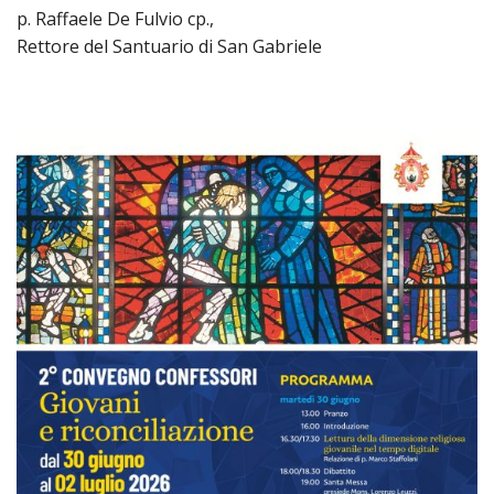
PER
p. Raffaele De Fulvio cp.,
ECO
Rettore del Santuario di San Gabriele
E
AMM
ECU
E
DIA
INTE
EDIL
DI
CUL
EVA
DELL
CUL
PAS
SCO
PAS
UNIV