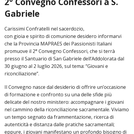
2° Convegno Confessori a S.
HOME
Gabriele
«
VESCOVO
Carissimi Confratelli nel sacerdozio,
VE
«
con gioia e spirito di comunione desidero informarvi
CURIA
che la Provincia MAPRAES dei Passionisti Italiani
BIOG
CU
«
NEWS ED EVENTI
promuove il 2° Convegno Confessori, che si terrà
presso il Santuario di San Gabriele dell’Addolorata dal
LO
CURI
NE
«
DIOCESI
STE
30 giugno al 2 luglio 2026, sul tema: “Giovani e
VESC
ED
riconciliazione”.
DIO
«
LETT
PARROCCHIE
«
SETT
EV
DEL
DELL
Il Convegno nasce dal desiderio di offrire un’occasione
VES
SANT
PA
«
ANNUARIO
VITA
SE
NEW
AI
DIOC
di formazione e confronto su una delle sfide più
PAS
DE
GIOV
PAR
AN
delicate del nostro ministero: accompagnare i giovani
–
PHO
TUTELA DEI MINORI
ARTE
DELL
VI
UFFIC
nel cammino della riconciliazione sacramentale. Viviamo
E
DIOC
SPO
VIDE
«
PRES
PA
CUL
un tempo segnato da frammentazione, ricerca di
PAR
ORG
INTE
–
autenticità e distanza dalle pratiche sacramentali;
«
DI
DIAC
PR
COM
VISIT
PART
eppure, i giovani manifestano un profondo bisogno di
UFF
DOC
DI
PAST