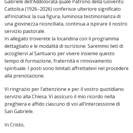
Gabriele dell’Addolorata quale Patrono della Gioventù
LAICA
CRO
COM
BENI
EM
COMP
DEI
Cattolica (1926–2026) conferisce ulteriore significato
RELI
CULT
ISTI
E
VESC
FEMM
ECCL
all’iniziativa: la sua figura, luminosa testimonianza di
DIO
COM
INTE
DI
ED
una giovinezza riconciliata, continua a ispirare il nostro
SOS
DIRI
ART
CLE
DOC
servizio pastorale.
DIO
SAC
In allegato troverete la locandina con il programma
ISTI
BIBL
dettagliato e le modalità di iscrizione. Saremmo lieti di
CULT
DIO
accogliervi al Santuario per vivere insieme questo
CENT
tempo di formazione, fraternità e rinnovamento
CARI
DI
spirituale. I posti sono limitati affrettatevi nel procedere
ACC
UFFI
alla prenotazione.
CATE
SPO
GIOV
CEN
Vi ringrazio per l’attenzione e per il vostro quotidiano
PER
MIS
servizio alla Chiesa. Vi assicuro il mio ricordo nella
ORI
DIO
UNIV
preghiera e affido ciascuno di voi all’intercessione di
E
COM
San Gabriele.
AL
SOCI
LAV
In Cristo,
DIA