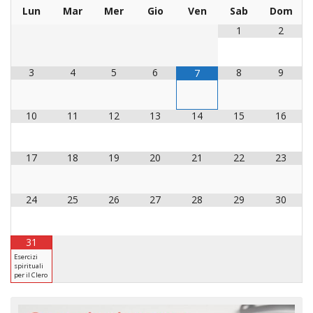
Lun
Mar
Mer
Gio
Ven
Sab
Dom
INS
1
2
RELI
CATT
UFFI
3
4
5
6
8
9
7
LITU
MIG
10
11
12
13
14
15
16
PAS
DELL
17
18
19
20
21
22
23
FAMI
PAS
24
25
26
27
28
29
30
DELL
SAL
PAS
31
DELL
Esercizi
spirituali
VOC
per il Clero
PAS
GIOV