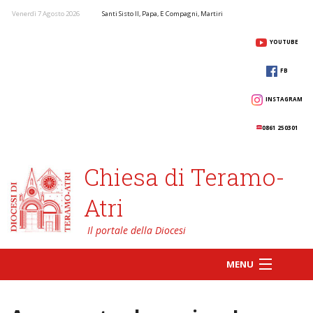
Venerdì 7 Agosto 2026
Santi Sisto II, Papa, E Compagni, Martiri
YOUTUBE
FB
INSTAGRAM
0861 250301
Chiesa di Teramo-
Atri
MENU