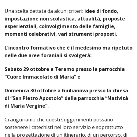
SEMI
DI
ARTE
PRES
CAPI
Una scelta dettata da alcuni criteri:
idee di fondo,
SAC
AFFA
DIO
ORD
DIAC
GENE
impostazione non scolastica, attualità, proposte
TRIB
VIR
«
COM
PRES
TRA
E
ECCL
esperienziali, coinvolgimento delle famiglie,
RELI
DELL
ORD
SEG
DIO
DIAC
momenti celebrativi, vari strumenti proposti.
DIOC
CO
VID
VESC
APR
MON
PER
IMP
RE
GIUB
APO
ALT
L’incontro formativo che è il medesimo ma ripetuto
«
UTD
ORD
PRES
DEL
(UFF
nelle due aree foraniali si svolgerà:
VIR
COM
PRES
DIOC
MAR
TECN
UT
RELI
RELI
ISTIT
Sabato 29 ottobre a Teramo presso la parrocchia
MASC
(UF
IN
ARCH
CON
SECO
DI
MEM
STO
CUR
“Cuore Immacolato di Maria” e
TE
DIRI
E
PAS
ENTI
VESC
PONT
DIO
Domenica 30 ottobre a Giulianova presso la chiesa
ECCL
UFFI
ORIU
PRES
CIVI
TEC
di “San Pietro Apostolo” della parrocchia “Natività
COM
DELL
AVV
TEM
RICO
E
RELI
CHIE
di Maria Vergine”.
DI
IMP
PER
FEMM
DIO
CURI
IN
CON
LA
DI
E
DIOC
Ci auguriamo che questi suggerimenti possano
DIO
RIC
«
VESC
DIRI
OSS
DELL
sostenere i catechisti nel loro servizio e soprattutto
POS
EMER
PONT
GIUR
AGG
SIS
nella progettazione di un itinerario, di un percorso, di
VE