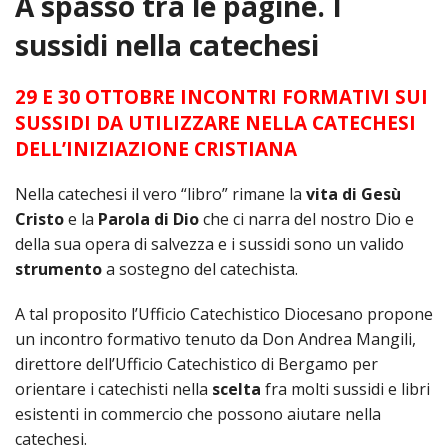
A spasso tra le pagine. I
HOME
sussidi nella catechesi
«
VESCOVO
29 E 30 OTTOBRE INCONTRI FORMATIVI SUI
VE
«
SUSSIDI DA UTILIZZARE NELLA CATECHESI
CURIA
DELL’INIZIAZIONE CRISTIANA
BIOG
CU
«
NEWS ED EVENTI
Nella catechesi il vero “libro” rimane la
vita di Gesù
LO
CURI
NE
«
DIOCESI
STE
Cristo
e la
Parola di Dio
che ci narra del nostro Dio e
VESC
ED
della sua opera di salvezza e i sussidi sono un valido
DIO
«
LETT
PARROCCHIE
«
SETT
EV
strumento
a sostegno del catechista.
DEL
DELL
VES
SANT
PA
«
ANNUARIO
VITA
SE
NEW
AI
DIOC
A tal proposito l’Ufficio Catechistico Diocesano propone
PAS
DE
GIOV
PAR
AN
un incontro formativo tenuto da Don Andrea Mangili,
–
PHO
TUTELA DEI MINORI
ARTE
DELL
VI
UFFIC
direttore dell’Ufficio Catechistico di Bergamo per
E
DIOC
SPO
VIDE
«
PRES
PA
orientare i catechisti nella
scelta
fra molti sussidi e libri
CUL
PAR
ORG
INTE
esistenti in commercio che possono aiutare nella
–
«
DI
DIAC
PR
COM
VISIT
PART
catechesi.
UFF
DOC
DI
PAST