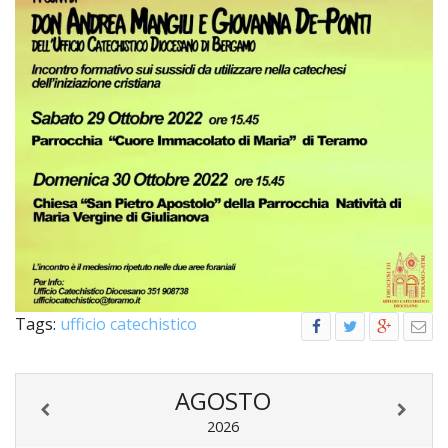
PER
ECO
E
AMM
ECU
E
DIA
INTE
EDIL
DI
CUL
EVA
DELL
Tags:
ufficio catechistico
CUL
PAS
SCO
AGOSTO
PAS
2026
UNIV