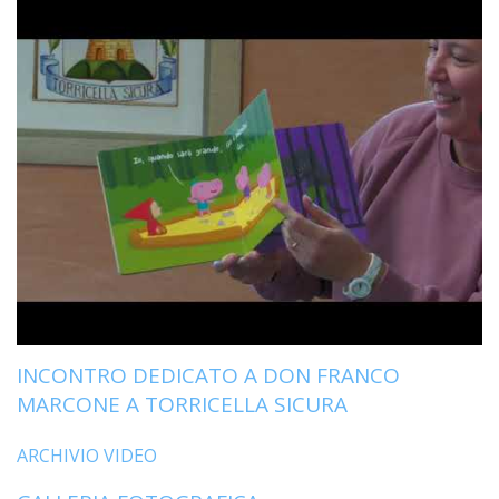
LAIC
PRO
SOCI
E
LAV
PRO
E
SOS
ECO
ALLA
CHIE
CATT
UFFI
INCONTRO DEDICATO A DON FRANCO
PER
I
MARCONE A TORRICELLA SICURA
PEL
ARCHIVIO VIDEO
UFFI
PER