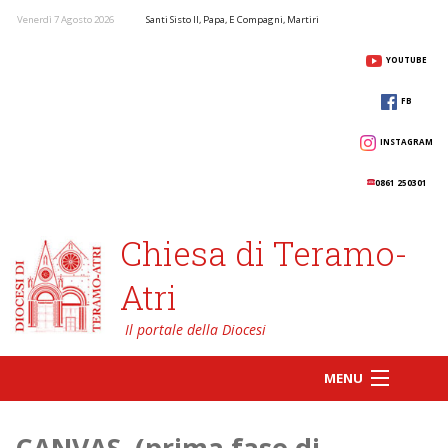
Venerdì 7 Agosto 2026
Santi Sisto II, Papa, E Compagni, Martiri
YOUTUBE
FB
INSTAGRAM
0861 250301
Chiesa di Teramo-
Atri
MENU
CANVAS (prima fase di