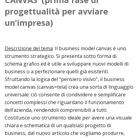
progettualità per avviare
HOME
un’impresa)
«
VESCOVO
VE
«
CURIA
Descrizione del tema
: Il business model canvas è uno
BIOG
CU
«
NEWS ED EVENTI
strumento strategico. Si presenta sotto forma di
LO
CURI
NE
schema grafico ed è utile a sviluppare nuovi modelli di
«
DIOCESI
STE
VESC
business o a perfezionare quelli già esistenti.
ED
DIO
«
LETT
PARROCCHIE
Sfruttando la logica del “pensiero visivo”, il business
«
SETT
EV
DEL
DELL
model canvas (canvas=tela) crea una sorta di linguaggio
VES
SANT
PA
«
ANNUARIO
VITA
SE
NEW
universale: ciò consente di condividere e semplificare
AI
DIOC
PAS
DE
concetti complessi che riguardano il funzionamento
GIOV
PAR
AN
–
PHO
TUTELA DEI MINORI
ARTE
DELL
dell’azienda, rendendoli comprensibili a tutti.
VI
UFFIC
E
DIOC
SPO
VIDE
«
PRES
Costituisce uno strumento ideale per avere una visuale
PA
CUL
PAR
ORG
chiara e schematica di un qualsiasi progetto di
INTE
–
«
DI
DIAC
PR
COM
VISIT
business, dal nuovo articolo che vogliamo produrre,
PART
UFF
DOC
DI
PAST