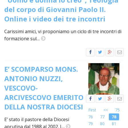
LO
SPO
del corpo di Giovanni Paolo II.
Online i video dei tre incontri
UFFI
TUR
E
Carissimi amici, vi proponiamo un ciclo di tre incontri di
TEM
formazione sul…
LIBE
TUT
DEI
MIN
E’ SCOMPARSO MONS.
E
DELL
ANTONIO NUZZI,
PER
VULN
VESCOVO-
ARCIVESCOVO EMERITO
TRIB
ECCL
DELLA NOSTRA DIOCESI
DIO
First
<<
75
APR
76
77
78
E’ stato il pastore della Diocesi
UNIT
79
80
81
aprutina dal 1988 al 2002. I…