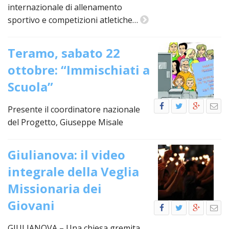
internazionale di allenamento
INS
sportivo e competizioni atletiche…
RELI
CATT
Teramo, sabato 22
UFFI
LITU
ottobre: “Immischiati a
MIG
Scuola”
PAS
Presente il coordinatore nazionale
DELL
FAMI
del Progetto, Giuseppe Misale
PAS
DELL
Giulianova: il video
SAL
integrale della Veglia
PAS
Missionaria dei
DELL
VOC
Giovani
PAS
GIOV
GIULIANOVA – Una chiesa gremita,