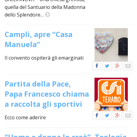
quella del Santuario della Madonna
LAIC
dello Splendore…
PRO
SOCI
Campli, apre “Casa
E
LAV
Manuela”
PRO
E
Il convento ospiterà gli emarginati
SOS
ECO
ALLA
CHIE
Partita della Pace,
CATT
Papa Francesco chiama
UFFI
a raccolta gli sportivi
PER
I
PEL
Ecco come aderire
UFFI
PER
“Uomo e donna lo creò”, Teologia