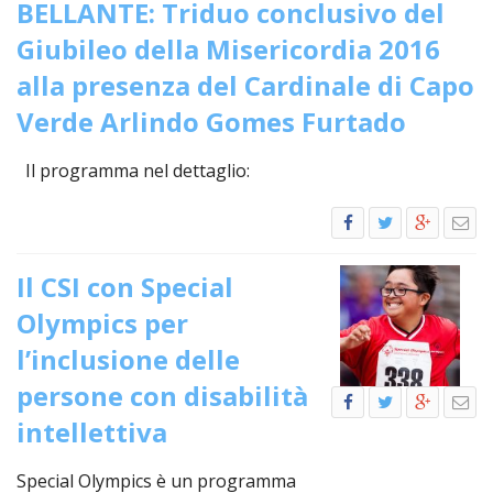
PER
BELLANTE: Triduo conclusivo del
ECO
Giubileo della Misericordia 2016
E
alla presenza del Cardinale di Capo
AMM
Verde Arlindo Gomes Furtado
ECU
E
DIA
Il programma nel dettaglio:
INTE
EDIL
DI
CUL
Il CSI con Special
EVA
Olympics per
DELL
l’inclusione delle
CUL
persone con disabilità
PAS
SCO
intellettiva
PAS
Special Olympics è un programma
UNIV