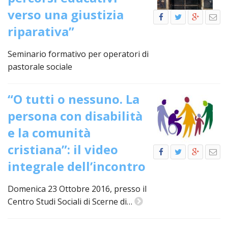
LAICA
CRO
COM
BENI
verso una giustizia
EM
COMP
DEI
RELI
CULT
ISTI
E
VESC
FEMM
ECCL
riparativa”
DIO
COM
INTE
DI
ED
SOS
DIRI
ART
CLE
DOC
Seminario formativo per operatori di
DIO
SAC
pastorale sociale
ISTI
BIBL
CULT
DIO
“O tutti o nessuno. La
CENT
CARI
DI
persona con disabilità
ACC
UFFI
e la comunità
CATE
SPO
cristiana”: il video
GIOV
CEN
PER
MIS
integrale dell’incontro
ORI
DIO
UNIV
E
Domenica 23 Ottobre 2016, presso il
COM
AL
SOCI
Centro Studi Sociali di Scerne di…
LAV
DIA