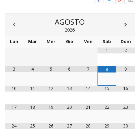
LO
SPO
UFFI
AGOSTO
TUR
2026
E
TEM
Lun
Mar
Mer
Gio
Ven
Sab
Dom
LIBE
1
2
TUT
DEI
MIN
3
4
5
6
7
9
8
E
DELL
PER
10
11
12
13
14
15
16
VULN
TRIB
17
18
19
20
21
22
23
ECCL
DIO
APR
24
25
26
27
28
29
30
UNIT