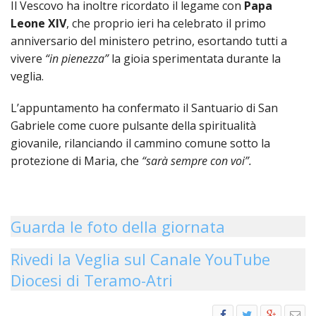
Il Vescovo ha inoltre ricordato il legame con
Papa
LAIC
Leone XIV
, che proprio ieri ha celebrato il primo
anniversario del ministero petrino, esortando tutti a
PRO
vivere
“in pienezza”
la gioia sperimentata durante la
SOCI
E
veglia.
LAV
L’appuntamento ha confermato il Santuario di San
PRO
Gabriele come cuore pulsante della spiritualità
E
giovanile, rilanciando il cammino comune sotto la
SOS
ECO
protezione di Maria, che
“sarà sempre con voi”.
ALLA
CHIE
CATT
Guarda le foto della giornata
UFFI
PER
I
Rivedi la Veglia sul Canale YouTube
PEL
Diocesi di Teramo-Atri
UFFI
PER