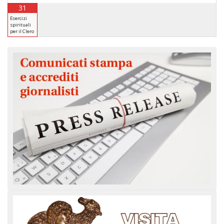
31
Esercizi
spirituali
per il Clero