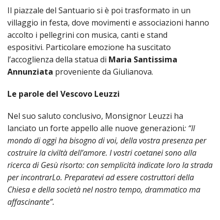
Il piazzale del Santuario si è poi trasformato in un
INS
villaggio in festa, dove movimenti e associazioni hanno
RELI
CATT
accolto i pellegrini con musica, canti e stand
espositivi. Particolare emozione ha suscitato
UFFI
l’accoglienza della statua di
Maria Santissima
LITU
Annunziata
proveniente da Giulianova.
MIG
Le parole del Vescovo Leuzzi
PAS
DELL
FAMI
Nel suo saluto conclusivo, Monsignor Leuzzi ha
lanciato un forte appello alle nuove generazioni
: “Il
PAS
mondo di oggi ha bisogno di voi, della vostra presenza per
DELL
costruire la civiltà dell’amore. I vostri coetanei sono alla
SAL
ricerca di Gesù risorto: con semplicità indicate loro la strada
PAS
per incontrarLo. Preparatevi ad essere costruttori della
DELL
Chiesa e della società nel nostro tempo, drammatico ma
VOC
affascinante”.
PAS
GIOV