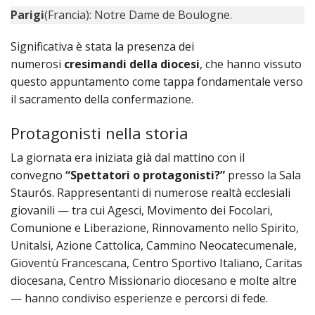
PER
Parigi
(Francia): Notre Dame de Boulogne.
ECO
E
Significativa è stata la presenza dei
AMM
numerosi
cresimandi della diocesi
, che hanno vissuto
ECU
questo appuntamento come tappa fondamentale verso
E
il sacramento della confermazione.
DIA
INTE
Protagonisti nella storia
EDIL
La giornata era iniziata già dal mattino con il
DI
convegno
“Spettatori o protagonisti?”
presso la Sala
CUL
Staurós. Rappresentanti di numerose realtà ecclesiali
EVA
giovanili — tra cui Agesci, Movimento dei Focolari,
DELL
Comunione e Liberazione, Rinnovamento nello Spirito,
CUL
Unitalsi, Azione Cattolica, Cammino Neocatecumenale,
PAS
Gioventù Francescana, Centro Sportivo Italiano, Caritas
SCO
diocesana, Centro Missionario diocesano e molte altre
PAS
— hanno condiviso esperienze e percorsi di fede.
UNIV