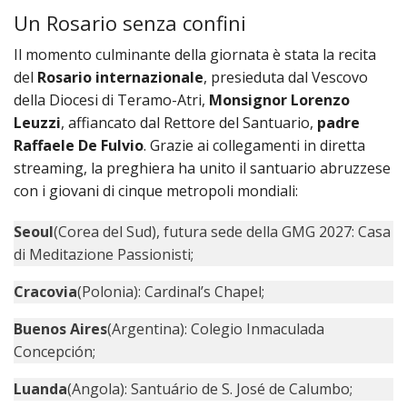
LAICA
CRO
COM
BENI
Un Rosario senza confini
EM
COMP
DEI
RELI
CULT
ISTI
E
VESC
FEMM
ECCL
Il momento culminante della giornata è stata la recita
DIO
COM
INTE
DI
ED
SOS
del
Rosario internazionale
, presieduta dal Vescovo
DIRI
ART
CLE
DOC
della Diocesi di Teramo-Atri,
Monsignor Lorenzo
DIO
SAC
Leuzzi
, affiancato dal Rettore del Santuario,
padre
ISTI
BIBL
CULT
Raffaele De Fulvio
. Grazie ai collegamenti in diretta
DIO
streaming, la preghiera ha unito il santuario abruzzese
CENT
CARI
con i giovani di cinque metropoli mondiali:
DI
ACC
UFFI
Seoul
(Corea del Sud), futura sede della GMG 2027: Casa
CATE
SPO
di Meditazione Passionisti;
GIOV
CEN
PER
MIS
Cracovia
(Polonia): Cardinal’s Chapel;
ORI
DIO
UNIV
Buenos Aires
(Argentina): Colegio Inmaculada
E
COM
Concepción;
AL
SOCI
LAV
Luanda
(Angola): Santuário de S. José de Calumbo;
DIA