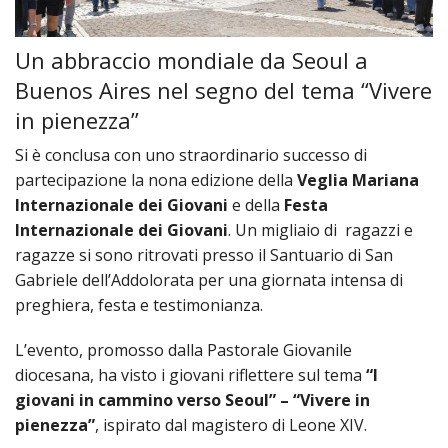
SEMI
DI
ARTE
PRES
CAPI
SAC
AFFA
DIO
ORD
DIAC
Un abbraccio mondiale da Seoul a
GENE
TRIB
VIR
«
COM
PRES
TRA
E
ECCL
Buenos Aires nel segno del tema “Vivere
RELI
DELL
ORD
SEG
DIO
DIAC
DIOC
in pienezza”
CO
VID
VESC
APR
MON
PER
IMP
RE
GIUB
Si è conclusa con uno straordinario successo di
APO
ALT
«
UTD
ORD
PRES
DEL
(UFF
partecipazione la nona edizione della
Veglia Mariana
VIR
COM
PRES
DIOC
MAR
TECN
UT
Internazionale dei Giovani
e della
Festa
RELI
RELI
ISTIT
MASC
(UF
Internazionale dei Giovani
. Un migliaio di ragazzi e
IN
ARCH
CON
SECO
DI
MEM
STO
CUR
ragazze si sono ritrovati presso il Santuario di San
TE
DIRI
E
PAS
ENTI
Gabriele dell’Addolorata per una giornata intensa di
VESC
PONT
DIO
ECCL
UFFI
preghiera, festa e testimonianza.
ORIU
PRES
CIVI
TEC
COM
DELL
AVV
TEM
RICO
E
RELI
CHIE
DI
IMP
L’evento, promosso dalla Pastorale Giovanile
PER
FEMM
DIO
CURI
IN
CON
diocesana, ha visto i giovani riflettere sul tema
“I
LA
DI
E
DIOC
DIO
RIC
giovani in cammino verso Seoul” – “Vivere in
«
VESC
DIRI
OSS
DELL
POS
EMER
PONT
pienezza”
, ispirato dal magistero di Leone XIV.
GIUR
AGG
SIS
VE