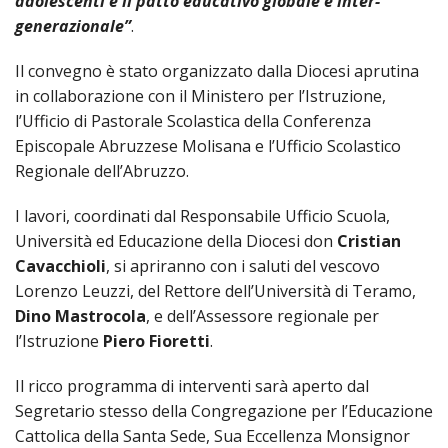
adolescenti e il patto educativo globale e inter-
SEMI
DI
ARTE
PRES
CAPI
generazionale”
.
SAC
AFFA
DIO
ORD
DIAC
GENE
TRIB
VIR
Il convegno è stato organizzato dalla Diocesi aprutina
«
COM
PRES
TRA
E
ECCL
RELI
DELL
in collaborazione con il Ministero per l’Istruzione,
ORD
SEG
DIO
DIAC
DIOC
CO
VID
VESC
l’Ufficio di Pastorale Scolastica della Conferenza
APR
MON
PER
IMP
RE
Episcopale Abruzzese Molisana e l’Ufficio Scolastico
GIUB
APO
ALT
«
UTD
ORD
Regionale dell’Abruzzo.
PRES
DEL
(UFF
VIR
COM
PRES
DIOC
MAR
TECN
UT
RELI
RELI
I lavori, coordinati dal Responsabile Ufficio Scuola,
ISTIT
MASC
(UF
IN
ARCH
CON
Università ed Educazione della Diocesi don
Cristian
SECO
DI
MEM
STO
CUR
TE
Cavacchioli
, si apriranno con i saluti del vescovo
DIRI
E
PAS
ENTI
VESC
PONT
DIO
Lorenzo Leuzzi, del Rettore dell’Università di Teramo,
ECCL
UFFI
ORIU
PRES
Dino Mastrocola
, e dell’Assessore regionale per
CIVI
TEC
COM
DELL
AVV
TEM
RICO
E
l’Istruzione
Piero Fioretti
.
RELI
CHIE
DI
IMP
PER
FEMM
DIO
CURI
IN
CON
LA
DI
Il ricco programma di interventi sarà aperto dal
E
DIOC
DIO
RIC
«
VESC
DIRI
OSS
Segretario stesso della Congregazione per l’Educazione
DELL
POS
EMER
PONT
GIUR
AGG
Cattolica della Santa Sede, Sua Eccellenza Monsignor
SIS
VE