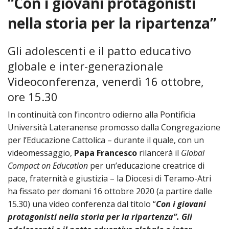
“Con i giovani protagonisti
HOME
nella storia per la ripartenza”
«
VESCOVO
Gli adolescenti e il patto educativo
VE
«
CURIA
globale e inter-generazionale
Videoconferenza, venerdì 16 ottobre,
BIOG
CU
«
NEWS ED EVENTI
ore 15.30
LO
CURI
NE
«
DIOCESI
STE
In continuità con l’incontro odierno alla Pontificia
VESC
ED
Università Lateranense promosso dalla Congregazione
DIO
«
LETT
PARROCCHIE
«
SETT
EV
DEL
per l’Educazione Cattolica – durante il quale, con un
DELL
VES
SANT
PA
«
videomessaggio,
Papa Francesco
rilancerà il
Global
ANNUARIO
VITA
SE
NEW
AI
DIOC
PAS
Compact on Education
per un’educazione creatrice di
DE
GIOV
PAR
AN
–
PHO
TUTELA DEI MINORI
pace, fraternità e giustizia – la Diocesi di Teramo-Atri
ARTE
DELL
VI
UFFIC
E
DIOC
SPO
ha fissato per domani 16 ottobre 2020 (a partire dalle
VIDE
«
PRES
PA
CUL
PAR
ORG
15.30) una video conferenza dal titolo “
Con i giovani
INTE
–
«
DI
DIAC
PR
protagonisti nella storia per la ripartenza”. Gli
COM
VISIT
PART
UFF
DOC
DI
PAST