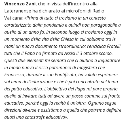
LAICA
CRO
COM
Vincenzo Zani
, che in vista dell’incontro alla
BENI
EM
COMP
DEI
RELI
CULT
Lateranense ha dichiarato ai microfoni di Radio
ISTI
E
VESC
FEMM
ECCL
DIO
Vaticana:
«Prima di tutto ci troviamo in un contesto
COM
INTE
DI
ED
SOS
caratterizzato dalla pandemia e quindi non paragonabile a
DIRI
ART
CLE
DOC
DIO
quello di un anno fa. In secondo luogo ci troviamo oggi in
SAC
ISTI
un momento della vita della Chiesa in cui abbiamo tra le
BIBL
CULT
mani un nuovo documento straordinario: l’enciclica Fratelli
DIO
tutti che il Papa ha firmato ad Assisi il 3 ottobre scorso.
CENT
CARI
Questi due elementi mi sembra che ci aiutino a inquadrare
DI
ACC
in modo nuovo il ricco patrimonio di magistero che
UFFI
CATE
Francesco, durante il suo Pontificato, ha voluto esprimere
SPO
sul tema dell’educazione e che è poi concentrato nel tema
GIOV
CEN
PER
del patto educativo. L’obbiettivo del Papa mi pare proprio
MIS
ORI
quello di invitare tutti ad avere un passo comune sul fronte
DIO
UNIV
educativo, perché oggi la realtà è un’altra. Ognuno segue
E
COM
direzioni diverse e assistiamo a quella che potremo definire
AL
SOCI
LAV
quasi una catastrofe educativa»
.
DIA