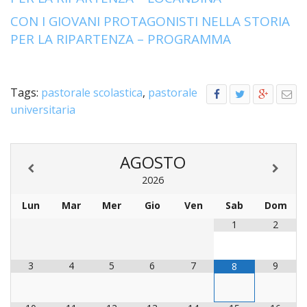
LO
SPO
CON I GIOVANI PROTAGONISTI NELLA STORIA
PER LA RIPARTENZA – PROGRAMMA
UFFI
TUR
E
TEM
Tags:
pastorale scolastica
,
pastorale
LIBE
universitaria
TUT
DEI
MIN
AGOSTO
E
DELL
2026
PER
VULN
Lun
Mar
Mer
Gio
Ven
Sab
Dom
1
2
TRIB
ECCL
DIO
3
4
5
6
7
9
8
APR
UNIT