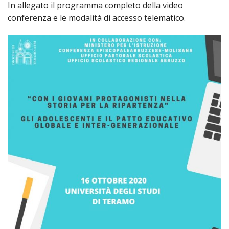
PER
In allegato il programma completo della video
conferenza e le modalità di accesso telematico.
ECO
E
AMM
ECU
E
DIA
INTE
EDIL
DI
CUL
EVA
DELL
CUL
PAS
SCO
PAS
UNIV