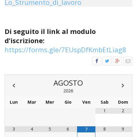
Lo_Strumento_di_lavoro
LAICA
CRO
COM
BENI
EM
COMP
DEI
RELI
CULT
ISTI
E
VESC
FEMM
ECCL
DIO
COM
INTE
DI
ED
SOS
DIRI
ART
Di seguito il link al modulo
CLE
DOC
DIO
SAC
d’iscrizione:
ISTI
BIBL
CULT
https://forms.gle/7EUspDfKmbEtLiag8
DIO
CENT
CARI
DI
ACC
UFFI
CATE
AGOSTO
SPO
GIOV
2026
CEN
PER
MIS
ORI
Lun
Mar
Mer
Gio
Ven
Sab
Dom
DIO
UNIV
1
2
E
COM
AL
SOCI
LAV
3
4
5
6
8
9
7
DIA