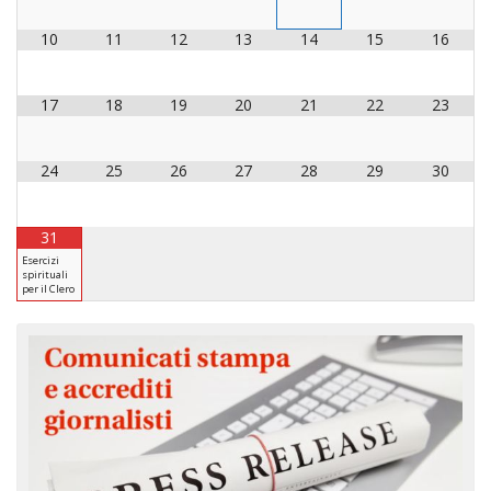
PER
10
11
12
13
14
15
16
ECO
E
AMM
17
18
19
20
21
22
23
ECU
E
DIA
24
25
26
27
28
29
30
INTE
EDIL
31
DI
Esercizi
CUL
spirituali
per il Clero
EVA
DELL
CUL
PAS
SCO
PAS
UNIV