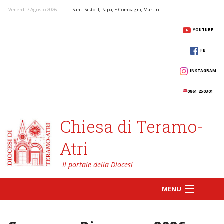
Venerdì 7 Agosto 2026
Santi Sisto II, Papa, E Compagni, Martiri
YOUTUBE
FB
INSTAGRAM
0861 250301
Chiesa di Teramo-
Atri
MENU