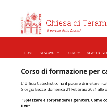
Chiesa di Teram
HOME
VESCOVO
CURIA
NEWS ED EVE
BIOGRAFIA
CURIA VESCOVILE
NEWS
Corso di formazione per c
LO STEMMA
SETTORI DELLA VITA PASTORA
AFFARI GENER
PHOTOGALLE
L’ Ufficio Catechistico ha il piacere di invitare i
LETTERE DEL VESCOVO AI GIOVANI DELLA DIOC
ORGANI DI PARTECIPAZIONE
APOSTOLATO 
VIDEOGALLER
Giorgio Bezze domenica 21 Febbraio 2021 alle o
INTERVENTI
CAPITOLI
ARCHIVIO ST
“Spiazzare e sorprendere i genitori. Come co
figli”.
DOCUMENTI
TRIBUNALE ECCLESIASTICO
AVVOCATURA 