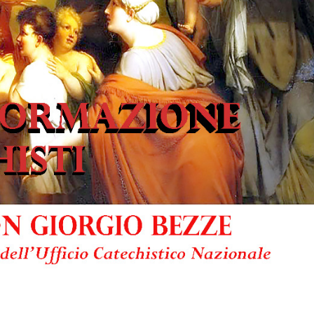
ULTO
ZIONE DELLA CULTURA
COLASTICA
NIVERSITARIA
O RELIGIONE CATTOLICA
RGICO
LLA FAMIGLIA
ELLA SALUTE
ELLE VOCAZIONI