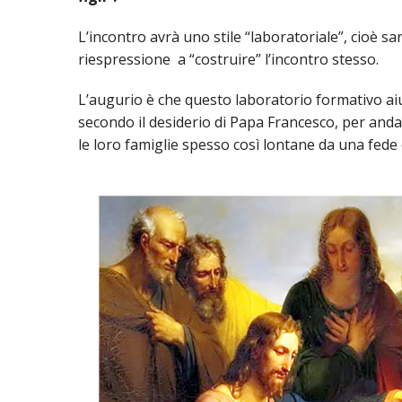
L’incontro avrà uno stile “laboratoriale”, cioè sar
UTDR (UFFICIO TECNICO)
BENI CULTURA
UFFICIO TECN
riespressione a “costruire” l’incontro stesso.
BIBLIOTECA 
COMPITI E C
L’augurio è che questo laboratorio formativo aiut
CARITAS
secondo il desiderio di Papa Francesco, per andar
le loro famiglie spesso così lontane da una fede c
UFFICIO CATE
CENTRO MISS
COMUNICAZIO
DIACONATO 
ECONOMATO E
ECUMENISMO 