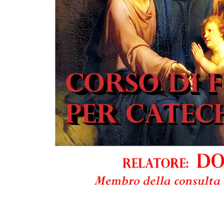
EDILIZIA DI C
EVANGELIZZA
PASTORALE S
PASTORALE U
INSEGNAMENT
UFFICIO LITU
MIGRANTES
PASTORALE DE
PASTORALE D
PASTORALE D