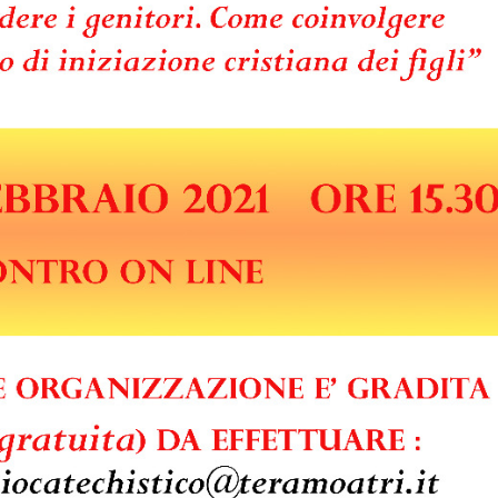
IOVANILE
IALI E LAVORO
E SOSTEGNO ECONOMICO ALLA CHIESA CATTOLICA
I PELLEGRINAGGI
LO SPORT
SMO E TEMPO LIBERO
INORI E DELLE PERSONE VULNERABILI
CCLESIASTICO DIOCESANO APRUTINO