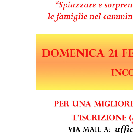
PASTORALE G
LAICATO
PROBLEMI SOC
PROMOZIONE 
UFFICIO PER 
UFFICIO PER 
UFFICIO TURI
TUTELA DEI M
TRIBUNALE E
UNITALSI