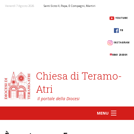
Venerdì 7 Agosto 2026
Santi Sisto II, Papa, E Compagni, Martiri
YOUTUBE
FB
INSTAGRAM
0861 250301
Chiesa di Teramo-
Atri
MENU