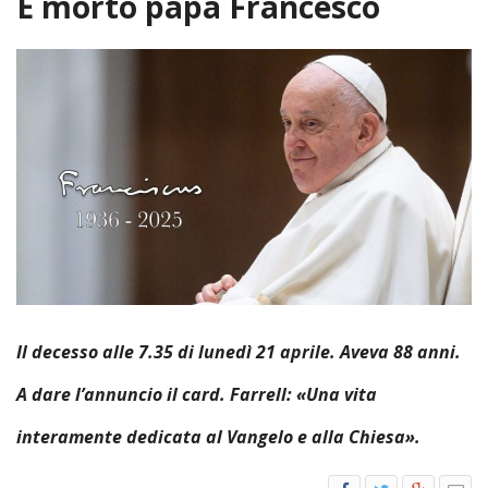
È morto papa Francesco
HOME
«
VESCOVO
VE
«
CURIA
BIOG
CU
«
NEWS ED EVENTI
LO
CURI
NE
«
DIOCESI
STE
VESC
ED
DIO
«
LETT
PARROCCHIE
«
SETT
EV
DEL
DELL
VES
SANT
PA
«
ANNUARIO
VITA
SE
NEW
AI
DIOC
PAS
Il decesso alle 7.35 di lunedì 21 aprile. Aveva 88 anni.
DE
GIOV
PAR
AN
–
PHO
TUTELA DEI MINORI
ARTE
DELL
VI
UFFIC
A dare l’annuncio il card. Farrell: «Una vita
E
DIOC
SPO
VIDE
«
PRES
PA
CUL
PAR
ORG
interamente dedicata al Vangelo e alla Chiesa».
INTE
–
«
DI
DIAC
PR
COM
VISIT
PART
UFF
DOC
DI
PAST