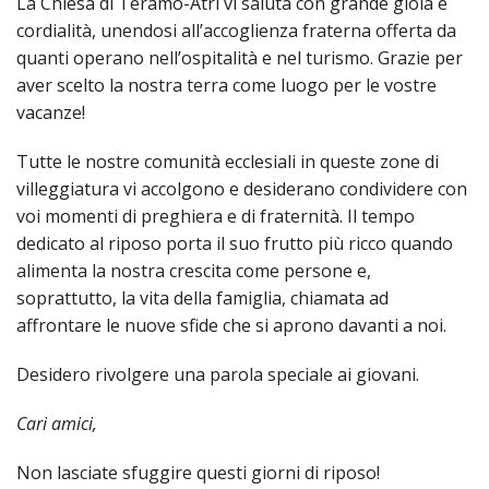
La Chiesa di Teramo-Atri vi saluta con grande gioia e
SEMI
DI
ARTE
PRES
CAPI
cordialità, unendosi all’accoglienza fraterna offerta da
SAC
AFFA
DIO
ORD
quanti operano nell’ospitalità e nel turismo. Grazie per
DIAC
GENE
TRIB
VIR
«
COM
PRES
TRA
aver scelto la nostra terra come luogo per le vostre
E
ECCL
RELI
DELL
ORD
SEG
DIO
vacanze!
DIAC
DIOC
CO
VID
VESC
APR
MON
PER
IMP
RE
Tutte le nostre comunità ecclesiali in queste zone di
GIUB
APO
ALT
«
UTD
ORD
villeggiatura vi accolgono e desiderano condividere con
PRES
DEL
(UFF
VIR
COM
PRES
DIOC
MAR
voi momenti di preghiera e di fraternità. Il tempo
TECN
UT
RELI
RELI
ISTIT
dedicato al riposo porta il suo frutto più ricco quando
MASC
(UF
IN
ARCH
CON
SECO
DI
alimenta la nostra crescita come persone e,
MEM
STO
CUR
TE
DIRI
E
PAS
soprattutto, la vita della famiglia, chiamata ad
ENTI
VESC
PONT
DIO
affrontare le nuove sfide che si aprono davanti a noi.
ECCL
UFFI
ORIU
PRES
CIVI
TEC
COM
DELL
AVV
TEM
RICO
E
Desidero rivolgere una parola speciale ai giovani.
RELI
CHIE
DI
IMP
PER
FEMM
DIO
CURI
IN
CON
LA
DI
E
DIOC
Cari amici,
DIO
RIC
«
VESC
DIRI
OSS
DELL
POS
EMER
PONT
GIUR
Non lasciate sfuggire questi giorni di riposo!
AGG
SIS
VE