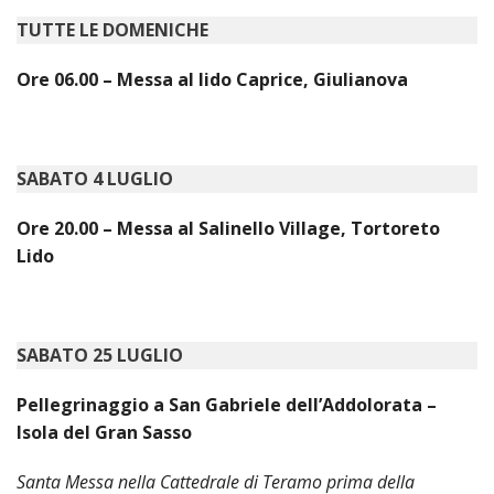
TUTTE LE DOMENICHE
INS
RELI
CATT
Ore 06.00 – Messa al lido Caprice, Giulianova
UFFI
LITU
MIG
SABATO 4 LUGLIO
PAS
Ore 20.00 – Messa al Salinello Village, Tortoreto
DELL
Lido
FAMI
PAS
DELL
SAL
SABATO 25 LUGLIO
PAS
Pellegrinaggio a San Gabriele dell’Addolorata –
DELL
VOC
Isola del Gran Sasso
PAS
Santa Messa nella Cattedrale di Teramo prima della
GIOV