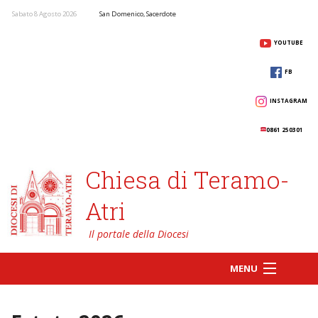
Sabato 8 Agosto 2026
San Domenico, Sacerdote
YOUTUBE
FB
INSTAGRAM
0861 250301
Chiesa di Teramo-
Atri
MENU