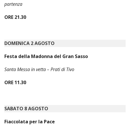
partenza
LAIC
ORE 21.30
PRO
SOCI
E
LAV
DOMENICA 2 AGOSTO
PRO
E
Festa della Madonna del Gran Sasso
SOS
ECO
Santa Messa in vetta – Prati di Tivo
ALLA
CHIE
CATT
ORE 11.30
UFFI
PER
I
SABATO 8 AGOSTO
PEL
UFFI
Fiaccolata per la Pace
PER