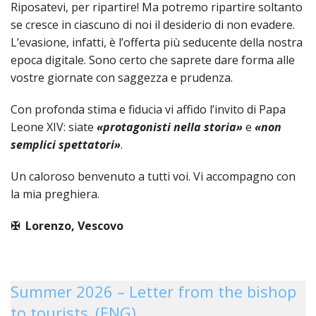
LAICA
Riposatevi, per ripartire! Ma potremo ripartire soltanto
CRO
COM
BENI
EM
COMP
DEI
RELI
se cresce in ciascuno di noi il desiderio di non evadere.
CULT
ISTI
E
VESC
FEMM
ECCL
L’evasione, infatti, è l’offerta più seducente della nostra
DIO
COM
INTE
DI
ED
SOS
epoca digitale. Sono certo che saprete dare forma alle
DIRI
ART
CLE
DOC
vostre giornate con saggezza e prudenza.
DIO
SAC
ISTI
BIBL
Con profonda stima e fiducia vi affido l’invito di Papa
CULT
DIO
Leone XIV: siate
«protagonisti nella storia»
e
«non
CENT
semplici spettatori»
.
CARI
DI
ACC
UFFI
Un caloroso benvenuto a tutti voi. Vi accompagno con
CATE
SPO
la mia preghiera.
GIOV
CEN
PER
MIS
✠ Lorenzo, Vescovo
ORI
DIO
UNIV
E
COM
AL
SOCI
Summer 2026 – Letter from the bishop
LAV
DIA
to tourists_(ENG)