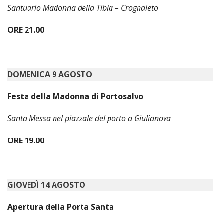
LO
Santuario Madonna della Tibia – Crognaleto
SPO
ORE 21.00
UFFI
TUR
E
TEM
LIBE
DOMENICA 9 AGOSTO
TUT
Festa della Madonna di Portosalvo
DEI
MIN
E
Santa Messa nel piazzale del porto a Giulianova
DELL
PER
ORE 19.00
VULN
TRIB
ECCL
DIO
GIOVEDÌ 14 AGOSTO
APR
Apertura della Porta Santa
UNIT