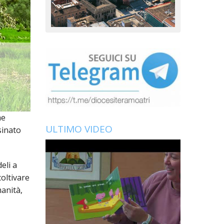
he
ULTIMO VIDEO
sinato
eli a
coltivare
manità,