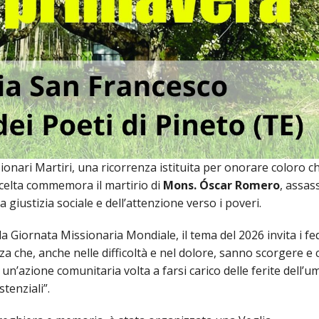
IOVANILE
IALI E LAVORO
E SOSTEGNO ECONOMICO ALLA CHIESA CATTOLICA
I PELLEGRINAGGI
LO SPORT
ionari Martiri, una ricorrenza istituita per onorare coloro c
 scelta commemora il martirio di
Mons. Óscar Romero
, assas
SMO E TEMPO LIBERO
 giustizia sociale e dell’attenzione verso i poveri.
INORI E DELLE PERSONE VULNERABILI
 Giornata Missionaria Mondiale, il tema del 2026 invita i fed
a che, anche nelle difficoltà e nel dolore, sanno scorgere e 
CCLESIASTICO DIOCESANO APRUTINO
un’azione comunitaria volta a farsi carico delle ferite dell’u
tenziali”.