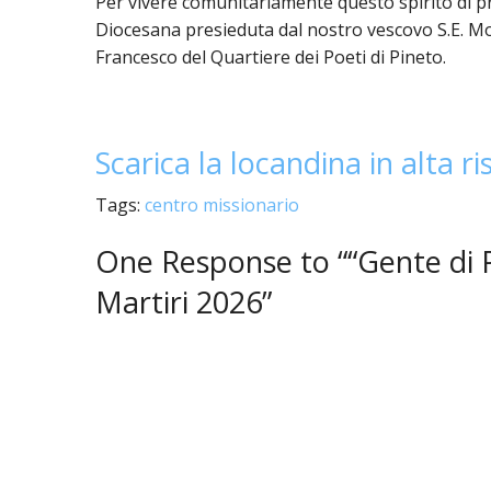
Per vivere comunitariamente questo spirito di 
Diocesana
presieduta dal nostro vescovo
S.E. M
Francesco del Quartiere dei Poeti di Pineto.
Scarica la locandina in alta r
Tags:
centro missionario
One
Response to ““Gente di P
Martiri 2026”