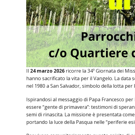
PASTORALE G
LAICATO
PROBLEMI SOC
PROMOZIONE 
UFFICIO PER 
UFFICIO PER 
Il
24 marzo 2026
ricorre la 34ª Giornata dei Miss
hanno sacrificato la vita per il Vangelo. La data
UFFICIO TURI
nel 1980 a San Salvador, simbolo della lotta per la
TUTELA DEI M
Ispirandosi al messaggio di Papa Francesco per la
essere “gente di primavera”: testimoni di speranz
TRIBUNALE E
semi di rinascita. La missione è presentata come 
portando la luce della Pasqua nelle “periferie esis
UNITALSI