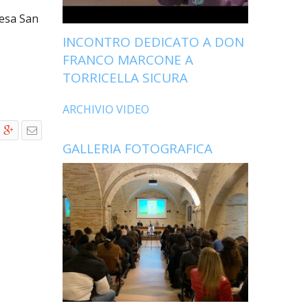
iesa San
INCONTRO DEDICATO A DON
FRANCO MARCONE A
TORRICELLA SICURA
ARCHIVIO VIDEO
GALLERIA FOTOGRAFICA