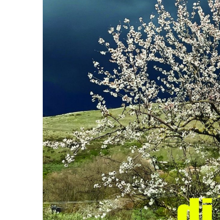
EDILIZIA DI C
EVANGELIZZA
PASTORALE S
PASTORALE U
INSEGNAMENT
UFFICIO LITU
MIGRANTES
PASTORALE DE
PASTORALE D
PASTORALE D