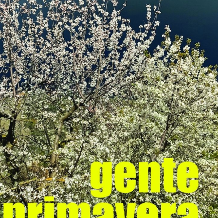
ULTO
ZIONE DELLA CULTURA
COLASTICA
NIVERSITARIA
O RELIGIONE CATTOLICA
RGICO
LLA FAMIGLIA
ELLA SALUTE
ELLE VOCAZIONI