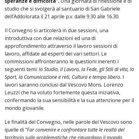
speranze e difficoltà”.
Una giornata di riflessione e di
SEMI
DI
ARTE
PRES
CAPI
studio che si svolgerà al santuario di San Gabriele
SAC
AFFA
DIO
ORD
dell’Addolorata il 21 aprile p.v. dalle 9.30 alle 16.30.
DIAC
GENE
TRIB
VIR
«
COM
PRES
TRA
E
ECCL
RELI
DELL
ORD
Il Convegno si articolerà in due sessioni, una
SEG
DIO
DIAC
DIOC
CO
VID
VESC
APR
introduttiva con due relazioni ed una di
MON
PER
IMP
RE
approfondimento attraverso il lavoro sessioni di
GIUB
APO
ALT
«
UTD
ORD
lavoro, affidate ad esperti dei vari settori. Le
PRES
DEL
(UFF
VIR
COM
PRES
DIOC
MAR
TECN
commissioni affronteranno le questioni inerenti i
UT
RELI
RELI
ISTIT
seguenti temi:
lo Studio, il Lavoro, la Fede, gli Stili di vita, lo
MASC
(UF
IN
ARCH
CON
SECO
DI
Sport, la Comunicazione e reti, Cultura e tempo libero.
I
MEM
STO
CUR
TE
DIRI
E
PAS
lavori saranno conclusi dal Vescovo Mons. Lorenzo
ENTI
VESC
PONT
DIO
ECCL
Leuzzi che ha voluto fortemente questa iniziativa,
UFFI
ORIU
PRES
CIVI
TEC
COM
confermando la sua sensibilità e la sua attenzione per il
DELL
AVV
TEM
RICO
E
RELI
CHIE
DI
IMP
mondo giovanile.
PER
FEMM
DIO
CURI
IN
CON
LA
DI
E
DIOC
Le finalità del Convegno, nelle parole del Vescovo sono
DIO
RIC
«
VESC
DIRI
OSS
DELL
quelle di
“Far convenire e confrontare tutte le realtà del
POS
EMER
PONT
GIUR
AGG
SIS
territorio sulle problematiche che riguardano il mondo
VE