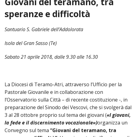
Giovani del teramano, tra
HOME
speranze e difficoltà
«
VESCOVO
Santuario S. Gabriele dell’Addolorata
VE
«
CURIA
Isola del Gran Sasso (Te)
BIOG
CU
«
NEWS ED EVENTI
Sabato 21 aprile 2018, dalle 9.30 alle 16.30
LO
CURI
NE
«
DIOCESI
STE
VESC
ED
DIO
«
LETT
PARROCCHIE
«
SETT
EV
DEL
La Diocesi di Teramo-Atri, attraverso l’Ufficio per la
DELL
VES
SANT
PA
«
ANNUARIO
Pastorale Giovanile e in collaborazione con
VITA
SE
NEW
AI
DIOC
PAS
l’Osservatorio sulla Città – di recente costituzione -, in
DE
GIOV
PAR
AN
–
PHO
TUTELA DEI MINORI
ARTE
preparazione del Sinodo dei Vescovi, che si svolgerà dal
DELL
VI
UFFIC
E
DIOC
SPO
3 al 28 ottobre proprio sul tema dei giovani (
«I giovani,
VIDE
«
PRES
PA
CUL
PAR
ORG
la fede e il discernimento vocazionale»)
organizza un
INTE
–
«
DI
DIAC
PR
COM
Convegno sul tema
“Giovani del teramano, tra
VISIT
PART
UFF
DOC
DI
PAST