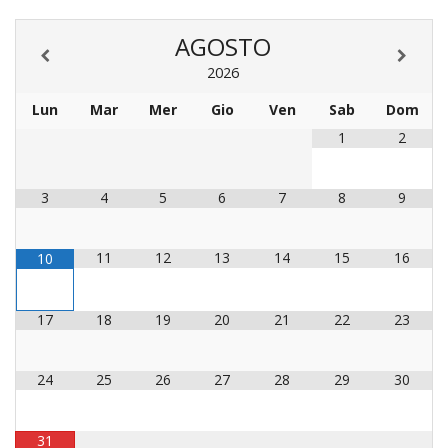
LO
SPO
AGOSTO
UFFI
2026
TUR
E
Lun
Mar
Mer
Gio
Ven
Sab
Dom
TEM
1
2
LIBE
TUT
DEI
3
4
5
6
7
8
9
MIN
E
DELL
11
12
13
14
15
16
10
PER
VULN
17
18
19
20
21
22
23
TRIB
ECCL
DIO
24
25
26
27
28
29
30
APR
UNIT
31