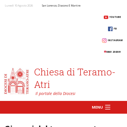
Lunedì 10 Agosto 2026
San Lorenzo, Diacono E Martire
YOUTUBE
FB
INSTAGRAM
0861 250301
Chiesa di Teramo-
Atri
MENU