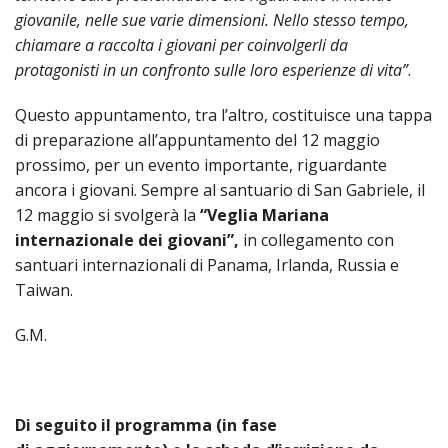
LAICA
CRO
COM
BENI
giovanile, nelle sue varie dimensioni. Nello stesso tempo,
EM
COMP
DEI
RELI
CULT
ISTI
chiamare a raccolta i giovani per coinvolgerli da
E
VESC
FEMM
ECCL
DIO
COM
INTE
protagonisti in un confronto sulle loro esperienze di vita”
.
DI
ED
SOS
DIRI
ART
CLE
DOC
DIO
SAC
Questo appuntamento, tra l’altro, costituisce una tappa
ISTI
di preparazione all’appuntamento del 12 maggio
BIBL
CULT
prossimo, per un evento importante, riguardante
DIO
ancora i giovani. Sempre al santuario di San Gabriele, il
CENT
CARI
DI
12 maggio si svolgerà la
“Veglia Mariana
ACC
internazionale dei giovani”,
in collegamento con
UFFI
CATE
santuari internazionali di Panama, Irlanda, Russia e
SPO
GIOV
Taiwan.
CEN
PER
MIS
ORI
G.M.
DIO
UNIV
E
COM
AL
SOCI
LAV
Di seguito il programma (in fase
DIA