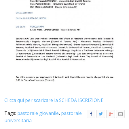
LAIC
PRO
SOCI
E
LAV
PRO
E
SOS
ECO
ALLA
CHIE
CATT
UFFI
PER
Clicca qui per scaricare la SCHEDA ISCRIZIONE
I
PEL
Tags:
pastorale giovanile
,
pastorale
UFFI
universitaria
PER