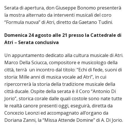
PER
S
erata di apertura
,
don Giuseppe Bonomo
presenterà
ECO
la mostra alternato da interventi musicali del
coro
E
“
Formula nuova
”
di Atri, diretto da Gaetano Tudini.
AMM
ECU
Domenica 24 agosto alle 21
presso la
Cattedrale
di
E
Atri
– Serata conclusiva
DIA
INTE
Un appuntamento dedicato alla cultura
musicale di Atri
.
EDIL
Marco Della Sciucca
, compositore e musicologo della
DI
città, terrà un incontro dal titolo:
“Echi di fede, suoni di
CUL
storia: Mille anni di musica vocale ad Atri”
,
in cui
EVA
r
ipercorrerà la storia della tradizione musicale della
DELL
città ducale
. O
spite
della serata è
il
Coro
“
Antonio Di
CUL
Jorio
”
, storica corale
dalle quali costole sono nate tutte
PAS
le realtà canore presenti oggi,
eseguirà
,
diretta da
SCO
Concezio Leonzi ed accompagnat
o
all’organo da
Doriana Zanni, la “
Missa Attende Domine
” di A. Di Jorio.
PAS
UNIV