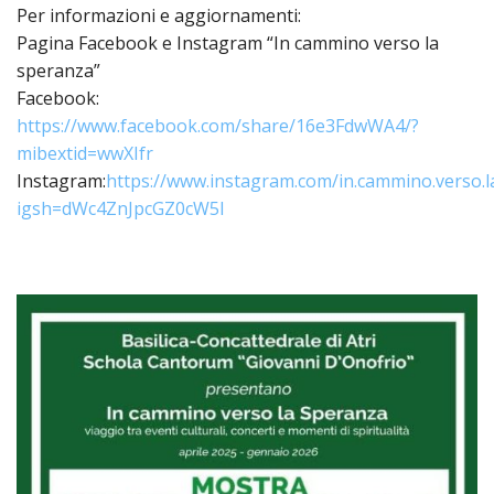
Per informazioni e aggiornamenti:
INS
Pagina Facebook e Instagram
“In cammino verso la
RELI
speranza”
CATT
Facebook:
UFFI
https://www.facebook.com/share/16e3FdwWA4/?
LITU
mibextid=wwXIfr
MIG
Instagram:
https://www.instagram.com/in.cammino.verso.l
igsh=dWc4ZnJpcGZ0cW5l
PAS
DELL
FAMI
PAS
DELL
SAL
PAS
DELL
VOC
PAS
GIOV