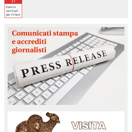
31
Esercizi
spirituali
per il Clero