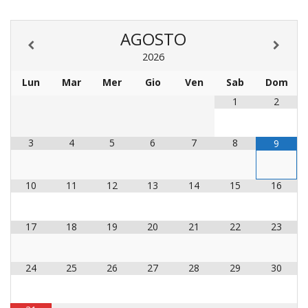
LO
SPO
AGOSTO
UFFI
TUR
2026
E
Lun
Mar
Mer
Gio
Ven
Sab
Dom
TEM
LIBE
1
2
TUT
DEI
3
4
5
6
7
8
9
MIN
E
DELL
10
11
12
13
14
15
16
PER
VULN
17
18
19
20
21
22
23
TRIB
ECCL
DIO
24
25
26
27
28
29
30
APR
UNIT