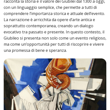
racconta la storia e il valore dei Giubilei dal 1300 a oggi,
SEMI
DI
ARTE
PRES
CAPI
con un linguaggio semplice, che permette a tutti di
SAC
AFFA
DIO
ORD
DIAC
comprendere l’importanza storica e attuale dell’evento.
GENE
TRIB
VIR
«
COM
PRES
TRA
E
La narrazione è arricchita da opere d’arte antica e
ECCL
RELI
DELL
ORD
SEG
DIO
soprattutto contemporanea, creando un dialogo
DIAC
DIOC
CO
VID
VESC
APR
MON
evocativo tra passato e presente. In questo contesto, il
PER
IMP
RE
GIUB
APO
ALT
Giubileo si presenta non solo come un evento religioso,
«
UTD
ORD
PRES
DEL
(UFF
ma come un’opportunità per tutti di riscoprire e vivere
VIR
COM
PRES
DIOC
MAR
TECN
UT
una promessa di bene e speranza.
RELI
RELI
ISTIT
MASC
(UF
IN
ARCH
CON
SECO
DI
MEM
STO
CUR
TE
DIRI
E
PAS
ENTI
VESC
PONT
DIO
ECCL
UFFI
ORIU
PRES
CIVI
TEC
COM
DELL
AVV
TEM
RICO
E
RELI
CHIE
DI
IMP
PER
FEMM
DIO
CURI
IN
CON
LA
DI
E
DIOC
DIO
RIC
«
VESC
DIRI
OSS
DELL
POS
EMER
PONT
GIUR
AGG
SIS
VE