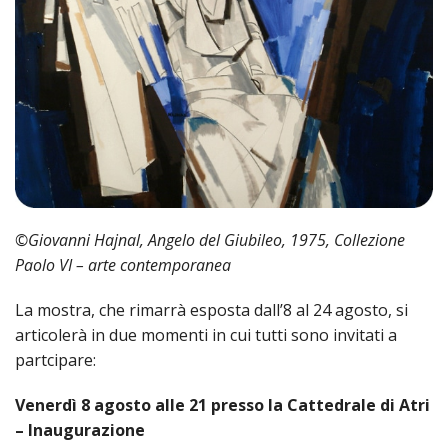
LAICA
CRO
COM
BENI
EM
COMP
DEI
RELI
CULT
ISTI
E
VESC
FEMM
ECCL
DIO
COM
INTE
DI
ED
SOS
DIRI
ART
CLE
DOC
DIO
SAC
ISTI
BIBL
CULT
DIO
CENT
CARI
DI
ACC
©Giovanni
Hajnal
, Angelo del Giubileo, 1975, Collezione
UFFI
CATE
Paolo VI – arte contemporanea
SPO
GIOV
CEN
PER
La mostra, che rimarrà esposta dall’8 al 24 agosto, si
MIS
ORI
articolerà in due momenti in cui tutti sono invitati a
DIO
UNIV
partcipare
:
E
COM
AL
SOCI
V
enerdì 8 agosto alle 21
presso la
Cattedrale
di Atri
LAV
– Inaugurazione
DIA