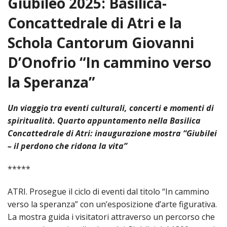
Giubileo 2025: Basilica-
HOME
Concattedrale di Atri e la
«
Schola Cantorum Giovanni
VESCOVO
D’Onofrio “In cammino verso
VE
«
CURIA
la Speranza”
BIOG
CU
«
NEWS ED EVENTI
LO
CURI
NE
«
DIOCESI
Un viaggio tra eventi culturali, concerti e momenti di
STE
VESC
ED
spiritualità.
Quarto
appuntamento
nella Basilica
DIO
«
LETT
PARROCCHIE
«
SETT
EV
Concattedrale di Atri: inaugurazione mostra “Giubilei
DEL
DELL
– il perdono che ridona la vita”
VES
SANT
PA
«
ANNUARIO
VITA
SE
NEW
AI
DIOC
PAS
DE
*****
GIOV
PAR
AN
–
PHO
TUTELA DEI MINORI
ARTE
DELL
VI
UFFIC
E
DIOC
SPO
VIDE
ATRI.
Prosegue il ciclo di eventi dal titolo “In cammino
«
PRES
PA
CUL
PAR
ORG
verso la speranza”
con un’esposizione d’arte figurativa
.
INTE
–
«
DI
DIAC
PR
COM
La mostra guida i visitatori attraverso un percorso che
VISIT
PART
UFF
DOC
DI
PAST