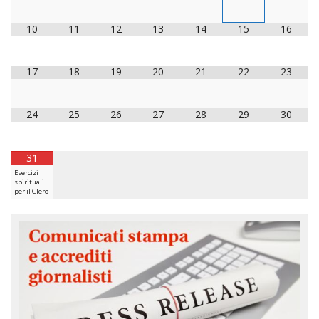
LAIC
10
11
12
13
14
15
16
PRO
SOCI
17
18
19
20
21
22
23
E
LAV
24
25
26
27
28
29
30
PRO
E
SOS
ECO
31
ALLA
Esercizi
spirituali
CHIE
per il Clero
CATT
UFFI
PER
I
PEL
UFFI
PER