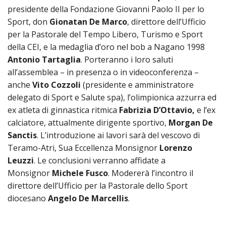
LAICA
CRO
COM
BENI
presidente della Fondazione Giovanni Paolo II per lo
EM
COMP
DEI
RELI
CULT
ISTI
Sport, don
Gionatan De Marco
, direttore dell’Ufficio
E
VESC
FEMM
ECCL
DIO
COM
INTE
per la Pastorale del Tempo Libero, Turismo e Sport
DI
ED
SOS
DIRI
della CEI, e la medaglia d’oro nel bob a Nagano 1998
ART
CLE
DOC
DIO
SAC
Antonio Tartaglia
. Porteranno i loro saluti
ISTI
all’assemblea – in presenza o in videoconferenza –
BIBL
CULT
anche
Vito Cozzoli
(presidente e amministratore
DIO
delegato di Sport e Salute spa), l’olimpionica azzurra ed
CENT
CARI
DI
ex atleta di ginnastica ritmica
Fabrizia D’Ottavio,
e l’ex
ACC
UFFI
calciatore, attualmente dirigente sportivo,
Morgan De
CATE
Sanctis
. L’introduzione ai lavori sarà del vescovo di
SPO
GIOV
Teramo-Atri, Sua Eccellenza Monsignor
Lorenzo
CEN
PER
Leuzzi
. Le conclusioni verranno affidate a
MIS
ORI
DIO
Monsignor
Michele Fusco
. Modererà l’incontro il
UNIV
direttore dell’Ufficio per la Pastorale dello Sport
E
COM
AL
diocesano
Angelo De Marcellis
.
SOCI
LAV
DIA