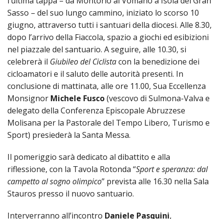
l’ultima tappa – da Montorio al Vomano a Isola del Gran
SEMI
DI
ARTE
PRES
CAPI
Sasso – del suo lungo cammino, iniziato lo scorso 10
SAC
AFFA
DIO
ORD
giugno, attraverso tutti i santuari della diocesi. Alle 8.30,
DIAC
GENE
TRIB
VIR
«
COM
PRES
TRA
dopo l’arrivo della Fiaccola, spazio a giochi ed esibizioni
E
ECCL
RELI
DELL
ORD
SEG
nel piazzale del santuario. A seguire, alle 10.30, si
DIO
DIAC
DIOC
CO
VID
VESC
APR
celebrerà il
Giubileo del Ciclista
con la benedizione dei
MON
PER
IMP
RE
cicloamatori e il saluto delle autorità presenti. In
GIUB
APO
ALT
«
UTD
ORD
PRES
DEL
conclusione di mattinata, alle ore 11.00, Sua Eccellenza
(UFF
VIR
COM
PRES
DIOC
MAR
TECN
UT
Monsignor
Michele Fusco
(vescovo di Sulmona-Valva e
RELI
RELI
ISTIT
delegato della Conferenza Episcopale Abruzzese
MASC
(UF
IN
ARCH
CON
SECO
DI
MEM
STO
CUR
Molisana per la Pastorale del Tempo Libero, Turismo e
TE
DIRI
E
PAS
Sport) presiederà la Santa Messa.
ENTI
VESC
PONT
DIO
ECCL
UFFI
ORIU
PRES
CIVI
TEC
Il pomeriggio sarà dedicato al dibattito e alla
COM
DELL
AVV
TEM
RICO
E
RELI
CHIE
riflessione, con la Tavola Rotonda “
Sport e speranza: dal
DI
IMP
PER
FEMM
DIO
CURI
IN
campetto al sogno olimpico
” prevista alle 16.30 nella Sala
CON
LA
DI
E
DIOC
DIO
Stauros presso il nuovo santuario.
RIC
«
VESC
DIRI
OSS
DELL
POS
EMER
PONT
GIUR
AGG
SIS
Interverranno all’incontro
Daniele Pasquini
,
VE