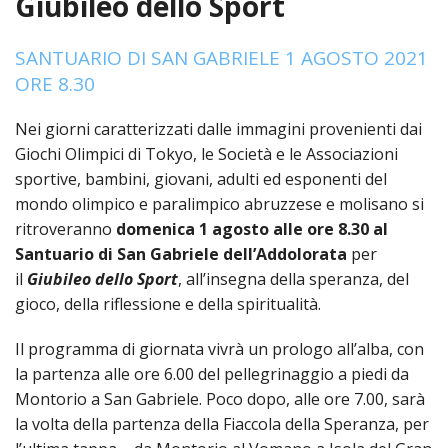
Giubileo dello Sport
HOME
SANTUARIO DI SAN GABRIELE 1 AGOSTO 2021
«
VESCOVO
ORE 8.30
VE
«
CURIA
Nei giorni caratterizzati dalle immagini provenienti dai
Giochi Olimpici di Tokyo, le Società e le Associazioni
BIOG
CU
«
NEWS ED EVENTI
sportive, bambini, giovani, adulti ed esponenti del
LO
mondo olimpico e paralimpico abruzzese e molisano si
CURI
NE
«
DIOCESI
STE
VESC
ritroveranno
domenica 1 agosto alle ore 8.30 al
ED
DIO
«
LETT
Santuario di San Gabriele dell’Addolorata
per
PARROCCHIE
«
SETT
EV
DEL
il
Giubileo dello Sport
, all’insegna della speranza, del
DELL
VES
SANT
PA
«
ANNUARIO
VITA
SE
gioco, della riflessione e della spiritualità.
NEW
AI
DIOC
PAS
DE
GIOV
PAR
AN
–
PHO
TUTELA DEI MINORI
Il programma di giornata vivrà un prologo all’alba, con
ARTE
DELL
VI
UFFIC
E
DIOC
SPO
la partenza alle ore 6.00 del pellegrinaggio a piedi da
VIDE
«
PRES
PA
CUL
PAR
ORG
Montorio a San Gabriele. Poco dopo, alle ore 7.00, sarà
INTE
–
«
DI
DIAC
PR
la volta della partenza della Fiaccola della Speranza, per
COM
VISIT
PART
UFF
DOC
DI
PAST