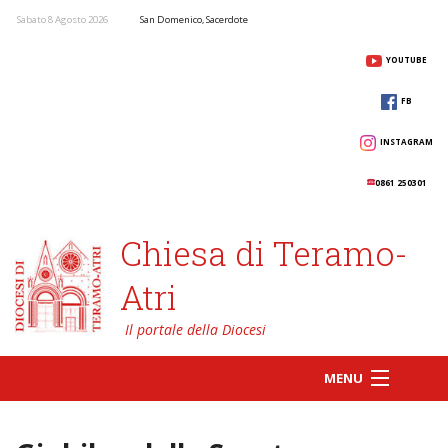
Sabato 8 Agosto 2026
San Domenico, Sacerdote
YOUTUBE
FB
INSTAGRAM
0861 250301
Chiesa di Teramo-
Atri
MENU