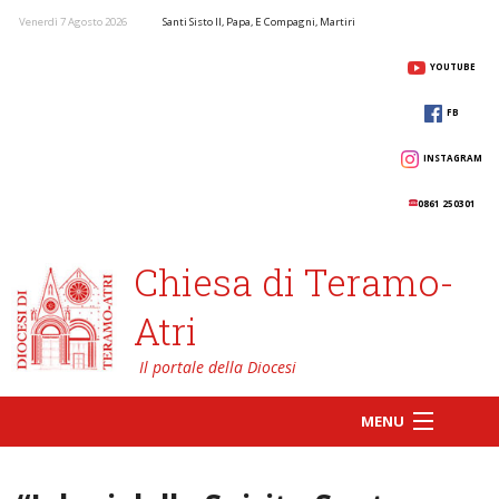
Venerdì 7 Agosto 2026
Santi Sisto II, Papa, E Compagni, Martiri
YOUTUBE
FB
INSTAGRAM
0861 250301
Chiesa di Teramo-
Atri
MENU