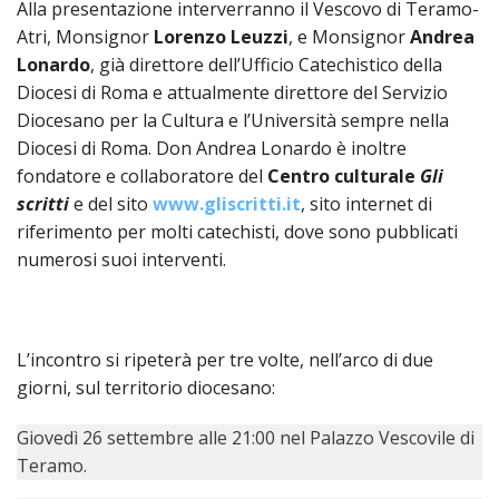
SEMI
Alla presentazione interverranno il Vescovo di Teramo-
DI
ARTE
PRES
CAPI
Atri, Monsignor
Lorenzo Leuzzi
, e Monsignor
Andrea
SAC
AFFA
DIO
ORD
DIAC
Lonardo
, già direttore dell’Ufficio Catechistico della
GENE
TRIB
VIR
«
COM
PRES
TRA
E
ECCL
Diocesi di Roma e attualmente direttore del Servizio
RELI
DELL
ORD
SEG
DIO
Diocesano per la Cultura e l’Università sempre nella
DIAC
DIOC
CO
VID
VESC
APR
MON
PER
Diocesi di Roma. Don Andrea Lonardo è inoltre
IMP
RE
GIUB
APO
ALT
«
UTD
fondatore e collaboratore del
Centro culturale
Gli
ORD
PRES
DEL
(UFF
scritti
e del sito
www.gliscritti.it
, sito internet di
VIR
COM
PRES
DIOC
MAR
TECN
UT
RELI
riferimento per molti catechisti, dove sono pubblicati
RELI
ISTIT
MASC
(UF
IN
ARCH
CON
numerosi suoi interventi.
SECO
DI
MEM
STO
CUR
TE
DIRI
E
PAS
ENTI
VESC
PONT
DIO
ECCL
UFFI
ORIU
PRES
CIVI
TEC
COM
L’incontro si ripeterà per tre volte, nell’arco di due
DELL
AVV
TEM
RICO
E
RELI
CHIE
DI
IMP
giorni, sul territorio diocesano:
PER
FEMM
DIO
CURI
IN
CON
LA
DI
E
DIOC
Giovedì 26 settembre alle
21:00 nel Palazzo Vescovile di
DIO
RIC
«
VESC
DIRI
OSS
DELL
Teramo.
POS
EMER
PONT
GIUR
AGG
SIS
VE