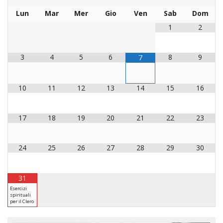
INS
Lun
Mar
Mer
Gio
Ven
Sab
Dom
RELI
1
2
CATT
UFFI
3
4
5
6
8
9
7
LITU
MIG
10
11
12
13
14
15
16
PAS
DELL
FAMI
17
18
19
20
21
22
23
PAS
DELL
24
25
26
27
28
29
30
SAL
PAS
31
DELL
Esercizi
VOC
spirituali
per il Clero
PAS
GIOV