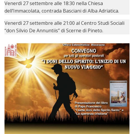
LAICA
CRO
COM
Venerdì 27 settembre alle 18:30 nella Chiesa
BENI
EM
COMP
DEI
RELI
CULT
dell’Immacolata, contrada Basciani di Alba Adriatica.
ISTI
E
VESC
FEMM
ECCL
DIO
COM
INTE
DI
ED
Venerdì 27 settembre alle
21:00 al Centro Studi Sociali
SOS
DIRI
ART
CLE
“don Silvio De Annuntiis” di Scerne di Pineto.
DOC
DIO
SAC
ISTI
BIBL
CULT
DIO
CENT
CARI
DI
ACC
UFFI
CATE
SPO
GIOV
CEN
PER
MIS
ORI
DIO
UNIV
E
COM
AL
SOCI
LAV
DIA