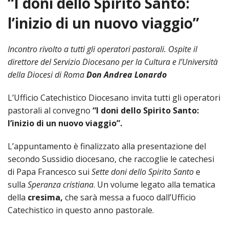
“I doni dello Spirito Santo:
HOME
l’inizio di un nuovo viaggio”
«
VESCOVO
Incontro rivolto a tutti gli operatori pastorali. Ospite il
VE
«
direttore del Servizio Diocesano per la Cultura e l’Università
CURIA
della Diocesi di Roma
Don Andrea Lonardo
BIOG
CU
«
NEWS ED EVENTI
L’Ufficio Catechistico Diocesano invita tutti gli operatori
LO
CURI
NE
«
DIOCESI
pastorali al convegno
“I doni dello Spirito Santo:
STE
VESC
ED
l’inizio di un nuovo viaggio”.
DIO
«
LETT
PARROCCHIE
«
SETT
EV
DEL
DELL
L’appuntamento è finalizzato alla presentazione del
VES
SANT
PA
«
ANNUARIO
VITA
SE
NEW
secondo Sussidio diocesano, che raccoglie le catechesi
AI
DIOC
PAS
DE
GIOV
di Papa Francesco sui
Sette doni dello Spirito Santo
e
PAR
AN
–
PHO
TUTELA DEI MINORI
ARTE
DELL
VI
sulla
Speranza cristiana
. Un volume legato alla tematica
UFFIC
E
DIOC
SPO
VIDE
«
PRES
della
cresima,
che sarà messa a fuoco dall’Ufficio
PA
CUL
PAR
ORG
INTE
Catechistico in questo anno pastorale.
–
«
DI
DIAC
PR
COM
VISIT
PART
UFF
DOC
DI
PAST