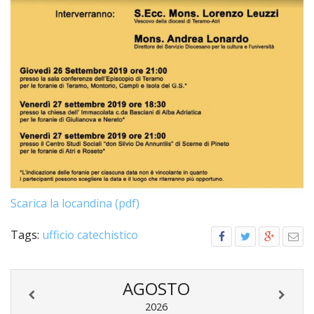
PER
ECO
E
AMM
ECU
E
DIA
INTE
EDIL
DI
CUL
EVA
Scarica la locandina (pdf)
DELL
CUL
Tags:
ufficio catechistico
PAS
SCO
AGOSTO
PAS
UNIV
2026