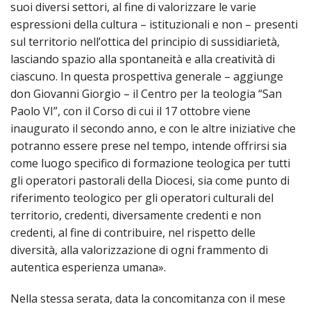
LAICA
CRO
suoi diversi settori, al fine di valorizzare le varie
COM
BENI
EM
COMP
DEI
RELI
CULT
espressioni della cultura – istituzionali e non – presenti
ISTI
E
VESC
FEMM
ECCL
sul territorio nell’ottica del principio di sussidiarietà,
DIO
COM
INTE
DI
ED
SOS
lasciando spazio alla spontaneità e alla creatività di
DIRI
ART
CLE
DOC
ciascuno. In questa prospettiva generale – aggiunge
DIO
SAC
don Giovanni Giorgio – il Centro per la teologia “San
ISTI
BIBL
CULT
Paolo VI”, con il Corso di cui il 17 ottobre viene
DIO
inaugurato il secondo anno, e con le altre iniziative che
CENT
CARI
potranno essere prese nel tempo, intende offrirsi sia
DI
ACC
come luogo specifico di formazione teologica per tutti
UFFI
gli operatori pastorali della Diocesi, sia come punto di
CATE
SPO
riferimento teologico per gli operatori culturali del
GIOV
CEN
PER
territorio, credenti, diversamente credenti e non
MIS
ORI
credenti, al fine di contribuire, nel rispetto delle
DIO
UNIV
diversità, alla valorizzazione di ogni frammento di
E
COM
autentica esperienza umana».
AL
SOCI
LAV
Nella stessa serata, data la concomitanza con il mese
DIA