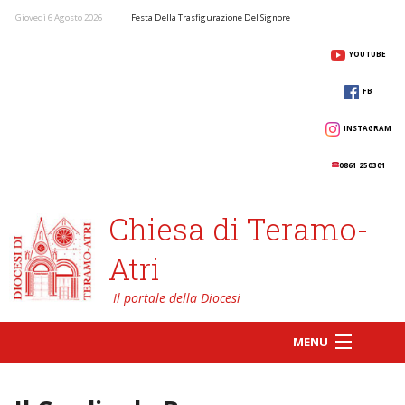
Giovedì 6 Agosto 2026
Festa Della Trasfigurazione Del Signore
YOUTUBE
FB
INSTAGRAM
0861 250301
Chiesa di Teramo-
Atri
MENU