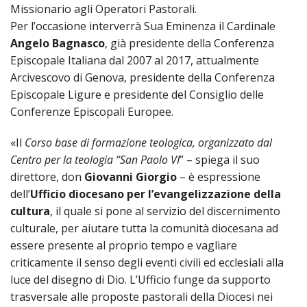
SEMI
DI
Missionario agli Operatori Pastorali.
ARTE
PRES
CAPI
SAC
Per l’occasione interverrà Sua Eminenza il Cardinale
AFFA
DIO
ORD
DIAC
GENE
TRIB
VIR
Angelo Bagnasco
, già presidente della Conferenza
«
COM
PRES
TRA
E
ECCL
Episcopale Italiana dal 2007 al 2017, attualmente
RELI
DELL
ORD
SEG
DIO
DIAC
Arcivescovo di Genova, presidente della Conferenza
DIOC
CO
VID
VESC
APR
MON
PER
IMP
Episcopale Ligure e presidente del Consiglio delle
RE
GIUB
APO
ALT
«
UTD
Conferenze Episcopali Europee.
ORD
PRES
DEL
(UFF
VIR
COM
PRES
DIOC
MAR
TECN
UT
RELI
«Il
Corso base di formazione teologica, organizzato dal
RELI
ISTIT
MASC
(UF
IN
ARCH
CON
Centro per la teologia “San Paolo VI
” – spiega il suo
SECO
DI
MEM
STO
CUR
TE
direttore, don
Giovanni Giorgio
– è espressione
DIRI
E
PAS
ENTI
dell’
Ufficio diocesano per l’evangelizzazione della
VESC
PONT
DIO
ECCL
UFFI
ORIU
PRES
cultura
, il quale si pone al servizio del discernimento
CIVI
TEC
COM
DELL
AVV
TEM
culturale, per aiutare tutta la comunità diocesana ad
RICO
E
RELI
CHIE
DI
IMP
essere presente al proprio tempo e vagliare
PER
FEMM
DIO
CURI
IN
CON
LA
DI
criticamente il senso degli eventi civili ed ecclesiali alla
E
DIOC
DIO
RIC
«
VESC
DIRI
OSS
luce del disegno di Dio. L’Ufficio funge da supporto
DELL
POS
EMER
PONT
GIUR
trasversale alle proposte pastorali della Diocesi nei
AGG
SIS
VE