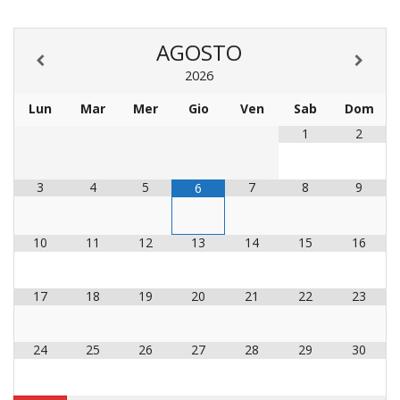
LAIC
AGOSTO
PRO
2026
SOCI
E
Lun
Mar
Mer
Gio
Ven
Sab
Dom
LAV
1
2
PRO
E
SOS
3
4
5
7
8
9
6
ECO
ALLA
CHIE
10
11
12
13
14
15
16
CATT
UFFI
17
18
19
20
21
22
23
PER
I
PEL
24
25
26
27
28
29
30
UFFI
PER