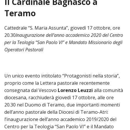
Il Cardinale Bagnasco a
HOME
Teramo
«
VESCOVO
Cattedrale “S. Maria Assunta”, giovedì 17 ottobre, ore
VE
«
20.30
Inaugurazione dell’anno accademico 2020 del Centro
CURIA
per la Teologia “San Paolo VI” e Mandato Missionario degli
BIOG
CU
«
NEWS ED EVENTI
Operatori Pastorali
LO
CURI
NE
«
DIOCESI
STE
VESC
ED
DIO
«
LETT
PARROCCHIE
«
Un unico evento intitolato “Protagonisti nella storia”,
SETT
EV
DEL
DELL
proprio come la Lettera pastorale recentemente
VES
SANT
PA
«
ANNUARIO
VITA
SE
NEW
consegnata dal Vescovo
Lorenzo Leuzzi
alla comunità
AI
DIOC
PAS
DE
GIOV
diocesana, racchiuderà giovedì 17 ottobre, alle ore
PAR
AN
–
PHO
TUTELA DEI MINORI
ARTE
DELL
VI
20.30 nel Duomo di Teramo, due importanti momenti
UFFIC
E
DIOC
SPO
VIDE
«
PRES
dell’anno pastorale della Diocesi di Teramo-Atri:
PA
CUL
PAR
ORG
INTE
l’inaugurazione dell’anno accademico 2019/2020 del
–
«
DI
DIAC
PR
COM
VISIT
Centro per la Teologia “San Paolo VI” e il Mandato
PART
UFF
DOC
DI
PAST