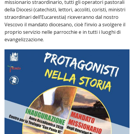
PER
missionario straordinario, tutti gli operatori pastorali
della Diocesi (catechisti, lettori, accoliti, coristi, ministri
ECO
straordinari dell’Eucarestia) riceveranno dal nostro
E
AMM
Vescovo il mandato diocesano, cioè l’invio a svolgere il
proprio servizio nelle parrocchie e in tutti i luoghi di
ECU
evangelizzazione.
E
DIA
INTE
EDIL
DI
CUL
EVA
DELL
CUL
PAS
SCO
PAS
UNIV