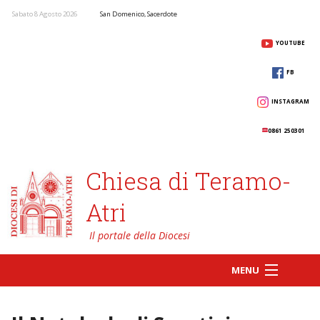
Sabato 8 Agosto 2026
San Domenico, Sacerdote
YOUTUBE
FB
INSTAGRAM
0861 250301
Chiesa di Teramo-
Atri
MENU