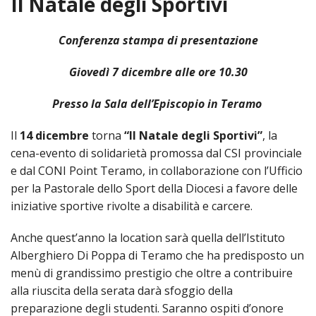
Il Natale degli Sportivi
HOME
Conferenza stampa di presentazione
«
VESCOVO
Giovedì 7 dicembre alle ore 10.30
VE
«
CURIA
Presso la Sala dell’Episcopio in Teramo
BIOG
CU
«
NEWS ED EVENTI
Il
14 dicembre
torna
“Il Natale degli Sportivi”
, la
LO
CURI
NE
«
DIOCESI
cena-evento di solidarietà promossa dal CSI provinciale
STE
VESC
ED
e dal CONI Point Teramo, in collaborazione con l’Ufficio
DIO
«
LETT
PARROCCHIE
«
SETT
EV
per la Pastorale dello Sport della Diocesi a favore delle
DEL
DELL
iniziative sportive rivolte a disabilità e carcere.
VES
SANT
PA
«
ANNUARIO
VITA
SE
NEW
AI
DIOC
PAS
DE
GIOV
Anche quest’anno la location sarà quella dell’Istituto
PAR
AN
–
PHO
TUTELA DEI MINORI
ARTE
DELL
VI
UFFIC
Alberghiero Di Poppa di Teramo che ha predisposto un
E
DIOC
SPO
VIDE
«
PRES
menù di grandissimo prestigio che oltre a contribuire
PA
CUL
PAR
ORG
INTE
alla riuscita della serata darà sfoggio della
–
«
DI
DIAC
PR
COM
VISIT
preparazione degli studenti. Saranno ospiti d’onore
PART
UFF
DOC
DI
PAST