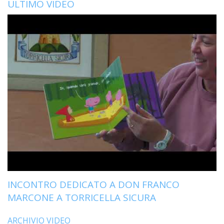
ULTIMO VIDEO
LAIC
PRO
SOCI
E
LAV
PRO
E
SOS
ECO
ALLA
CHIE
CATT
UFFI
PER
I
INCONTRO DEDICATO A DON FRANCO
PEL
MARCONE A TORRICELLA SICURA
UFFI
PER
ARCHIVIO VIDEO