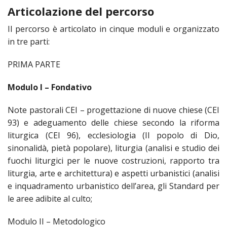
LAICA
CRO
COM
BENI
Articolazione del percorso
EM
COMP
DEI
RELI
CULT
ISTI
E
VESC
FEMM
ECCL
Il percorso è articolato in cinque moduli e organizzato
DIO
COM
INTE
DI
ED
SOS
in tre parti:
DIRI
ART
CLE
DOC
DIO
SAC
PRIMA PARTE
ISTI
BIBL
CULT
DIO
Modulo I – Fondativo
CENT
CARI
DI
Note pastorali CEI – progettazione di nuove chiese (CEI
ACC
93) e adeguamento delle chiese secondo la riforma
UFFI
CATE
liturgica (CEI 96), ecclesiologia (Il popolo di Dio,
SPO
GIOV
sinonalidà, pietà popolare), liturgia (analisi e studio dei
CEN
PER
fuochi liturgici per le nuove costruzioni, rapporto tra
MIS
ORI
DIO
liturgia, arte e architettura) e aspetti urbanistici (analisi
UNIV
e inquadramento urbanistico dell’area, gli Standard per
E
COM
AL
le aree adibite al culto;
SOCI
LAV
DIA
Modulo II – Metodologico