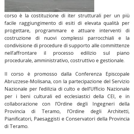
SEMI
DI
ARTE
PRES
CAPI
SAC
AFFA
DIO
ORD
corso è la costituzione di iter strutturali per un più
DIAC
GENE
TRIB
VIR
«
COM
PRES
TRA
facile raggiungimento di esiti di elevata qualità per
E
ECCL
RELI
DELL
ORD
SEG
DIO
progettare, programmare e attuare interventi di
DIAC
DIOC
CO
VID
VESC
APR
costruzione di nuovi complessi parrocchiali e la
MON
PER
IMP
RE
condivisione di procedure di supporto alle committenze
GIUB
APO
ALT
«
UTD
ORD
PRES
DEL
nell’affrontare il processo edilizio sul piano
(UFF
VIR
COM
PRES
DIOC
MAR
TECN
UT
procedurale, amministrativo, costruttivo e gestionale.
RELI
RELI
ISTIT
MASC
(UF
IN
ARCH
CON
SECO
DI
Il corso è promosso dalla Conferenza Episcopale
MEM
STO
CUR
TE
DIRI
E
PAS
Abruzzese-Molisana, con la partecipazione del Servizio
ENTI
VESC
PONT
DIO
Nazionale per l’edilizia di culto e dell’Ufficio Nazionale
ECCL
UFFI
ORIU
PRES
CIVI
TEC
per i beni culturali ed ecclesiastici della CEI, e in
COM
DELL
AVV
TEM
RICO
E
RELI
CHIE
DI
IMP
collaborazione con l’Ordine degli Ingegneri della
PER
FEMM
DIO
CURI
IN
Provincia di Teramo, l’Ordine degli Architetti,
CON
LA
DI
E
DIOC
DIO
Pianificatori, Paesaggisti e Conservatori della Provincia
RIC
«
VESC
DIRI
OSS
DELL
POS
EMER
di Teramo.
PONT
GIUR
AGG
SIS
VE