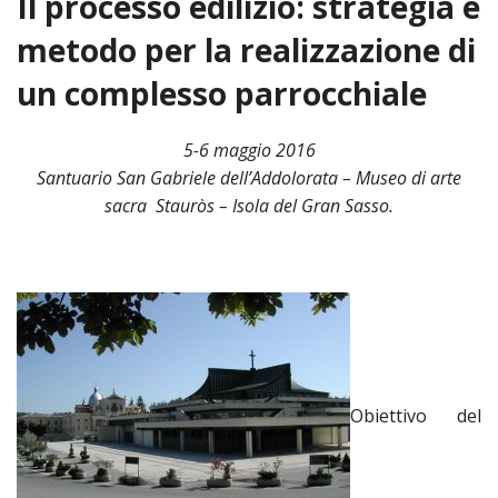
Il processo edilizio: strategia e
HOME
metodo per la realizzazione di
«
un complesso parrocchiale
VESCOVO
VE
«
CURIA
5-6 maggio 2016
Santuario San Gabriele dell’Addolorata – Museo di arte
BIOG
CU
«
NEWS ED EVENTI
sacra Stauròs – Isola del Gran Sasso.
LO
CURI
NE
«
DIOCESI
STE
VESC
ED
DIO
«
LETT
PARROCCHIE
«
SETT
EV
DEL
DELL
VES
SANT
PA
«
ANNUARIO
VITA
SE
NEW
AI
DIOC
PAS
DE
GIOV
PAR
AN
–
PHO
TUTELA DEI MINORI
ARTE
DELL
VI
UFFIC
E
DIOC
SPO
Obiettivo del
VIDE
«
PRES
PA
CUL
PAR
ORG
INTE
–
«
DI
DIAC
PR
COM
VISIT
PART
UFF
DOC
DI
PAST