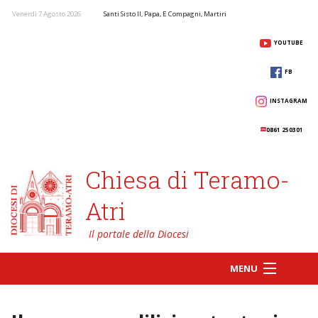
Venerdì 7 Agosto 2026
Santi Sisto II, Papa, E Compagni, Martiri
YOUTUBE
FB
INSTAGRAM
0861 250301
Chiesa di Teramo-
Atri
MENU