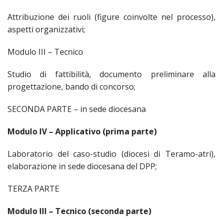
PER
Attribuzione dei ruoli (figure coinvolte nel processo),
ECO
E
aspetti organizzativi;
AMM
Modulo III – Tecnico
ECU
E
Studio di fattibilità, documento preliminare alla
DIA
progettazione, bando di concorso;
INTE
EDIL
SECONDA PARTE – in sede diocesana
DI
CUL
Modulo IV – Applicativo (prima parte)
EVA
DELL
Laboratorio del caso-studio (diocesi di Teramo-atri),
CUL
elaborazione in sede diocesana del DPP;
PAS
TERZA PARTE
SCO
PAS
Modulo III – Tecnico (seconda parte)
UNIV