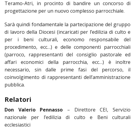
Teramo-Atri, in procinto di bandire un concorso di
LAIC
progettazione per un nuovo complesso parrocchiale.
PRO
Sarà quindi fondamentale la partecipazione del gruppo
SOCI
di lavoro della Diocesi (incaricati per l’edilizia di culto e
E
LAV
per i beni culturali, economo responsabile del
procedimento, ecc…) e delle componenti parrocchiali
PRO
(parroco, rappresentanti del consiglio pastorale ed
E
SOS
affari economici della parrocchia, ecc…) è inoltre
ECO
necessario, sin dalle prime fasi del percorso, il
ALLA
coinvolgimento di rappresentanti dell’amministrazione
CHIE
pubblica.
CATT
UFFI
Relatori
PER
I
Don Valerio Pennasso
– Direttore CEI, Servizio
PEL
nazionale per l’edilizia di culto e Beni culturali
ecclesiastici
UFFI
PER