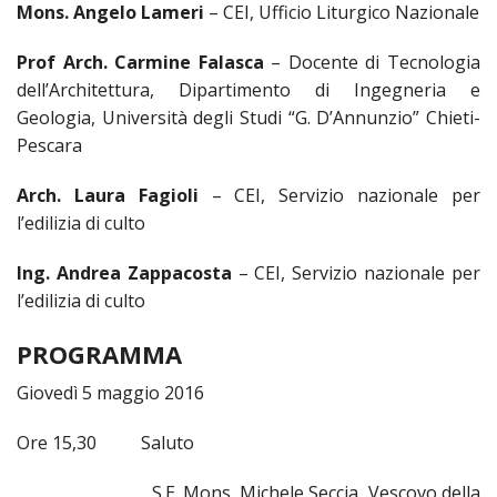
LO
Mons. Angelo Lameri
– CEI, Ufficio Liturgico Nazionale
SPO
Prof Arch. Carmine Falasca
– Docente di Tecnologia
UFFI
dell’Architettura, Dipartimento di Ingegneria e
TUR
E
Geologia, Università degli Studi “G. D’Annunzio” Chieti-
TEM
Pescara
LIBE
Arch. Laura Fagioli
– CEI, Servizio nazionale per
TUT
DEI
l’edilizia di culto
MIN
E
Ing. Andrea Zappacosta
– CEI, Servizio nazionale per
DELL
l’edilizia di culto
PER
VULN
PROGRAMMA
TRIB
Giovedì 5 maggio 2016
ECCL
DIO
APR
Ore 15,30 Saluto
UNIT
S.E. Mons. Michele Seccia, Vescovo della