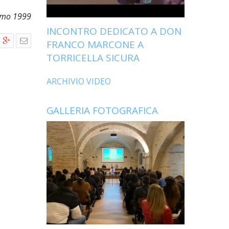
ramo 1999
INCONTRO DEDICATO A DON
FRANCO MARCONE A
TORRICELLA SICURA
ARCHIVIO VIDEO
GALLERIA FOTOGRAFICA