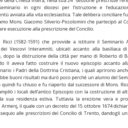
e della Chiesa intera, nella sua 24ª sessione prescrisse l’er
eminario in ogni diocesi per l’istruzione e l’educazio
LI ECCLESIASTICI ED ARTE SACRA
ICO E PER LA RICOSTRUZIONE POST SISMA
ORDO VIRGINUM
COMUNITÀ RELIGIOSE FEMMINILI DI DIRITTO DI
GIUBILEI PRESBITERALI DI
ntù avviata alla vita ecclesiastica. Tale delibera conciliare f
ramo Mons. Giacomo Silverio-Piccolomini che partecipò al Co
DIOCESANA
OMPOSIZIONE
ISTITUTI SECOLARI
IN MEMORIAM
re esecuzione alla prescrizione del Concilio.
ENTI ECCLESIASTICI CIVILMENTE RICONOSCIUTI
VESCOVI ORIUNDI DELLA 
Ricci (1582-1591) che provvide a istituire il Seminario 
 dei Vescovi Interamniti, ubicati accanto alla basiliaca di
CHISTICO
CONSULTA DIOCESANA DELLE AGGREGAZIONI LAICALI
VESCOVI EMERITI
INTERV
, dopo la distruzione della città per mano di Roberto di Ba
do II aveva fatto costruire il nuovo episcopio accanto al
IONARIO DIOCESANO
ISTITUTO DIOCESANO SOSTENTAMENTO CLERO
CRONOTASSI DEI VESCOVI
DOCUM
inario i Padri della Dottrina Cristiana, i quali aprirono anc
NI SOCIALI
ISTITUZIONI CULTURALI
 ebbe buoni risultati ma durò poco perché un alunno del Sem
quindi fu chiuso e fu riaperto dal successore di Mons. Ricc
PERMANENTE
CENTRI DI ACCOGLIENZA
liò i locali dell’antico Episcopio con la costruzione di alt
la sua residenza estiva. Tuttavia la erezione vera e pro
 AMMINISTRAZIONE
SPORTELLO GIOVANI PER ORIENTAMENTO UNIVERSITARIO E AL 
Armenj, il quale con un decreto del 15 ottobre 1674 dichiar
ssequio alle prescrizioni del Concilio di Trento, dandogli u
E DIALOGO INTERRELIGIOSO