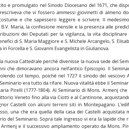
ULTO
cito e promulgato nel Sinodo Diocesano del 1671, che disp
escriveva che vi fossero ammessi giovinetti di almeno dod
ZIONE DELLA CULTURA
on costume e che sapessero leggere e scrivere. Il medesim
COLASTICA
la B.V. Maria, la confesione mensile e la presenza alle predic
ribuzioni dei Deputati per la vigilanza, la vita disciplinare 
NIVERSITARIA
nefici di S. Maria Maggiore e S. Michele Arcangelo, S. Elisab
 in Forcella e S. Giovanni Evangelista in Giulianova.
O RELIGIONE CATTOLICA
lla nuova Cattedrale perché divenisse la nuova sede del Sem
RGICO
unni che dimoravano ancora nell’antico Episcopio. Il Semina
olendo col tempo, poiché nel 1727 il sinodo del vescovo 
Seminario era tutto da rifare. Nuova vitalità ebbe il Seminar
ia Pirelli (1777-1804). Al Seminario di Mons. Armenj che
LLA FAMIGLIA
Vittorio Veneto fino alla via Ciotti e al Cantinone, acquistand
ELLA SALUTE
or Castelli con alcuni terreni siti in Montepagano. L’edifi
o, una che era quella della casa dei Castelli acquistata 
ELLE VOCAZIONI
rio del Seminario. Sopra tale ingresso vi era la lapide che 
o Armenj e il successivo ampliamento operato da Mons. Pirel