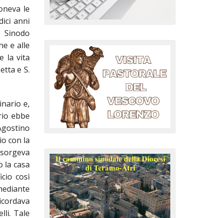
oneva le
ici anni
o Sinodo
he e alle
e la vita
etta e S.
inario e,
rio ebbe
Agostino
io con la
 sorgeva
o la casa
cio così
mediante
ricordava
li. Tale