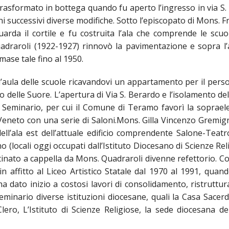
IOVANILE
trasformato in bottega quando fu aperto l’ingresso in via S
nni successivi diverse modifiche. Sotto l’episcopato di Mons. 
uarda il cortile e fu costruita l’ala che comprende le scuo
adraroli (1922-1927) rinnovò la pavimentazione e sopra l’
IALI E LAVORO
imase tale fino al 1950.
E SOSTEGNO ECONOMICO ALLA CHIESA CATTOLICA
’aula delle scuole ricavandovi un appartamento per il perso
I PELLEGRINAGGI
o delle Suore. L’apertura di Via S. Berardo e l’isolamento 
 Seminario, per cui il Comune di Teramo favorì la soprael
LO SPORT
o Veneto con una serie di Saloni.Mons. Gilla Vincenzo Gremig
ll’ala est dell’attuale edificio comprendente Salone-Teatr
SMO E TEMPO LIBERO
 (locali oggi occupati dall’Istituto Diocesano di Scienze Rel
estinato a cappella da Mons. Quadraroli divenne refettorio. 
INORI E DELLE PERSONE VULNERABILI
 in affitto al Liceo Artistico Statale dal 1970 al 1991, qua
a dato inizio a costosi lavori di consolidamento, ristruttu
CCLESIASTICO DIOCESANO APRUTINO
Seminario diverse istituzioni diocesane, quali la Casa Sacerd
ero, L’Istituto di Scienze Religiose, la sede diocesana del