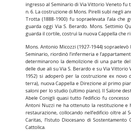
PASTORALE G
ingresso al Seminario di Via Vittorio Veneto fu 
n. 6. La costruzione di Mons. Pirelli subì negli a
LAICATO
Trotta (1888-1900) fu sopraelevata l’ala che g
guarda oggi Via S. Berardo. Mons. Settimio Qu
PROBLEMI SOC
guarda il cortile, costruì la nuova Cappella che r
PROMOZIONE 
Mons. Antonio Micozzi (1927-1944) sopraelevò l
UFFICIO PER 
Seminario, riordinò l’infermeria e l’appartament
determinarono la demolizione di una parte del
UFFICIO PER 
delle due ali su Via S. Berardo e su Via Vittori
1952) si adoperò per la costruzione ex novo de
UFFICIO TURI
terra), nuova Cappella e Direzione al primo piano
saloni per lo studio (ultimo piano). Il Salone d
TUTELA DEI M
Abele Conigli quasi tutto l’edificio fu concesso
Antoni Nuzzi ne ha ottenuto la restituzione e h
TRIBUNALE E
restaurazione, collocando nell’edificio oltre al 
UNITALSI
Caritas, l’Istuto Diocesano di Sostentamento Cl
Cattolica.