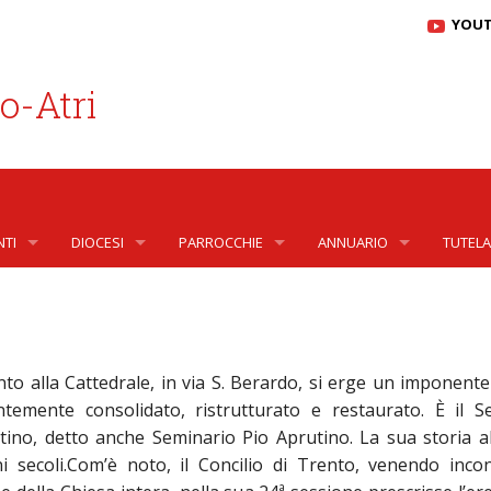
YOU
o-Atri
NTI
DIOCESI
PARROCCHIE
ANNUARIO
TUTELA
SANTUARI DIOCESANI
PARROCCHIE
PRESBITERI
PRESBI
LE – UFFICI
ALI E SEGRETERIA VESCOVILE
RY
ARTE E CULTURA
SPORTELLO PARROCCHIA
DIACONI
PRESBI
DIACON
to alla Cattedrale, in via S. Berardo, si erge un imponente 
ESI
DEL MARE
Y
COMMISSIONE DI ARTE SACRA
VISITE PASTORALI
SEMINARISTI
PRESBI
DIACON
ntemente consolidato, ristrutturato e restaurato. È il S
tino, detto anche Seminario Pio Aprutino. La sua storia a
ORICO E DIOCESANO
COMUNITÀ RELIGIOSE
COMUNITÀ RELIGIOSE MASCHILI DI DIRITTO PONT
ORDO VIRGINUM
PRESBI
ni secoli.Com’è noto, il Concilio di Trento, venendo incon
 DIOCESANO APRUTINO
DI CURIA E OSSERVATORIO GIURIDICO
MONASTERI
COMUNITÀ RELIGIOSE FEMMINILI DI DIRITTO PON
ORDO VIDUARUM