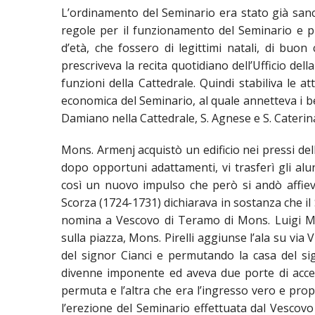
EDILIZIA DI C
L’ordinamento del Seminario era stato già san
regole per il funzionamento del Seminario e pr
EVANGELIZZA
d’età, che fossero di legittimi natali, di bu
PASTORALE S
prescriveva la recita quotidiano dell’Ufficio del
funzioni della Cattedrale. Quindi stabiliva le att
PASTORALE U
economica del Seminario, al quale annetteva i be
Damiano nella Cattedrale, S. Agnese e S. Caterina
INSEGNAMENT
Mons. Armenj acquistò un edificio nei pressi de
UFFICIO LITU
dopo opportuni adattamenti, vi trasferì gli al
così un nuovo impulso che però si andò affiev
MIGRANTES
Scorza (1724-1731) dichiarava in sostanza che il 
nomina a Vescovo di Teramo di Mons. Luigi Mar
PASTORALE DE
sulla piazza, Mons. Pirelli aggiunse l’ala su via 
PASTORALE D
del signor Cianci e permutando la casa del sign
divenne imponente ed aveva due porte di access
PASTORALE D
permuta e l’altra che era l’ingresso vero e prop
l’erezione del Seminario effettuata dal Vescov