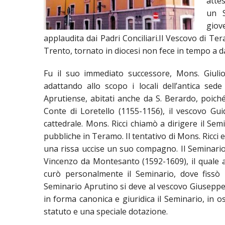
attes
un S
UTDR (UFFICIO TECNICO)
BENI CULTURA
UFFICIO TECN
giove
applaudita dai Padri Conciliari.Il Vescovo di Te
BIBLIOTECA 
COMPITI E C
Trento, tornato in diocesi non fece in tempo a da
CARITAS
Fu il suo immediato successore, Mons. Giulio 
adattando allo scopo i locali dell’antica sede
UFFICIO CATE
Aprutiense, abitati anche da S. Berardo, poiché
Conte di Loretello (1155-1156), il vescovo Gui
CENTRO MISS
cattedrale. Mons. Ricci chiamò a dirigere il Sem
COMUNICAZIO
pubbliche in Teramo. Il tentativo di Mons. Ricci
una rissa uccise un suo compagno. Il Seminario 
DIACONATO 
Vincenzo da Montesanto (1592-1609), il quale amp
curò personalmente il Seminario, dove fissò 
ECONOMATO E
Seminario Aprutino si deve al vescovo Giuseppe 
in forma canonica e giuridica il Seminario, in o
ECUMENISMO 
statuto e una speciale dotazione.