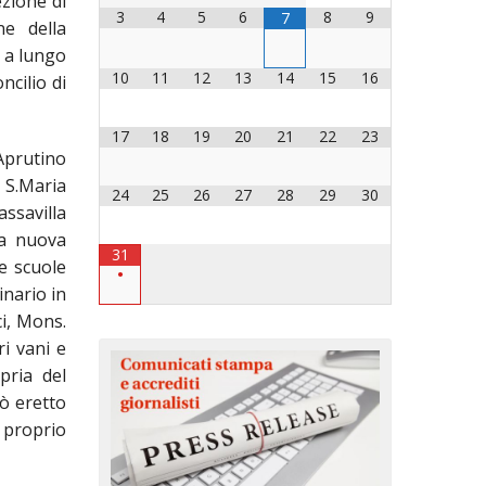
ezione di
3
4
5
6
8
9
7
ne della
OCESANO
OCESANI
u a lungo
10
11
12
13
14
15
16
ncilio di
17
18
19
20
21
22
23
CHIESA DIOCESANA
Aprutino
 S.Maria
ENTI
24
25
26
27
28
29
30
ssavilla
la nuova
ENTI
31
he scuole
•
inario in
i, Mons.
ri vani e
pria del
LAVORO
ò eretto
n proprio