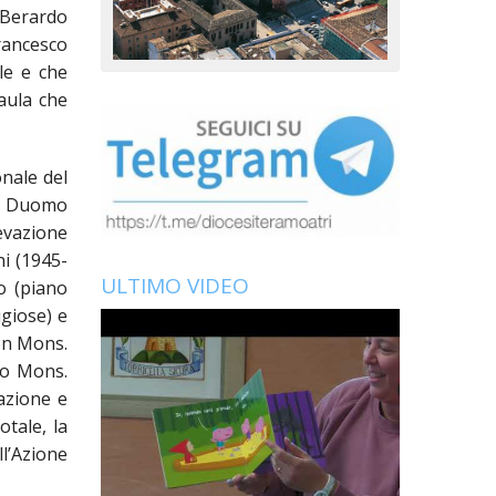
. Berardo
Francesco
le e che
aula che
nale del
del Duomo
evazione
ni (1945-
ULTIMO VIDEO
o (piano
igiose) e
Con Mons.
ndo Mons.
razione e
otale, la
l’Azione