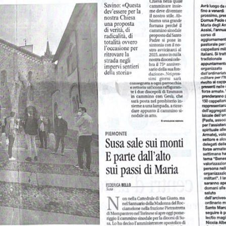
ULTO
ZIONE DELLA CULTURA
COLASTICA
NIVERSITARIA
O RELIGIONE CATTOLICA
RGICO
LLA FAMIGLIA
ELLA SALUTE
ELLE VOCAZIONI