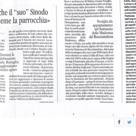
IOVANILE
IALI E LAVORO
E SOSTEGNO ECONOMICO ALLA CHIESA CATTOLICA
I PELLEGRINAGGI
LO SPORT
SMO E TEMPO LIBERO
INORI E DELLE PERSONE VULNERABILI
CCLESIASTICO DIOCESANO APRUTINO