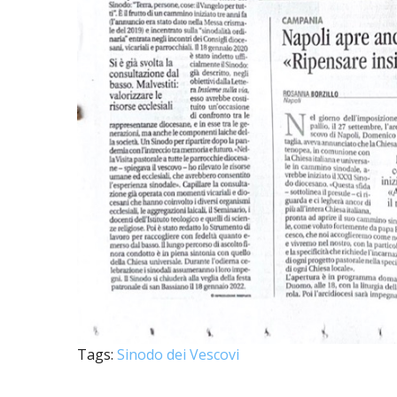
PASTORALE G
LAICATO
PROBLEMI SOC
PROMOZIONE 
UFFICIO PER 
UFFICIO PER 
UFFICIO TURI
TUTELA DEI M
TRIBUNALE E
Tags:
Sinodo dei Vescovi
UNITALSI