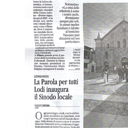
EDILIZIA DI C
EVANGELIZZA
PASTORALE S
PASTORALE U
INSEGNAMENT
UFFICIO LITU
MIGRANTES
PASTORALE DE
PASTORALE D
PASTORALE D