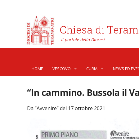
Chiesa di Teram
HOME
VESCOVO
CURIA
NEWS ED EVE
BIOGRAFIA
CURIA VESCOVILE
NEWS
“In cammino. Bussola il V
LO STEMMA
SETTORI DELLA VITA PASTORA
AFFARI GENER
PHOTOGALLE
Da “Avvenire” del 17 ottobre 2021
LETTERE DEL VESCOVO AI GIOVANI DELLA DIOC
ORGANI DI PARTECIPAZIONE
APOSTOLATO 
VIDEOGALLER
INTERVENTI
CAPITOLI
ARCHIVIO ST
DOCUMENTI
TRIBUNALE ECCLESIASTICO
AVVOCATURA 