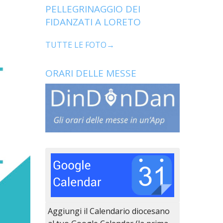
PELLEGRINAGGIO DEI
FIDANZATI A LORETO
TUTTE LE FOTO→
ORARI DELLE MESSE
Aggiungi il Calendario diocesano