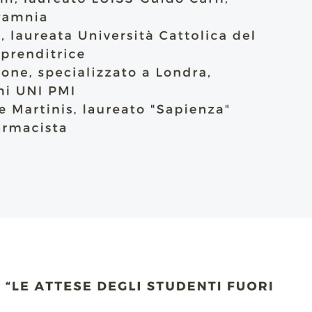
IOVANILE
IALI E LAVORO
E SOSTEGNO ECONOMICO ALLA CHIESA CATTOLICA
I PELLEGRINAGGI
LO SPORT
SMO E TEMPO LIBERO
INORI E DELLE PERSONE VULNERABILI
CCLESIASTICO DIOCESANO APRUTINO