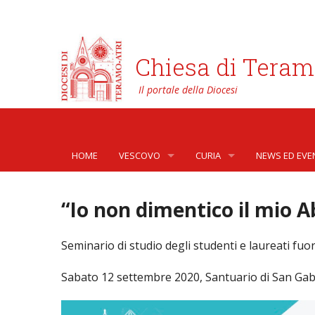
Chiesa di Teram
HOME
VESCOVO
CURIA
NEWS ED EVE
BIOGRAFIA
CURIA VESCOVILE
NEWS
“Io non dimentico il mio 
LO STEMMA
SETTORI DELLA VITA PASTORA
AFFARI GENER
PHOTOGALLE
Seminario di studio degli studenti e laureati fuo
LETTERE DEL VESCOVO AI GIOVANI DELLA DIOC
ORGANI DI PARTECIPAZIONE
APOSTOLATO 
VIDEOGALLER
Sabato 12 settembre 2020, Santuario di San Gabr
INTERVENTI
CAPITOLI
ARCHIVIO ST
DOCUMENTI
TRIBUNALE ECCLESIASTICO
AVVOCATURA 