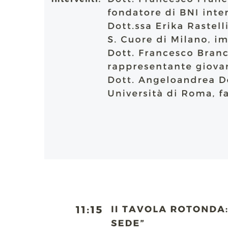
PASTORALE G
LAICATO
PROBLEMI SOC
PROMOZIONE 
UFFICIO PER 
UFFICIO PER 
UFFICIO TURI
TUTELA DEI M
TRIBUNALE E
UNITALSI