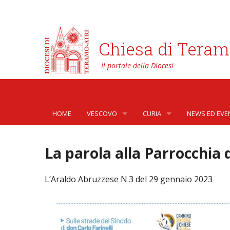
Chiesa di Teram
HOME
VESCOVO
CURIA
NEWS ED EVE
BIOGRAFIA
CURIA VESCOVILE
NEWS
La parola alla Parrocchia d
LO STEMMA
SETTORI DELLA VITA PASTORA
AFFARI GENER
PHOTOGALLE
L’Araldo Abruzzese N.3 del 29 gennaio 2023
LETTERE DEL VESCOVO AI GIOVANI DELLA DIOC
ORGANI DI PARTECIPAZIONE
APOSTOLATO 
VIDEOGALLER
INTERVENTI
CAPITOLI
ARCHIVIO ST
DOCUMENTI
TRIBUNALE ECCLESIASTICO
AVVOCATURA 