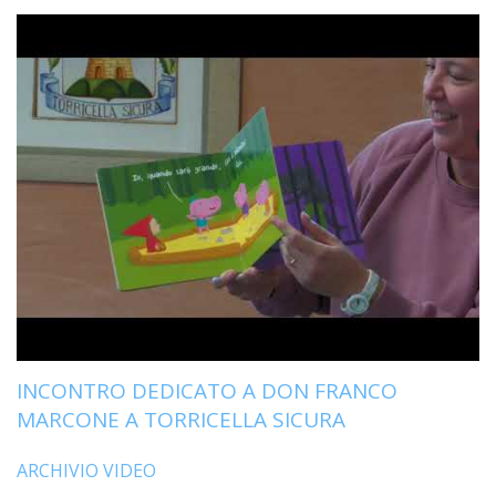
LAIC
PRO
SOCI
E
LAV
PRO
E
SOS
ECO
ALLA
CHIE
CATT
UFFI
PER
INCONTRO DEDICATO A DON FRANCO
I
MARCONE A TORRICELLA SICURA
PEL
UFFI
ARCHIVIO VIDEO
PER