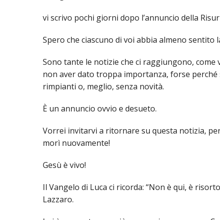
vi scrivo pochi giorni dopo l’annuncio della Risu
UTDR (UFFICIO TECNICO)
BENI CULTURA
UFFICIO TECN
Spero che ciascuno di voi abbia almeno sentito la
BIBLIOTECA 
COMPITI E C
Sono tante le notizie che ci raggiungono, come vi
CARITAS
non aver dato troppa importanza, forse perché s
rimpianti o, meglio, senza novità.
UFFICIO CATE
È un annuncio ovvio e desueto.
CENTRO MISS
Vorrei invitarvi a ritornare su questa notizia, pe
COMUNICAZIO
morì nuovamente!
DIACONATO 
Gesù è vivo!
ECONOMATO E
Il Vangelo di Luca ci ricorda: “Non è qui, è risor
ECUMENISMO 
Lazzaro.