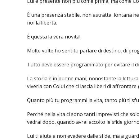
EDILIZIA DI C
Lui è presente non più come prima, ma come Colu
EVANGELIZZA
È una presenza stabile, non astratta, lontana nei 
noi la libertà.
PASTORALE S
È questa la vera novità!
PASTORALE U
Molte volte ho sentito parlare di destino, di p
INSEGNAMENT
Tutto deve essere programmato per evitare il des
UFFICIO LITU
La storia è in buone mani, nonostante la lettura d
MIGRANTES
viverla con Colui che ci lascia liberi di affrontare 
PASTORALE DE
Quanto più tu programmi la vita, tanto più ti sf
PASTORALE D
Perché nella vita ci sono tanti imprevisti che solo
vedrai dopo, quando avrai accolto le sfide giorn
PASTORALE D
Lui ti aiuta a non evadere dalle sfide, ma a guard