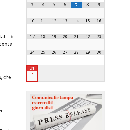
3
4
5
6
8
9
7
OCESANO
OCESANI
10
11
12
13
14
15
16
tato di
17
18
19
20
21
22
23
CHIESA DIOCESANA
 senza
ENTI
24
25
26
27
28
29
30
ENTI
31
•
o, che
LAVORO
er