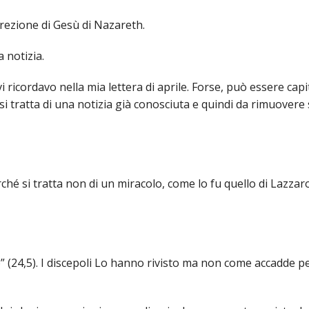
rrezione di Gesù di Nazareth.
LI ECCLESIASTICI ED ARTE SACRA
ICO E PER LA RICOSTRUZIONE POST SISMA
ORDO VIRGINUM
COMUNITÀ RELIGIOSE FEMMINILI DI DIRITTO DI
GIUBILEI PRESBITERALI DI
 notizia.
DIOCESANA
OMPOSIZIONE
ISTITUTI SECOLARI
IN MEMORIAM
 ricordavo nella mia lettera di aprile. Forse, può essere capi
ENTI ECCLESIASTICI CIVILMENTE RICONOSCIUTI
VESCOVI ORIUNDI DELLA 
i tratta di una notizia già conosciuta e quindi da rimuovere
CHISTICO
CONSULTA DIOCESANA DELLE AGGREGAZIONI LAICALI
VESCOVI EMERITI
INTERV
IONARIO DIOCESANO
ISTITUTO DIOCESANO SOSTENTAMENTO CLERO
CRONOTASSI DEI VESCOVI
DOCUM
rché si tratta non di un miracolo, come lo fu quello di Lazzar
NI SOCIALI
ISTITUZIONI CULTURALI
PERMANENTE
CENTRI DI ACCOGLIENZA
 AMMINISTRAZIONE
SPORTELLO GIOVANI PER ORIENTAMENTO UNIVERSITARIO E AL 
to” (24,5). I discepoli Lo hanno rivisto ma non come accadde p
E DIALOGO INTERRELIGIOSO