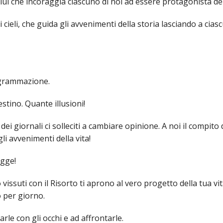
ULTO
i che incoraggia ciascuno di noi ad essere protagonista dell
ZIONE DELLA CULTURA
cieli, che guida gli avvenimenti della storia lasciando a cias
COLASTICA
NIVERSITARIA
rogrammazione.
O RELIGIONE CATTOLICA
tino. Quante illusioni!
RGICO
ei giornali ci solleciti a cambiare opinione. A noi il compito 
gli avvenimenti della vita!
LLA FAMIGLIA
ugge!
ELLA SALUTE
 vissuti con il Risorto ti aprono al vero progetto della tua vit
o per giorno.
ELLE VOCAZIONI
arle con gli occhi e ad affrontarle.