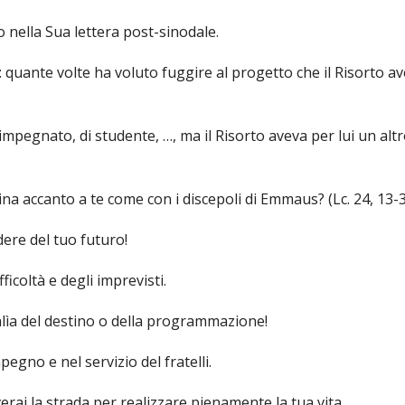
IOVANILE
 nella Sua lettera post-sinodale.
: quante volte ha voluto fuggire al progetto che il Risorto a
IALI E LAVORO
E SOSTEGNO ECONOMICO ALLA CHIESA CATTOLICA
impegnato, di studente, …, ma il Risorto aveva per lui un alt
I PELLEGRINAGGI
na accanto a te come con i discepoli di Emmaus? (Lc. 24, 13-3
LO SPORT
ere del tuo futuro!
SMO E TEMPO LIBERO
fficoltà e degli imprevisti.
INORI E DELLE PERSONE VULNERABILI
balìa del destino o della programmazione!
CCLESIASTICO DIOCESANO APRUTINO
pegno e nel servizio del fratelli.
verai la strada per realizzare pienamente la tua vita.