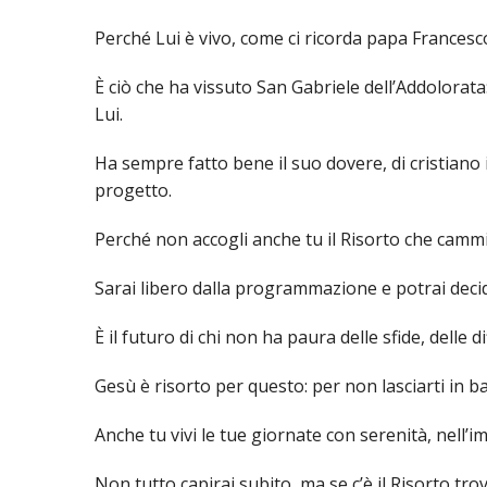
PASTORALE G
Perché Lui è vivo, come ci ricorda papa Francesco
LAICATO
È ciò che ha vissuto San Gabriele dell’Addolorata
PROBLEMI SOC
Lui.
PROMOZIONE 
Ha sempre fatto bene il suo dovere, di cristiano 
progetto.
UFFICIO PER 
Perché non accogli anche tu il Risorto che cammi
UFFICIO PER 
Sarai libero dalla programmazione e potrai decid
UFFICIO TURI
È il futuro di chi non ha paura delle sfide, delle di
TUTELA DEI M
Gesù è risorto per questo: per non lasciarti in 
TRIBUNALE E
Anche tu vivi le tue giornate con serenità, nell’im
UNITALSI
Non tutto capirai subito, ma se c’è il Risorto tro