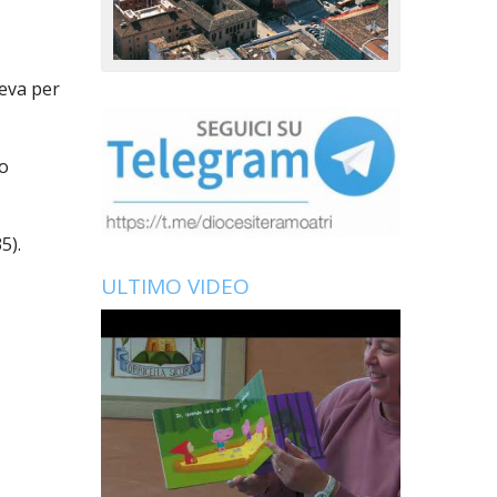
veva per
ro
5).
ULTIMO VIDEO