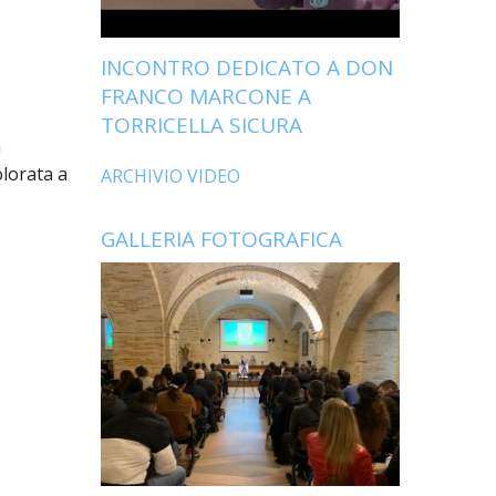
INCONTRO DEDICATO A DON
FRANCO MARCONE A
TORRICELLA SICURA
a
olorata a
ARCHIVIO VIDEO
GALLERIA FOTOGRAFICA