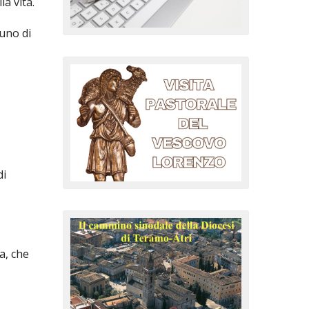
a vita.
cuno di
di
a, che