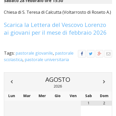
Sabato 28 febbraio ore 15:30
LO
SPO
Chiesa di S. Teresa di Calcutta (Voltarrosto di Roseto A.)
UFFI
TUR
Scarica la Lettera del Vescovo Lorenzo
E
ai giovani per il mese di febbraio 2026
TEM
LIBE
TUT
DEI
Tags:
pastorale giovanile
,
pastorale
MIN
scolastica
,
pastorale universitaria
E
DELL
PER
VULN
AGOSTO
2026
TRIB
ECCL
Lun
Mar
Mer
Gio
Ven
Sab
Dom
DIO
APR
1
2
UNIT