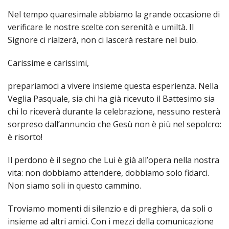
INS
Nel tempo quaresimale abbiamo la grande occasione di
RELI
verificare le nostre scelte con serenità e umiltà. Il
CATT
Signore ci rialzerà, non ci lascerà restare nel buio.
UFFI
Carissime e carissimi,
LITU
MIG
prepariamoci a vivere insieme questa esperienza. Nella
Veglia Pasquale, sia chi ha già ricevuto il Battesimo sia
PAS
DELL
chi lo riceverà durante la celebrazione, nessuno resterà
FAMI
sorpreso dall’annuncio che Gesù non è più nel sepolcro:
è risorto!
PAS
DELL
SAL
Il perdono è il segno che Lui è già all’opera nella nostra
vita: non dobbiamo attendere, dobbiamo solo fidarci.
PAS
Non siamo soli in questo cammino.
DELL
VOC
Troviamo momenti di silenzio e di preghiera, da soli o
PAS
insieme ad altri amici. Con i mezzi della comunicazione
GIOV