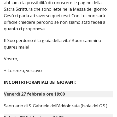
abbiamo la possibilità di conoscere le pagine della
LAIC
Sacra Scrittura che sono lette nella Messa del giorno:
Gesù ci parla attraverso quei testi. Con Lui non sarà
PRO
difficile chiedere perdono se non siamo stati fedeli a
SOCI
E
quanto ci proponeva.
LAV
Il Suo perdono è la gioia della vita! Buon cammino
PRO
quaresimale!
E
SOS
ECO
Vostro,
ALLA
CHIE
+ Lorenzo, vescovo
CATT
INCONTRI FORANIALI DEI GIOVANI:
UFFI
PER
I
Venerdì 27 febbraio ore 19:00
PEL
Santuario di S. Gabriele dell’Addolorata (Isola del G.S.)
UFFI
PER