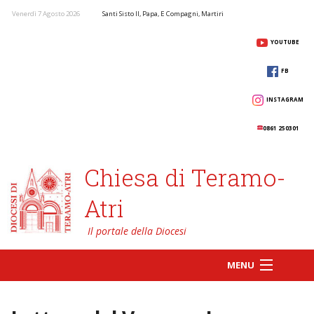
Venerdì 7 Agosto 2026
Santi Sisto II, Papa, E Compagni, Martiri
YOUTUBE
FB
INSTAGRAM
0861 250301
Chiesa di Teramo-
Atri
MENU