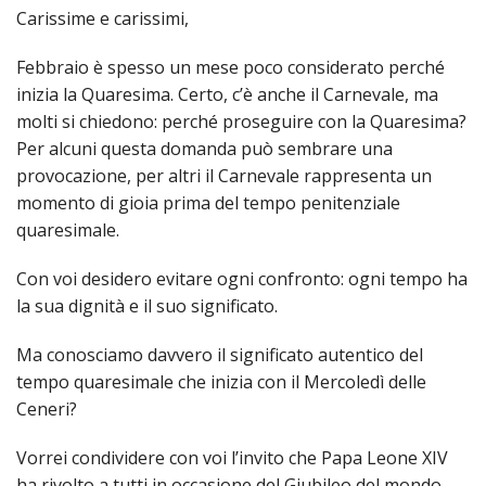
SEMI
DI
Carissime e carissimi,
ARTE
PRES
CAPI
SAC
AFFA
DIO
ORD
DIAC
GENE
Febbraio è spesso un mese poco considerato perché
TRIB
VIR
«
COM
PRES
TRA
E
ECCL
inizia la Quaresima. Certo, c’è anche il Carnevale, ma
RELI
DELL
ORD
SEG
DIO
DIAC
molti si chiedono: perché proseguire con la Quaresima?
DIOC
CO
VID
VESC
APR
MON
PER
IMP
Per alcuni questa domanda può sembrare una
RE
GIUB
APO
ALT
«
UTD
provocazione, per altri il Carnevale rappresenta un
ORD
PRES
DEL
(UFF
VIR
momento di gioia prima del tempo penitenziale
COM
PRES
DIOC
MAR
TECN
UT
RELI
RELI
quaresimale.
ISTIT
MASC
(UF
IN
ARCH
CON
SECO
DI
MEM
STO
CUR
TE
Con voi desidero evitare ogni confronto: ogni tempo ha
DIRI
E
PAS
ENTI
la sua dignità e il suo significato.
VESC
PONT
DIO
ECCL
UFFI
ORIU
PRES
CIVI
TEC
COM
DELL
Ma conosciamo davvero il significato autentico del
AVV
TEM
RICO
E
RELI
CHIE
DI
IMP
tempo quaresimale che inizia con il Mercoledì delle
PER
FEMM
DIO
CURI
IN
CON
Ceneri?
LA
DI
E
DIOC
DIO
RIC
«
VESC
DIRI
OSS
DELL
POS
Vorrei condividere con voi l’invito che Papa Leone XIV
EMER
PONT
GIUR
AGG
SIS
VE
ha rivolto a tutti in occasione del Giubileo del mondo