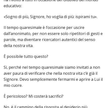
LAICA
CRO
COM
BENI
educativo:
EM
COMP
DEI
RELI
CULT
ISTI
E
VESC
FEMM
ECCL
DIO
COM
INTE
«Sogno di più, Signore, ho voglia di più: ispirami tu».
DI
ED
SOS
DIRI
ART
CLE
DOC
DIO
Il tempo quaresimale è l’occasione per uscire
SAC
ISTI
dall’anonimato, per non essere solo ripetitori di gesti e
BIBL
CULT
parole, ma diventare ricercatori autentici del senso
DIO
della nostra vita.
CENT
CARI
DI
È possibile tutto questo?
ACC
UFFI
CATE
SPO
Sì, perché nel tempo quaresimale siamo invitati a non
GIOV
CEN
aver paura di verificare che nella nostra vita c’è già il
PER
MIS
Signore. Devo semplicemente fermarmi e aprire a Lui il
ORI
DIO
UNIV
mio cuore.
E
COM
AL
SOCI
È pericoloso? Mi costerà sacrifici?
LAV
DIA
No, è il cammino della risposta al desiderio più