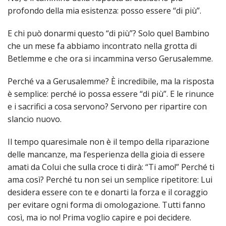
PER
profondo della mia esistenza: posso essere “di più”.
ECO
E
E chi può donarmi questo “di più”? Solo quel Bambino
AMM
che un mese fa abbiamo incontrato nella grotta di
ECU
Betlemme e che ora si incammina verso Gerusalemme.
E
DIA
Perché va a Gerusalemme? È incredibile, ma la risposta
INTE
è semplice: perché io possa essere “di più”. E le rinunce
e i sacrifici a cosa servono? Servono per ripartire con
EDIL
DI
slancio nuovo.
CUL
Il tempo quaresimale non è il tempo della riparazione
EVA
delle mancanze, ma l’esperienza della gioia di essere
DELL
CUL
amati da Colui che sulla croce ti dirà: “Ti amo!” Perché ti
ama così? Perché tu non sei un semplice ripetitore: Lui
PAS
desidera essere con te e donarti la forza e il coraggio
SCO
per evitare ogni forma di omologazione. Tutti fanno
PAS
così, ma io no! Prima voglio capire e poi decidere.
UNIV