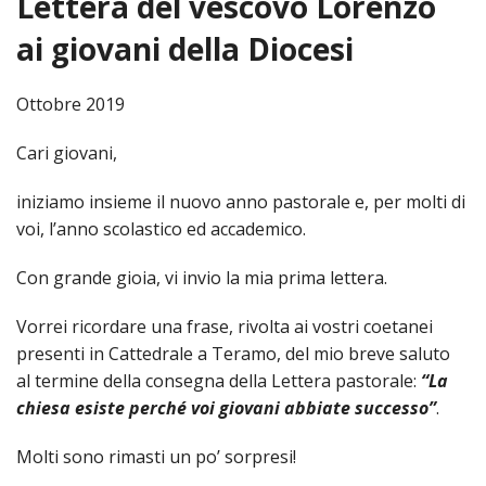
Lettera del vescovo Lorenzo
HOME
ai giovani della Diocesi
«
VESCOVO
Ottobre 2019
VE
«
CURIA
Cari giovani,
BIOG
CU
«
NEWS ED EVENTI
iniziamo insieme il nuovo anno pastorale e, per molti di
LO
CURI
NE
«
voi, l’anno scolastico ed accademico.
DIOCESI
STE
VESC
ED
DIO
«
LETT
Con grande gioia, vi invio la mia prima lettera.
PARROCCHIE
«
SETT
EV
DEL
DELL
VES
SANT
PA
«
ANNUARIO
Vorrei ricordare una frase, rivolta ai vostri coetanei
VITA
SE
NEW
AI
DIOC
PAS
presenti in Cattedrale a Teramo, del mio breve saluto
DE
GIOV
PAR
AN
–
PHO
TUTELA DEI MINORI
ARTE
al termine della consegna della Lettera pastorale:
“La
DELL
VI
UFFIC
E
DIOC
SPO
chiesa esiste perché voi giovani abbiate successo”
.
VIDE
«
PRES
PA
CUL
PAR
ORG
INTE
–
«
DI
DIAC
Molti sono rimasti un po’ sorpresi!
PR
COM
VISIT
PART
UFF
DOC
DI
PAST