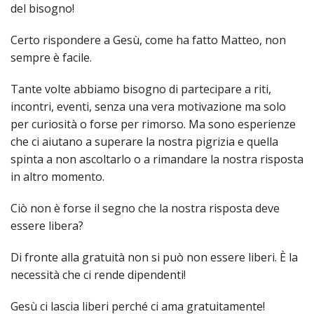
PER
del bisogno!
ECO
Certo rispondere a Gesù, come ha fatto Matteo, non
E
AMM
sempre è facile.
ECU
Tante volte abbiamo bisogno di partecipare a riti,
E
incontri, eventi, senza una vera motivazione ma solo
DIA
INTE
per curiosità o forse per rimorso. Ma sono esperienze
che ci aiutano a superare la nostra pigrizia e quella
EDIL
spinta a non ascoltarlo o a rimandare la nostra risposta
DI
CUL
in altro momento.
EVA
Ciò non è forse il segno che la nostra risposta deve
DELL
essere libera?
CUL
PAS
Di fronte alla gratuità non si può non essere liberi. È la
SCO
necessità che ci rende dipendenti!
PAS
Gesù ci lascia liberi perché ci ama gratuitamente!
UNIV