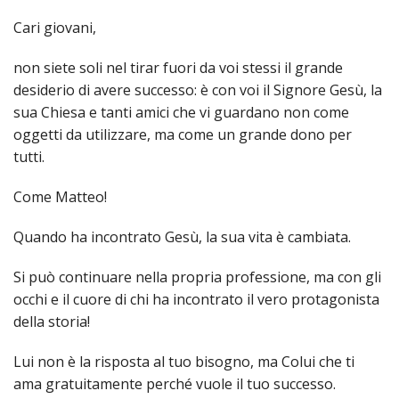
LAIC
Cari giovani,
PRO
non siete soli nel tirar fuori da voi stessi il grande
SOCI
desiderio di avere successo: è con voi il Signore Gesù, la
E
sua Chiesa e tanti amici che vi guardano non come
LAV
oggetti da utilizzare, ma come un grande dono per
PRO
tutti.
E
SOS
Come Matteo!
ECO
ALLA
CHIE
Quando ha incontrato Gesù, la sua vita è cambiata.
CATT
Si può continuare nella propria professione, ma con gli
UFFI
occhi e il cuore di chi ha incontrato il vero protagonista
PER
I
della storia!
PEL
Lui non è la risposta al tuo bisogno, ma Colui che ti
UFFI
ama gratuitamente perché vuole il tuo successo.
PER