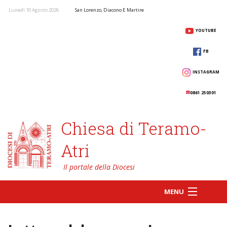
Lunedì 10 Agosto 2026
San Lorenzo, Diacono E Martire
YOUTUBE
FB
INSTAGRAM
0861 250301
Chiesa di Teramo-
Atri
MENU