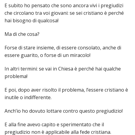
SEMI
DI
ARTE
E subito ho pensato che sono ancora vivi i pregiudizi
PRES
CAPI
SAC
AFFA
DIO
ORD
che circolano tra voi giovani: se sei cristiano è perché
DIAC
GENE
TRIB
VIR
hai bisogno di qualcosa!
«
COM
PRES
TRA
E
ECCL
RELI
DELL
ORD
SEG
DIO
DIAC
Ma di che cosa?
DIOC
CO
VID
VESC
APR
MON
PER
IMP
RE
GIUB
APO
ALT
«
UTD
Forse di stare insieme, di essere consolato, anche di
ORD
PRES
DEL
(UFF
essere guarito, o forse di un miracolo!
VIR
COM
PRES
DIOC
MAR
TECN
UT
RELI
RELI
ISTIT
MASC
(UF
In altri termini: se vai in Chiesa è perché hai qualche
IN
ARCH
CON
SECO
DI
MEM
STO
CUR
problema!
TE
DIRI
E
PAS
ENTI
VESC
PONT
DIO
ECCL
E poi, dopo aver risolto il problema, l’essere cristiano è
UFFI
ORIU
PRES
CIVI
TEC
COM
inutile o indifferente.
DELL
AVV
TEM
RICO
E
RELI
CHIE
DI
IMP
PER
FEMM
DIO
CURI
IN
Anch’io ho dovuto lottare contro questo pregiudizio!
CON
LA
DI
E
DIOC
DIO
RIC
«
VESC
DIRI
OSS
E alla fine avevo capito e sperimentato che il
DELL
POS
EMER
PONT
GIUR
AGG
pregiudizio non è applicabile alla fede cristiana.
SIS
VE