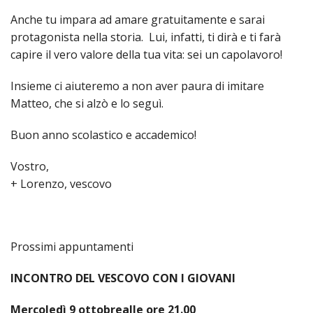
LO
SPO
Anche tu impara ad amare gratuitamente e sarai
protagonista nella storia. Lui, infatti, ti dirà e ti farà
UFFI
capire il vero valore della tua vita: sei un capolavoro!
TUR
E
TEM
Insieme ci aiuteremo a non aver paura di imitare
LIBE
Matteo, che si alzò e lo seguì.
TUT
Buon anno scolastico e accademico!
DEI
MIN
Vostro,
E
DELL
+ Lorenzo, vescovo
PER
VULN
TRIB
Prossimi appuntamenti
ECCL
DIO
APR
INCONTRO DEL VESCOVO CON I GIOVANI
UNIT
Mercoledì 9 ottobre
alle ore 21.00