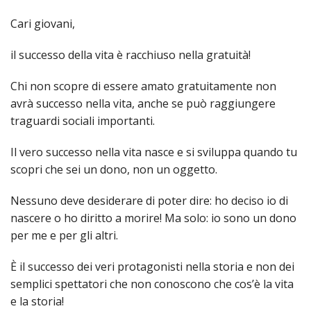
INS
Cari giovani,
RELI
CATT
il successo della vita è racchiuso nella gratuità!
UFFI
LITU
Chi non scopre di essere amato gratuitamente non
avrà successo nella vita, anche se può raggiungere
MIG
traguardi sociali importanti.
PAS
DELL
Il vero successo nella vita nasce e si sviluppa quando tu
FAMI
scopri che sei un dono, non un oggetto.
PAS
Nessuno deve desiderare di poter dire: ho deciso io di
DELL
SAL
nascere o ho diritto a morire! Ma solo: io sono un dono
per me e per gli altri.
PAS
DELL
È il successo dei veri protagonisti nella storia e non dei
VOC
semplici spettatori che non conoscono che cos’è la vita
PAS
e la storia!
GIOV