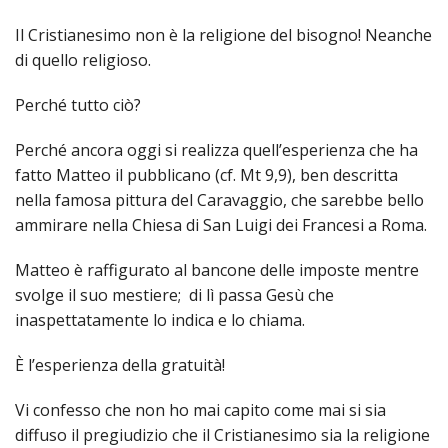
LAICA
CRO
COM
BENI
EM
COMP
DEI
RELI
CULT
Il Cristianesimo non è la religione del bisogno! Neanche
ISTI
E
VESC
FEMM
ECCL
di quello religioso.
DIO
COM
INTE
DI
ED
SOS
DIRI
ART
CLE
DOC
Perché tutto ciò?
DIO
SAC
ISTI
Perché ancora oggi si realizza quell’esperienza che ha
BIBL
CULT
DIO
fatto Matteo il pubblicano (cf. Mt 9,9), ben descritta
CENT
nella famosa pittura del Caravaggio, che sarebbe bello
CARI
DI
ammirare nella Chiesa di San Luigi dei Francesi a Roma.
ACC
UFFI
CATE
SPO
Matteo è raffigurato al bancone delle imposte mentre
GIOV
svolge il suo mestiere; di lì passa Gesù che
CEN
PER
MIS
inaspettatamente lo indica e lo chiama.
ORI
DIO
UNIV
È l’esperienza della gratuità!
E
COM
AL
SOCI
LAV
Vi confesso che non ho mai capito come mai si sia
DIA
diffuso il pregiudizio che il Cristianesimo sia la religione