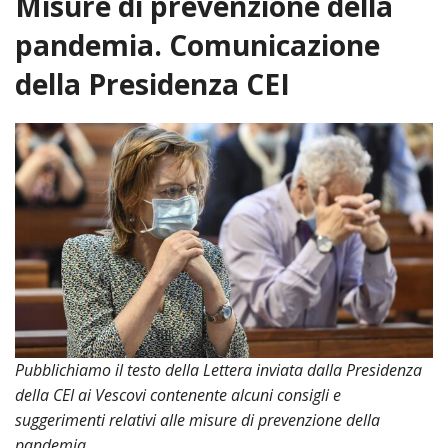
Misure di prevenzione della
HOME
pandemia. Comunicazione
«
della Presidenza CEI
VESCOVO
VE
«
CURIA
BIOG
CU
«
NEWS ED EVENTI
LO
CURI
NE
«
DIOCESI
STE
VESC
ED
DIO
«
LETT
PARROCCHIE
«
SETT
EV
DEL
DELL
VES
SANT
PA
«
ANNUARIO
VITA
SE
NEW
AI
DIOC
PAS
DE
GIOV
PAR
AN
–
PHO
TUTELA DEI MINORI
ARTE
DELL
VI
UFFIC
E
Pubblichiamo il testo della Lettera inviata dalla Presidenza
DIOC
SPO
VIDE
«
PRES
PA
CUL
PAR
della CEI ai Vescovi contenente alcuni consigli e
ORG
INTE
–
«
DI
DIAC
suggerimenti relativi alle misure di prevenzione della
PR
COM
VISIT
PART
UFF
pandemia.
DOC
DI
PAST