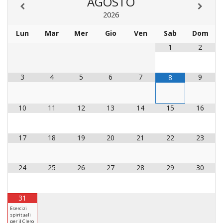
AGOSTO
PER
2026
ECO
E
Lun
Mar
Mer
Gio
Ven
Sab
Dom
AMM
1
2
ECU
E
DIA
3
4
5
6
7
9
8
INTE
EDIL
10
11
12
13
14
15
16
DI
CUL
17
18
19
20
21
22
23
EVA
DELL
CUL
24
25
26
27
28
29
30
PAS
SCO
31
PAS
Esercizi
spirituali
UNIV
per il Clero