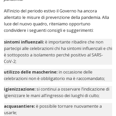
SEMI
DI
ARTE
PRES
CAPI
SAC
AFFA
DIO
ORD
All’inizio del periodo estivo il Governo ha ancora
DIAC
GENE
TRIB
VIR
allentato le misure di prevenzione della pandemia. Alla
«
COM
PRES
TRA
E
ECCL
luce del nuovo quadro, riteniamo opportuno
RELI
DELL
ORD
SEG
DIO
DIAC
DIOC
CO
condividere i seguenti consigli e suggerimenti:
VID
VESC
APR
MON
PER
IMP
RE
GIUB
APO
ALT
«
UTD
sintomi influenzali:
è importante ribadire che non
ORD
PRES
DEL
(UFF
VIR
COM
partecipi alle celebrazioni chi ha sintomi influenzali e chi
PRES
DIOC
MAR
TECN
UT
RELI
RELI
è sottoposto a isolamento perché positivo al SARS-
ISTIT
MASC
(UF
IN
ARCH
CON
CoV-2;
SECO
DI
MEM
STO
CUR
TE
DIRI
E
PAS
ENTI
utilizzo delle mascherine:
in occasione delle
VESC
PONT
DIO
ECCL
UFFI
celebrazioni non è obbligatorio ma è raccomandato;
ORIU
PRES
CIVI
TEC
COM
DELL
AVV
TEM
RICO
E
RELI
igienizzazione:
si continui a osservare l’indicazione di
CHIE
DI
IMP
PER
FEMM
DIO
CURI
IN
igienizzare le mani all’ingresso dei luoghi di culto;
CON
LA
DI
E
DIOC
DIO
RIC
«
VESC
DIRI
OSS
acquasantiere:
è possibile tornare nuovamente a
DELL
POS
EMER
PONT
GIUR
AGG
usarle;
SIS
VE