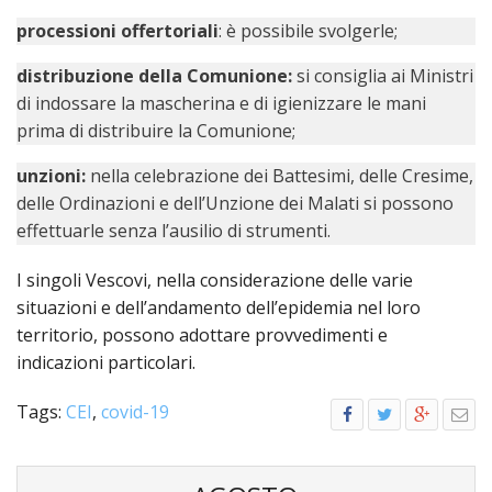
LAICA
CRO
COM
BENI
EM
COMP
processioni offertoriali
: è possibile svolgerle;
DEI
RELI
CULT
ISTI
E
VESC
FEMM
ECCL
DIO
COM
INTE
distribuzione della Comunione:
si consiglia ai Ministri
DI
ED
SOS
DIRI
di indossare la mascherina e di igienizzare le mani
ART
CLE
DOC
DIO
SAC
prima di distribuire la Comunione;
ISTI
BIBL
CULT
unzioni:
nella celebrazione dei Battesimi, delle Cresime,
DIO
delle Ordinazioni e dell’Unzione dei Malati si possono
CENT
CARI
effettuarle senza l’ausilio di strumenti.
DI
ACC
UFFI
I singoli Vescovi, nella considerazione delle varie
CATE
SPO
situazioni e dell’andamento dell’epidemia nel loro
GIOV
CEN
territorio, possono adottare provvedimenti e
PER
MIS
ORI
indicazioni particolari.
DIO
UNIV
E
COM
Tags:
CEI
,
covid-19
AL
SOCI
LAV
DIA