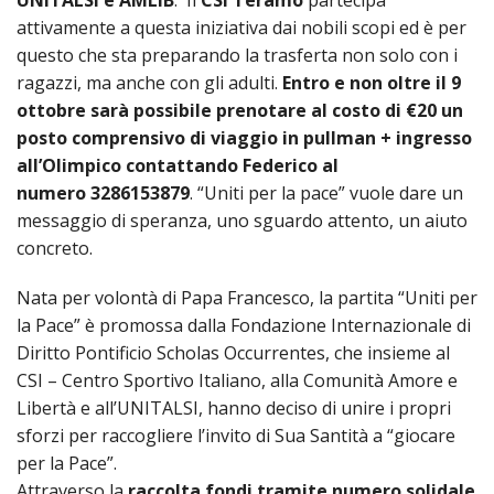
UNITALSI e AMLIB
. Il
CSI Teramo
partecipa
SEMI
DI
ARTE
PRES
attivamente a questa iniziativa dai nobili scopi ed è per
CAPI
SAC
AFFA
DIO
ORD
questo che sta preparando la trasferta non solo con i
DIAC
GENE
TRIB
VIR
«
COM
PRES
TRA
ragazzi, ma anche con gli adulti.
Entro e non oltre il 9
E
ECCL
RELI
DELL
ORD
SEG
ottobre sarà possibile prenotare al costo di €20 un
DIO
DIAC
DIOC
CO
VID
VESC
APR
posto comprensivo di viaggio in pullman + ingresso
MON
PER
IMP
RE
all’Olimpico contattando Federico al
GIUB
APO
ALT
«
UTD
ORD
PRES
DEL
numero 3286153879
. “Uniti per la pace” vuole dare un
(UFF
VIR
COM
PRES
DIOC
MAR
TECN
UT
messaggio di speranza, uno sguardo attento, un aiuto
RELI
RELI
ISTIT
concreto.
MASC
(UF
IN
ARCH
CON
SECO
DI
MEM
STO
CUR
TE
DIRI
Nata per volontà di Papa Francesco, la partita “Uniti per
E
PAS
ENTI
VESC
PONT
DIO
la Pace” è promossa dalla Fondazione Internazionale di
ECCL
UFFI
ORIU
PRES
CIVI
TEC
Diritto Pontificio Scholas Occurrentes, che insieme al
COM
DELL
AVV
TEM
RICO
E
RELI
CSI – Centro Sportivo Italiano, alla Comunità Amore e
CHIE
DI
IMP
PER
FEMM
DIO
CURI
IN
Libertà e all’UNITALSI, hanno deciso di unire i propri
CON
LA
DI
E
DIOC
DIO
sforzi per raccogliere l’invito di Sua Santità a “giocare
RIC
«
VESC
DIRI
OSS
DELL
POS
per la Pace”.
EMER
PONT
GIUR
AGG
SIS
VE
Attraverso la
raccolta fondi tramite numero solidale