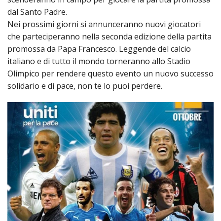
PER
dal Santo Padre.
ECO
Nei prossimi giorni si annunceranno nuovi giocatori
E
che parteciperanno nella seconda edizione della partita
AMM
promossa da Papa Francesco. Leggende del calcio
ECU
italiano e di tutto il mondo torneranno allo Stadio
E
Olimpico per rendere questo evento un nuovo successo
DIA
solidario e di pace, non te lo puoi perdere.
INTE
EDIL
DI
CUL
EVA
DELL
CUL
PAS
SCO
PAS
UNIV