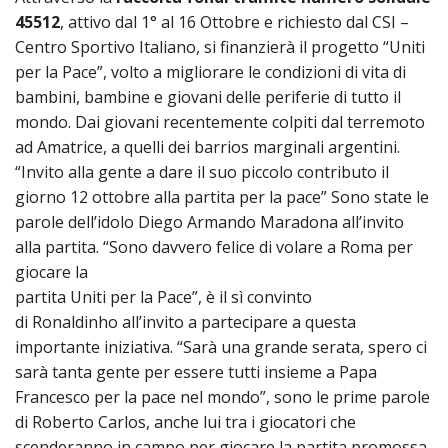
LAICA
CRO
COM
BENI
45512
, attivo dal 1° al 16 Ottobre e richiesto dal CSI –
EM
COMP
DEI
RELI
CULT
ISTI
E
Centro Sportivo Italiano, si finanzierà il progetto “Uniti
VESC
FEMM
ECCL
DIO
COM
INTE
DI
per la Pace”, volto a migliorare le condizioni di vita di
ED
SOS
DIRI
ART
bambini, bambine e giovani delle periferie di tutto il
CLE
DOC
DIO
SAC
mondo. Dai giovani recentemente colpiti dal terremoto
ISTI
ad Amatrice, a quelli dei barrios marginali argentini.
BIBL
CULT
DIO
“Invito alla gente a dare il suo piccolo contributo il
CENT
giorno 12 ottobre alla partita per la pace” Sono state le
CARI
DI
parole dell’idolo Diego Armando Maradona all’invito
ACC
UFFI
alla partita. “Sono davvero felice di volare a Roma per
CATE
SPO
giocare la
GIOV
partita Uniti per la Pace”, è il sì convinto
CEN
PER
MIS
di Ronaldinho all’invito a partecipare a questa
ORI
DIO
importante iniziativa. “Sarà una grande serata, spero ci
UNIV
E
sarà tanta gente per essere tutti insieme a Papa
COM
AL
SOCI
Francesco per la pace nel mondo”, sono le prime parole
LAV
di Roberto Carlos, anche lui tra i giocatori che
DIA
scenderanno in campo per giocare la partita promossa