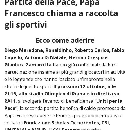
Partita della Pace, Papa
HOME
Francesco chiama a raccolta
«
gli sportivi
VESCOVO
VE
«
CURIA
Ecco come aderire
BIOG
CU
«
NEWS ED EVENTI
Diego Maradona, Ronaldinho, Roberto Carlos, Fabio
LO
Capello, Antonio Di Natale, Hernan Crespo e
CURI
NE
«
DIOCESI
STE
Gianluca Zambrotta
hanno già confermato la loro
VESC
ED
partecipazione insieme ai più grandi giocatori in attività
DIO
«
LETT
PARROCCHIE
«
SETT
EV
e le leggende che hanno lasciato un’impronta nella
DEL
DELL
VES
SANT
PA
«
storia di questo sport.
Il prossimo 12 ottobre, alle
ANNUARIO
VITA
SE
NEW
AI
DIOC
PAS
21:15, allo stadio Olimpico di Roma e in diretta su
DE
GIOV
PAR
AN
–
PHO
TUTELA DEI MINORI
RAI 1
, si svolgerà l’evento di beneficienza
“Uniti per la
ARTE
DELL
VI
UFFIC
E
Pace”
, la seconda partita benefica di calcio promossa da
DIOC
SPO
VIDE
«
PRES
PA
CUL
PAR
ORG
Papa Francesco per sostenere i programmi educativi e
INTE
–
«
DI
DIAC
sociali di
Fondazione Scholas Occurrentes, CSI,
PR
COM
VISIT
PART
UFF
DOC
DI
PAST