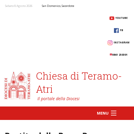
Sabato 8 Agosto 2026
San Domenico, Sacerdote
YOUTUBE
FB
INSTAGRAM
0861 250301
Chiesa di Teramo-
Atri
MENU