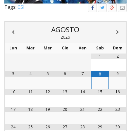
Tags:
CSI
INS
RELI
CATT
AGOSTO
UFFI
LITU
2026
MIG
Lun
Mar
Mer
Gio
Ven
Sab
Dom
1
2
PAS
DELL
FAMI
3
4
5
6
7
9
8
PAS
DELL
SAL
10
11
12
13
14
15
16
PAS
DELL
17
18
19
20
21
22
23
VOC
PAS
24
25
26
27
28
29
30
GIOV