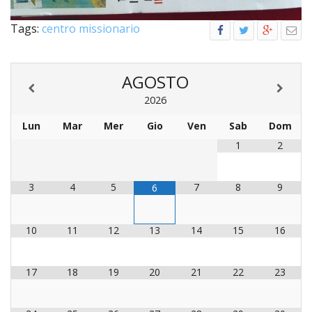
PER
ECO
Tags:
centro missionario
E
AMM
AGOSTO
ECU
E
2026
DIA
INTE
Lun
Mar
Mer
Gio
Ven
Sab
Dom
1
2
EDIL
DI
CUL
3
4
5
7
8
9
6
EVA
DELL
CUL
10
11
12
13
14
15
16
PAS
SCO
17
18
19
20
21
22
23
PAS
UNIV