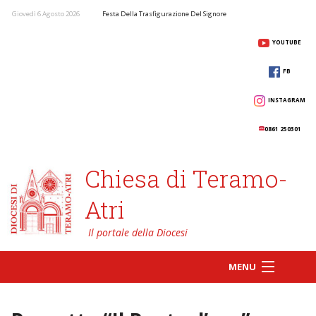
Giovedì 6 Agosto 2026
Festa Della Trasfigurazione Del Signore
YOUTUBE
FB
INSTAGRAM
0861 250301
Chiesa di Teramo-
Atri
MENU