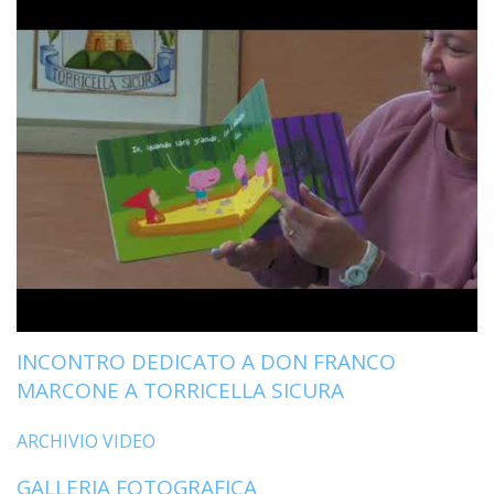
LAIC
PRO
SOCI
E
LAV
PRO
E
SOS
ECO
ALLA
CHIE
CATT
UFFI
INCONTRO DEDICATO A DON FRANCO
PER
MARCONE A TORRICELLA SICURA
I
PEL
ARCHIVIO VIDEO
UFFI
PER
GALLERIA FOTOGRAFICA