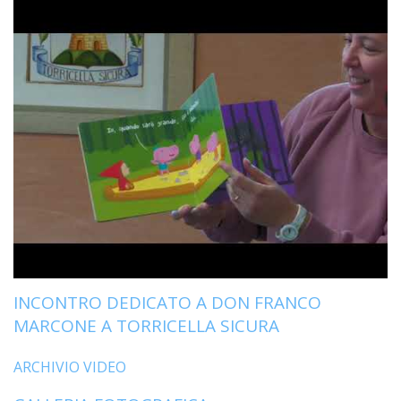
LAIC
PRO
SOCI
E
LAV
PRO
E
SOS
ECO
ALLA
CHIE
CATT
UFFI
INCONTRO DEDICATO A DON FRANCO
PER
I
MARCONE A TORRICELLA SICURA
PEL
ARCHIVIO VIDEO
UFFI
PER