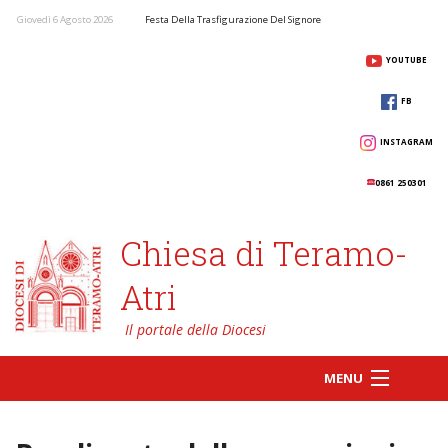
Giovedì 6 Agosto 2026
Festa Della Trasfigurazione Del Signore
YOUTUBE
FB
INSTAGRAM
0861 250301
Chiesa di Teramo-
Atri
MENU