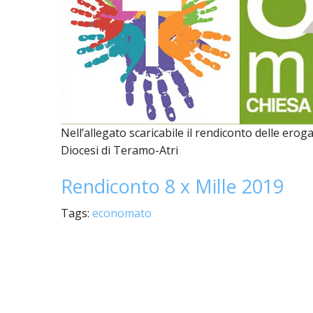
UTDR (UFFICIO TECNICO)
BENI CULTURA
UFFICIO TECN
BIBLIOTECA 
COMPITI E C
CARITAS
UFFICIO CATE
Nell’allegato scaricabile il rendiconto delle erog
Diocesi di Teramo-Atri
CENTRO MISS
Rendiconto 8 x Mille 2019
COMUNICAZIO
Tags:
economato
DIACONATO 
ECONOMATO E
ECUMENISMO 