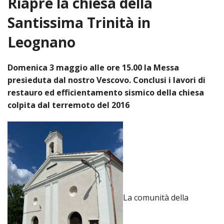
Riapre la chiesa della
HOME
Santissima Trinità in
«
Leognano
VESCOVO
VE
«
CURIA
Domenica 3 maggio alle ore 15.00 la Messa
presieduta dal nostro Vescovo. Conclusi i lavori di
BIOG
CU
«
NEWS ED EVENTI
restauro ed efficientamento sismico della chiesa
LO
CURI
NE
«
colpita dal terremoto del 2016
DIOCESI
STE
VESC
ED
DIO
«
LETT
PARROCCHIE
«
SETT
EV
DEL
DELL
VES
SANT
PA
«
ANNUARIO
VITA
SE
NEW
AI
DIOC
PAS
DE
GIOV
PAR
AN
–
PHO
TUTELA DEI MINORI
ARTE
DELL
VI
UFFIC
E
DIOC
SPO
VIDE
«
PRES
PA
CUL
PAR
La comunità della
ORG
INTE
–
«
DI
DIAC
PR
COM
VISIT
PART
UFF
DOC
DI
PAST