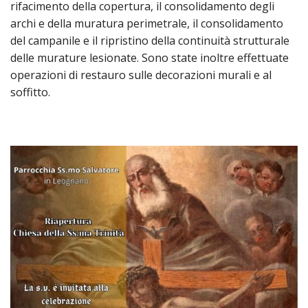
PER
rifacimento della copertura, il consolidamento degli
archi e della muratura perimetrale, il consolidamento
ECO
E
del campanile e il ripristino della continuità strutturale
AMM
delle murature lesionate. Sono state inoltre effettuate
operazioni di restauro sulle decorazioni murali e al
ECU
soffitto.
E
DIA
INTE
EDIL
DI
CUL
EVA
DELL
CUL
PAS
SCO
PAS
UNIV