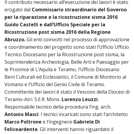
LAICA
Il contributo necessario all’esecuzione dei lavori è stato
CRO
COM
BENI
EM
COMP
DEI
RELI
erogato dal
Commissario straordinario del Governo
CULT
ISTI
E
VESC
FEMM
ECCL
per la riparazione e la ricostruzione sisma 2016
DIO
COM
INTE
DI
ED
SOS
Guido Castelli e dall’Ufficio Speciale per la
DIRI
ART
CLE
DOC
Ricostruzione post sisma 2016 della Regione
DIO
SAC
Abruzzo.
Gli enti coinvolti nel processo di approvazione
ISTI
BIBL
e coordinamento del progetto sono stati l’Ufficio Ufficio
CULT
DIO
Tecnico Diocesano per la Ricostruzione post sisma, la
CENT
CARI
Soprintendenza Archeologia, Belle Arti e Paesaggio per
DI
le Province di L’Aquila e Teramo, l’Ufficio Diocesano
ACC
UFFI
Beni Culturali ed Ecclesiastici, il Comune di Montorio al
CATE
SPO
Vomano e l’Ufficio del Genio Civile di Teramo.
GIOV
CEN
Committente dei lavori è stato il Vescovo della Diocesi di
PER
MIS
ORI
Teramo-Atri. S.E.R. Mons.
Lorenzo Leuzzi
.
DIO
UNIV
Responsabile tecnico della procedura l’ing. arch.
E
COM
Antonio Masci
. I tecnici incaricati sono stati l’architetto
AL
SOCI
Marco Poltrone
e l’ingegnere
Gabriele Di
LAV
DIA
Feliceardente
. Gli interventi hanno riguardato il