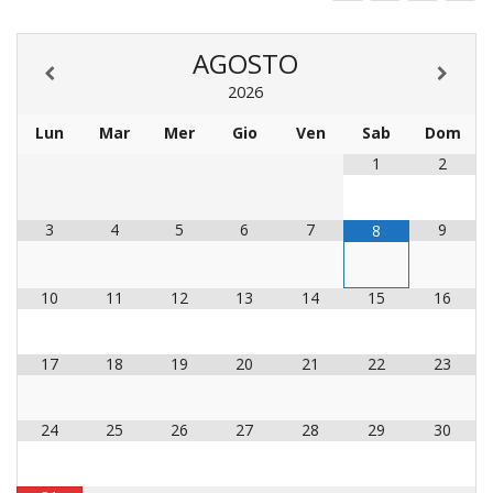
LAIC
AGOSTO
PRO
2026
SOCI
E
Lun
Mar
Mer
Gio
Ven
Sab
Dom
LAV
1
2
PRO
E
SOS
3
4
5
6
7
9
8
ECO
ALLA
CHIE
10
11
12
13
14
15
16
CATT
UFFI
17
18
19
20
21
22
23
PER
I
PEL
24
25
26
27
28
29
30
UFFI
PER