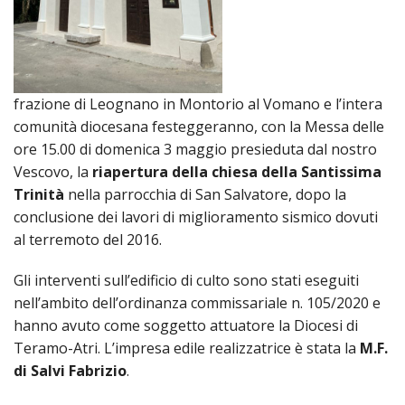
SEMI
DI
ARTE
PRES
CAPI
SAC
AFFA
DIO
ORD
DIAC
GENE
TRIB
VIR
«
COM
PRES
TRA
E
ECCL
RELI
DELL
ORD
SEG
DIO
DIAC
DIOC
frazione di Leognano in Montorio al Vomano e l’intera
CO
VID
VESC
APR
MON
PER
IMP
comunità diocesana festeggeranno, con la Messa delle
RE
GIUB
APO
ALT
«
UTD
ore 15.00 di domenica 3 maggio presieduta dal nostro
ORD
PRES
DEL
(UFF
VIR
COM
Vescovo, la
riapertura della chiesa della Santissima
PRES
DIOC
MAR
TECN
UT
RELI
RELI
Trinità
nella parrocchia di San Salvatore, dopo la
ISTIT
MASC
(UF
IN
ARCH
CON
conclusione dei lavori di miglioramento sismico dovuti
SECO
DI
MEM
STO
CUR
TE
al terremoto del 2016.
DIRI
E
PAS
ENTI
VESC
PONT
DIO
ECCL
UFFI
ORIU
PRES
Gli interventi sull’edificio di culto sono stati eseguiti
CIVI
TEC
COM
DELL
AVV
TEM
nell’ambito dell’ordinanza commissariale n. 105/2020 e
RICO
E
RELI
CHIE
DI
IMP
PER
hanno avuto come soggetto attuatore la Diocesi di
FEMM
DIO
CURI
IN
CON
LA
DI
Teramo-Atri. L’impresa edile realizzatrice è stata la
M.F.
E
DIOC
DIO
RIC
«
VESC
DIRI
OSS
di Salvi Fabrizio
.
DELL
POS
EMER
PONT
GIUR
AGG
SIS
VE