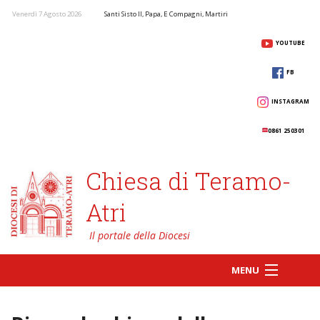
Venerdì 7 Agosto 2026
Santi Sisto II, Papa, E Compagni, Martiri
YOUTUBE
FB
INSTAGRAM
0861 250301
Chiesa di Teramo-
Atri
MENU