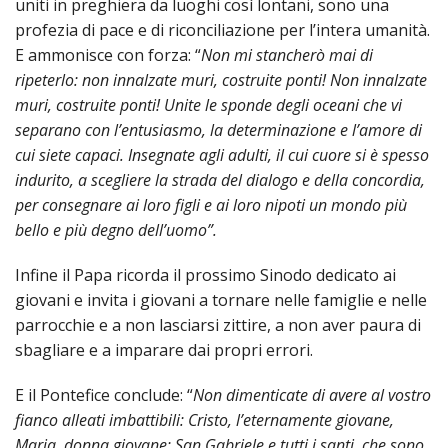
uniti in preghiera da luoghi così lontani, sono una
LAICA
CRO
COM
BENI
EM
COMP
DEI
profezia di pace e di riconciliazione per l’intera umanità.
RELI
CULT
ISTI
E
VESC
FEMM
ECCL
E ammonisce con forza: “
Non mi stancherò mai di
DIO
COM
INTE
DI
ED
ripeterlo: non innalzate muri, costruite ponti! Non innalzate
SOS
DIRI
ART
CLE
DOC
muri, costruite ponti! Unite le sponde degli oceani che vi
DIO
SAC
separano con l’entusiasmo, la determinazione e l’amore di
ISTI
BIBL
cui siete capaci. Insegnate agli adulti, il cui cuore si è spesso
CULT
DIO
indurito, a scegliere la strada del dialogo e della concordia,
CENT
per consegnare ai loro figli e ai loro nipoti un mondo più
CARI
DI
bello e più degno dell’uomo”.
ACC
UFFI
CATE
SPO
Infine il Papa ricorda il prossimo Sinodo dedicato ai
GIOV
CEN
giovani e invita i giovani a tornare nelle famiglie e nelle
PER
MIS
parrocchie e a non lasciarsi zittire, a non aver paura di
ORI
DIO
UNIV
sbagliare e a imparare dai propri errori.
E
COM
AL
SOCI
E il Pontefice conclude: “
Non dimenticate di avere al vostro
LAV
fianco alleati imbattibili: Cristo, l’eternamente giovane,
DIA
Maria, donna giovane; San Gabriele e tutti i santi, che sono