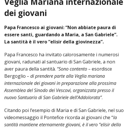
Veglia Mariana internazionale
HOME
dei giovani
«
VESCOVO
Papa Francesco ai giovani: “Non abbiate paura di
VE
«
essere santi, guardando a Maria, a San Gabriele”.
CURIA
La santità è il vero “elisir della giovinezza”.
BIOG
CU
«
NEWS ED EVENTI
Papa Francesco ha invitato calorosamente i numerosi
LO
CURI
NE
«
DIOCESI
giovani, radunati al santuario di San Gabriele, a non
STE
VESC
ED
aver paura della santità.
“Sono contento –
esordisce
DIO
«
LETT
PARROCCHIE
«
SETT
EV
Bergoglio
– di prendere parte alla Veglia mariana
DEL
DELL
internazionale dei giovani in preparazione alla prossima
VES
SANT
PA
«
ANNUARIO
VITA
SE
NEW
AI
DIOC
Assemblea del Sinodo dei Vescovi, organizzata presso il
PAS
DE
GIOV
PAR
AN
nuovo Santuario di San Gabriele dell’Addolorata”
.
–
PHO
TUTELA DEI MINORI
ARTE
DELL
VI
UFFIC
E
DIOC
SPO
VIDE
«
PRES
Citando poi l’esempio di Maria e di San Gabriele, nel suo
PA
CUL
PAR
ORG
INTE
videomessaggio il Pontefice ricorda ai giovani che “
la
–
«
DI
DIAC
PR
COM
VISIT
santità mantiene eternamente giovani, è il vero “elisir della
PART
UFF
DOC
DI
PAST