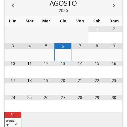
AGOSTO
INS
2026
RELI
CATT
Lun
Mar
Mer
Gio
Ven
Sab
Dom
UFFI
1
2
LITU
MIG
3
4
5
7
8
9
6
PAS
DELL
10
11
12
13
14
15
16
FAMI
PAS
17
18
19
20
21
22
23
DELL
SAL
24
25
26
27
28
29
30
PAS
DELL
VOC
31
PAS
Esercizi
GIOV
spirituali