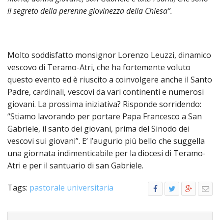
PER
il segreto della perenne giovinezza della Chiesa”.
ECO
E
AMM
Molto soddisfatto monsignor Lorenzo Leuzzi, dinamico
ECU
E
vescovo di Teramo-Atri, che ha fortemente voluto
DIA
questo evento ed è riuscito a coinvolgere anche il Santo
INTE
Padre, cardinali, vescovi da vari continenti e numerosi
EDIL
giovani. La prossima iniziativa? Risponde sorridendo:
DI
“Stiamo lavorando per portare Papa Francesco a San
CUL
Gabriele, il santo dei giovani, prima del Sinodo dei
EVA
vescovi sui giovani”. E’ l’augurio più bello che suggella
DELL
una giornata indimenticabile per la diocesi di Teramo-
CUL
Atri e per il santuario di san Gabriele.
PAS
Tags:
pastorale universitaria
SCO
PAS
UNIV