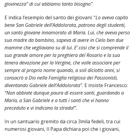
SEMI
DI
giovinezza” di cui abbiamo tanto bisogno”
.
ARTE
PRES
CAPI
SAC
AFFA
DIO
ORD
DIAC
E indica l’esempio del santo dei giovani: “
Lo aveva capito
GENE
TRIB
VIR
«
COM
PRES
TRA
E
ECCL
bene San Gabriele dell’Addolorata, patrono degli studenti,
RELI
DELL
ORD
SEG
DIO
un santo giovane innamorato di Maria. Lui, che aveva perso
DIAC
DIOC
CO
VID
VESC
APR
MON
PER
sua madre da bambino, sapeva di avere in Cielo ben due
IMP
RE
GIUB
APO
ALT
«
UTD
mamme che vegliavano su di lui. E’ così che si comprende il
ORD
PRES
DEL
(UFF
suo grande amore per la preghiera del Rosario e la sua
VIR
COM
PRES
DIOC
MAR
TECN
UT
RELI
tenera devozione per la Vergine, che volle associare per
RELI
ISTIT
MASC
(UF
IN
ARCH
CON
sempre al proprio nome quando, a soli diciotto anni, si
SECO
DI
MEM
STO
CUR
TE
consacrò a Dio nella Famiglia religiosa dei Passionisti,
DIRI
E
PAS
ENTI
diventando Gabriele dell’Addolorata”.
E insiste Francesco:
VESC
PONT
DIO
ECCL
UFFI
ORIU
PRES
“Non abbiate dunque paura di essere santi, guardando a
CIVI
TEC
COM
DELL
AVV
TEM
Maria, a San Gabriele e a tutti i santi che vi hanno
RICO
E
RELI
CHIE
DI
IMP
preceduto e vi indicano la strada!”.
PER
FEMM
DIO
CURI
IN
CON
LA
DI
E
DIOC
DIO
RIC
«
VESC
DIRI
In un santuario gremito da circa 3mila fedeli, tra cui
OSS
DELL
POS
EMER
PONT
GIUR
numerosi giovani, Il Papa dichiara poi che i giovani,
AGG
SIS
VE