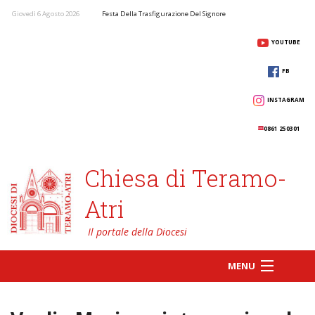
Giovedì 6 Agosto 2026
Festa Della Trasfigurazione Del Signore
YOUTUBE
FB
INSTAGRAM
0861 250301
Chiesa di Teramo-
Atri
MENU